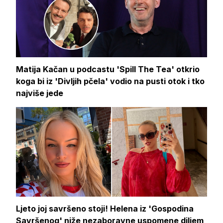
Matija Kačan u podcastu 'Spill The Tea' otkrio
koga bi iz 'Divljih pčela' vodio na pusti otok i tko
najviše jede
Ljeto joj savršeno stoji! Helena iz 'Gospodina
Savršenog' niže nezaboravne uspomene diljem