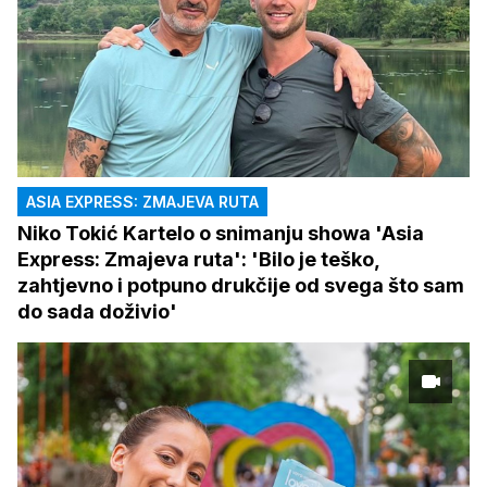
ASIA EXPRESS: ZMAJEVA RUTA
Niko Tokić Kartelo o snimanju showa 'Asia
Express: Zmajeva ruta': 'Bilo je teško,
zahtjevno i potpuno drukčije od svega što sam
do sada doživio'