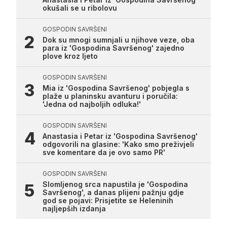
okušali se u ribolovu
GOSPODIN SAVRŠENI
Dok su mnogi sumnjali u njihove veze, oba
para iz 'Gospodina Savršenog' zajedno
plove kroz ljeto
GOSPODIN SAVRŠENI
Mia iz 'Gospodina Savršenog' pobjegla s
plaže u planinsku avanturu i poručila:
'Jedna od najboljih odluka!'
GOSPODIN SAVRŠENI
Anastasia i Petar iz 'Gospodina Savršenog'
odgovorili na glasine: 'Kako smo preživjeli
sve komentare da je ovo samo PR'
GOSPODIN SAVRŠENI
Slomljenog srca napustila je 'Gospodina
Savršenog', a danas plijeni pažnju gdje
god se pojavi: Prisjetite se Heleninih
najljepših izdanja