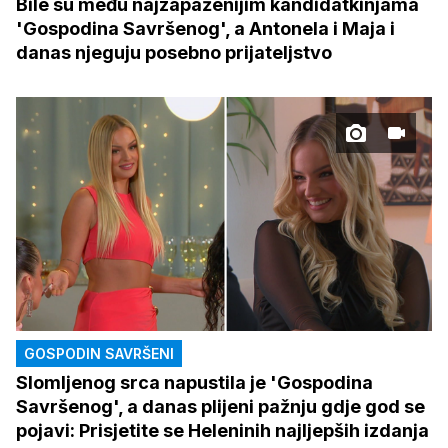
Bile su među najzapaženijim kandidatkinjama
'Gospodina Savršenog', a Antonela i Maja i
danas njeguju posebno prijateljstvo
GOSPODIN SAVRŠENI
Slomljenog srca napustila je 'Gospodina
Savršenog', a danas plijeni pažnju gdje god se
pojavi: Prisjetite se Heleninih najljepših izdanja