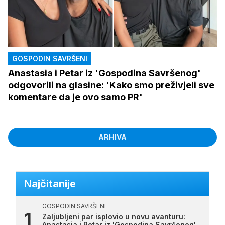
GOSPODIN SAVRŠENI
Anastasia i Petar iz 'Gospodina Savršenog'
odgovorili na glasine: 'Kako smo preživjeli sve
komentare da je ovo samo PR'
ARHIVA
Najčitanije
GOSPODIN SAVRŠENI
Zaljubljeni par isplovio u novu avanturu:
Anastasia i Petar iz 'Gospodina Savršenog'