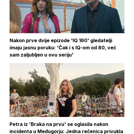
Nakon prve dvije epizode 'IQ 160' gledatelji
imaju jasnu poruku: 'Čak i s IQ-om od 80, već
sam zaljubljen u ovu seriju'
Petra iz 'Braka na prvu' se oglasila nakon
incidenta u Međugorju: Jedna rečenica privukla