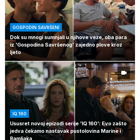
GOSPODIN SAVRŠENI
Dok su mnogi sumnjali u njihove veze, oba para
iz 'Gospodina Savršenog' zajedno plove kroz
ljeto
IQ 160
Ususret novoj epizodi serije 'IQ 160': Evo zašto
jedva čekamo nastavak pustolovina Marine i
Ramljaka