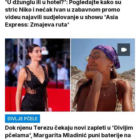
'U džunglu ili u hotel?': Pogledajte kako su
stric Niko i nećak Ivan u zabavnom promo
videu najavili sudjelovanje u showu 'Asia
Express: Zmajeva ruta'
DIVLJE PČELE
Dok njenu Terezu čekaju novi zapleti u 'Divljim
pčelama', Margarita Mladinić puni baterije na