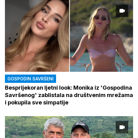
GOSPODIN SAVRŠENI
Besprijekoran ljetni look: Monika iz 'Gospodina
Savršenog' zablistala na društvenim mrežama
i pokupila sve simpatije