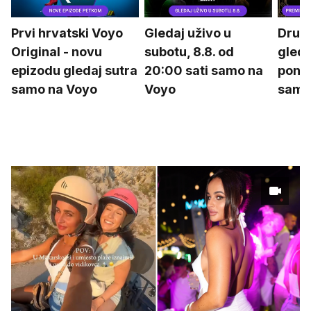
Prvi hrvatski Voyo
Gledaj uživo u
Drugu
Original - novu
subotu, 8.8. od
gleda
epizodu gledaj sutra
20:00 sati samo na
poned
samo na Voyo
Voyo
samo