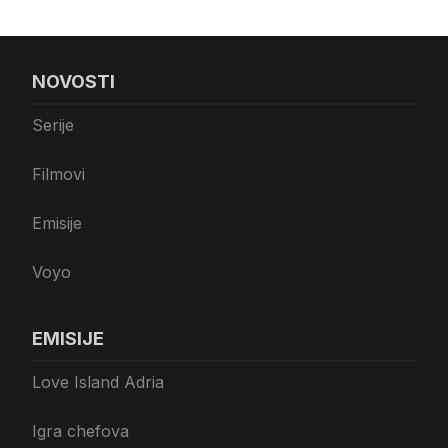
NOVOSTI
Serije
Filmovi
Emisije
Voyo
EMISIJE
Love Island Adria
Igra chefova