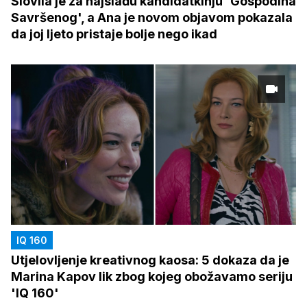
Slovila je za najslađu kandidatkinju 'Gospodina
Savršenog', a Ana je novom objavom pokazala
da joj ljeto pristaje bolje nego ikad
IQ 160
Utjelovljenje kreativnog kaosa: 5 dokaza da je
Marina Kapov lik zbog kojeg obožavamo seriju
'IQ 160'