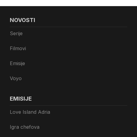
NOVOSTI
Serije
Filmovi
Emisije
Voyo
EMISIJE
Love Island Adria
Igra chefova