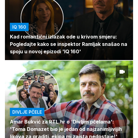
IQ 160
Kad romantični izlazak ode u krivom smjeru:
Pogledajte kako se inspektor Ramljak snašao na
spoju u novoj epizodi 'IQ 160'
DIVLJE PČELE
Amar Bukvić za RTL.hr o 'Divljim pčelama':
'Toma Domazet bio je jedan od najzanimljivijih
likova za graditi, ekipa mi zaista nedostaje!'