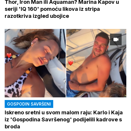
Thor, Iron Man ili Aquaman? Marina Kapov u
seriji 'IQ 160' pomoću likova iz stripa
razotkriva izgled ubojice
GOSPODIN SAVRŠENI
Iskreno sretni u svom malom raju: Karlo i Kaja
iz 'Gospodina Savršenog' podijelili kadrove s
broda