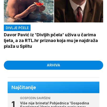
DIVLJE PČELE
Davor Pavić iz 'Divljih pčela' uživa u čarima
ljeta, a za RTL.hr priznao koja mu je najdraža
plaža u Splitu
ARHIVA
Najčitanije
GOSPODIN SAVRŠENI
Više nije brineta! Pobjednica 'Gospodina
Savršenog' Vanja pokazala svoju novu