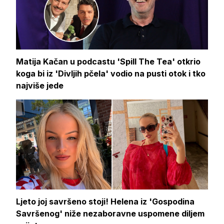
Matija Kačan u podcastu 'Spill The Tea' otkrio
koga bi iz 'Divljih pčela' vodio na pusti otok i tko
najviše jede
Ljeto joj savršeno stoji! Helena iz 'Gospodina
Savršenog' niže nezaboravne uspomene diljem