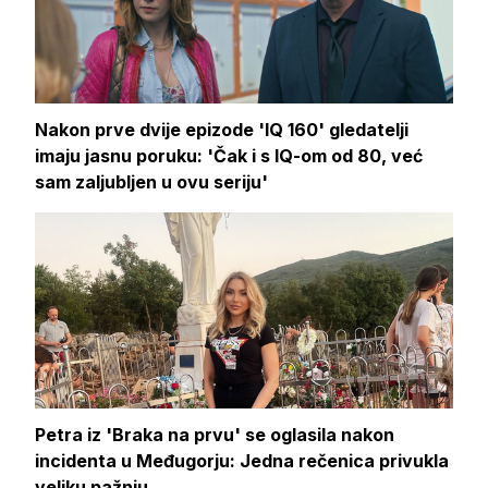
Nakon prve dvije epizode 'IQ 160' gledatelji
imaju jasnu poruku: 'Čak i s IQ-om od 80, već
sam zaljubljen u ovu seriju'
Petra iz 'Braka na prvu' se oglasila nakon
incidenta u Međugorju: Jedna rečenica privukla
veliku pažnju