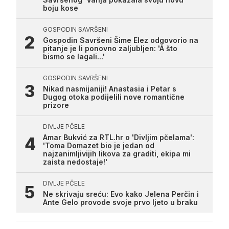
boju kose
GOSPODIN SAVRŠENI
Gospodin Savršeni Šime Elez odgovorio na
pitanje je li ponovno zaljubljen: 'A što
bismo se lagali...'
GOSPODIN SAVRŠENI
Nikad nasmijaniji! Anastasia i Petar s
Dugog otoka podijelili nove romantične
prizore
DIVLJE PČELE
Amar Bukvić za RTL.hr o 'Divljim pčelama':
'Toma Domazet bio je jedan od
najzanimljivijih likova za graditi, ekipa mi
zaista nedostaje!'
DIVLJE PČELE
Ne skrivaju sreću: Evo kako Jelena Perčin i
Ante Gelo provode svoje prvo ljeto u braku