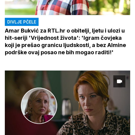
DIVLJE PČELE
Amar Bukvić za RTL.hr o obitelji, ljetu i ulozi u
hit-seriji 'Vrijednost života': 'Igram čovjeka
koji je prešao granicu ljudskosti, a bez Almine
podrške ovaj posao ne bih mogao raditi!'