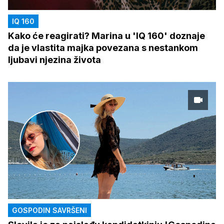
IQ 160
Kako će reagirati? Marina u 'IQ 160' doznaje
da je vlastita majka povezana s nestankom
ljubavi njezina života
GOSPODIN SAVRŠENI