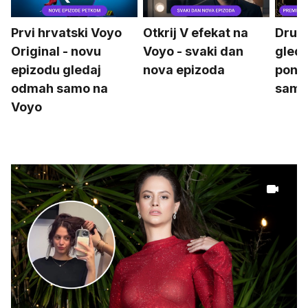
Prvi hrvatski Voyo
Otkrij V efekat na
Drugu
Original - novu
Voyo - svaki dan
gleda
epizodu gledaj
nova epizoda
poned
odmah samo na
samo
Voyo