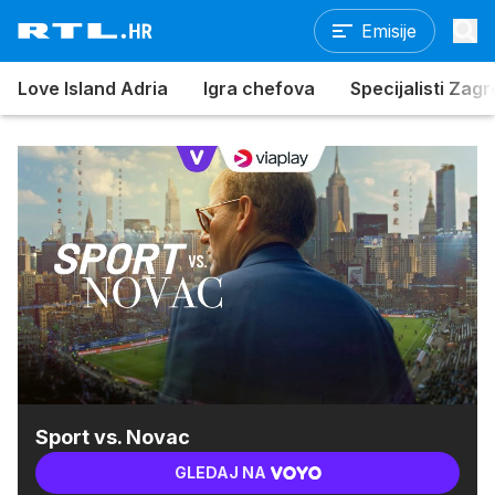
Emisije
Love Island Adria
Igra chefova
Specijalisti Zag
Sport vs. Novac
GLEDAJ NA