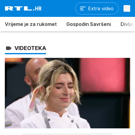
Extra video
Vrijeme je za rukomet
Gospodin Savršeni
Divlje
VIDEOTEKA
Loaded
:
100.00%
/
Upali
zvuk