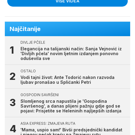
VIŠE VIDEA
Najčitanije
DIVLJE PČELE
Elegancija na talijanski način: Sanja Vejnović iz
'Divljih pčela' novim ljetnim izdanjem ponovno
oduševila sve
OSTALO
Vodi tajni život: Ante Todorić nakon razvoda
ljubav pronašao u Splićanki Petri
GOSPODIN SAVRŠENI
Slomljenog srca napustila je 'Gospodina
Savršenog', a danas plijeni pažnju gdje god se
pojavi: Prisjetite se Heleninih najljepših izdanja
ASIA EXPRESS: ZMAJEVA RUTA
'Mama, uspio sam!' Bivši predsjednički kandidat
i njegov nećak kreću na Zmajevu rutu