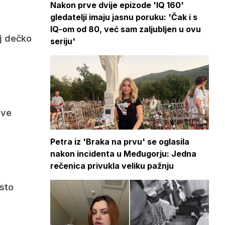
Nakon prve dvije epizode 'IQ 160'
gledatelji imaju jasnu poruku: 'Čak i s
IQ-om od 80, već sam zaljubljen u ovu
oj dečko
seriju'
sve
Petra iz 'Braka na prvu' se oglasila
nakon incidenta u Međugorju: Jedna
rečenica privukla veliku pažnju
esto