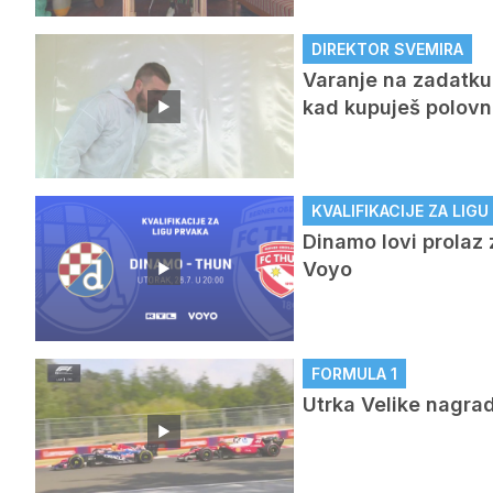
DIREKTOR SVEMIRA
Varanje na zadatku 
kad kupuješ polovni 
KVALIFIKACIJE ZA LIG
Dinamo lovi prolaz 
Voyo
FORMULA 1
Utrka Velike nagra