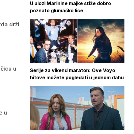
U ulozi Marinine majke stiže dobro
poznato glumačko lice
žda drži
jčica u
Serije za vikend maraton: Ove Voyo
hitove možete pogledati u jednom dahu
e u