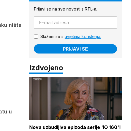
Prijavi se na sve novosti s RTL-a.
aku ništa
Slažem se s
uvjetima korištenja.
PRIJAVI SE
Izdvojeno
atu u
Nova uzbudljiva epizoda serije 'IQ 160'!