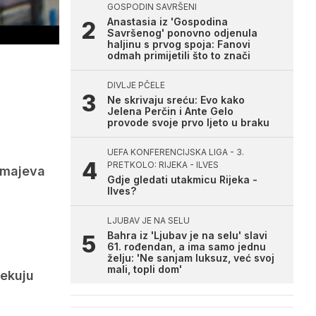
GOSPODIN SAVRŠENI
Anastasia iz 'Gospodina
Savršenog' ponovno odjenula
haljinu s prvog spoja: Fanovi
odmah primijetili što to znači
DIVLJE PČELE
Ne skrivaju sreću: Evo kako
Jelena Perčin i Ante Gelo
provode svoje prvo ljeto u braku
UEFA KONFERENCIJSKA LIGA - 3.
PRETKOLO: RIJEKA - ILVES
 Zmajeva
Gdje gledati utakmicu Rijeka -
Ilves?
LJUBAV JE NA SELU
Bahra iz 'Ljubav je na selu' slavi
61. rođendan, a ima samo jednu
želju: 'Ne sanjam luksuz, već svoj
mali, topli dom'
čekuju