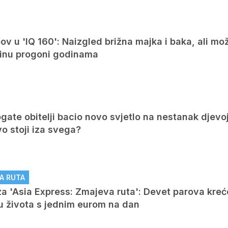
v u 'IQ 160': Naizgled brižna majka i baka, ali mo
arinu progoni godinama
ate obitelji bacio novo svjetlo na nestanak djevo
vo stoji iza svega?
A RUTA
a 'Asia Express: Zmajeva ruta': Devet parova kreć
ku života s jednim eurom na dan