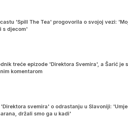
castu 'Spill The Tea' progovorila o svojoj vezi: 'M
ni s djecom'
ednik treće epizode 'Direktora Svemira', a Šarić je 
vanim komentarom
'Direktora svemira' o odrastanju u Slavoniji: 'Umj
šarana, držali smo ga u kadi'