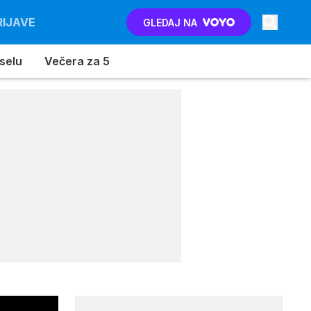
RIJAVE
GLEDAJ NA
 selu
Večera za 5