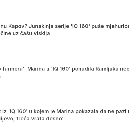
inu Kapov? Junakinja serije 'IQ 160' puše mjehurić
očine uz čašu viskija
o farmera': Marina u 'IQ 160' ponudila Ramljaku ne
a
iz 'IQ 160' u kojem je Marina pokazala da ne pazi 
lijevo, treća vrata desno'