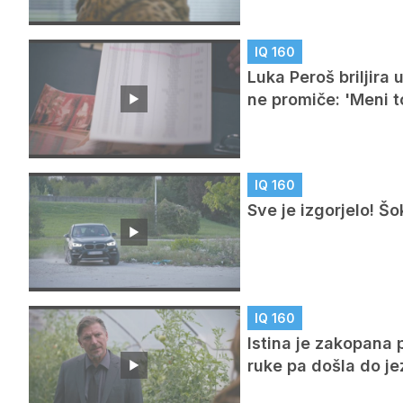
IQ 160
Luka Peroš briljira 
ne promiče: 'Meni t
IQ 160
Sve je izgorjelo! Šo
IQ 160
Istina je zakopana 
ruke pa došla do je