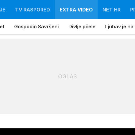
JE
TV RASPORED
EXTRA VIDEO
NET.HR
P
et
Gospodin Savršeni
Divlje pčele
Ljubav je na
OGLAS