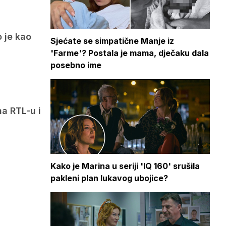
 je kao
Sjećate se simpatične Manje iz
'Farme'? Postala je mama, dječaku dala
posebno ime
na RTL-u i
Kako je Marina u seriji 'IQ 160' srušila
pakleni plan lukavog ubojice?