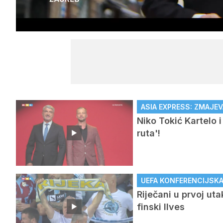
/
Upali
zvuk
ASIA EXPRESS: ZMAJEV
Niko Tokić Kartelo 
ruta'!
UEFA KONFERENCIJSKA L
Riječani u prvoj ut
finski Ilves