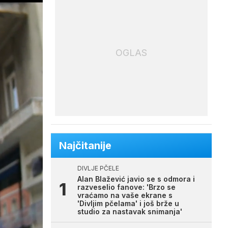
OGLAS
Najčitanije
DIVLJE PČELE
Alan Blažević javio se s odmora i
razveselio fanove: 'Brzo se
vraćamo na vaše ekrane s
'Divljim pčelama' i još brže u
studio za nastavak snimanja'