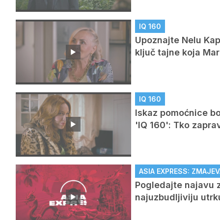
IQ 160
Upoznajte Nelu Kapo
ključ tajne koja M
IQ 160
Iskaz pomoćnice bog
'IQ 160': Tko zapra
ASIA EXPRESS: ZMAJEV
Pogledajte najavu z
najuzbudljiviju utr