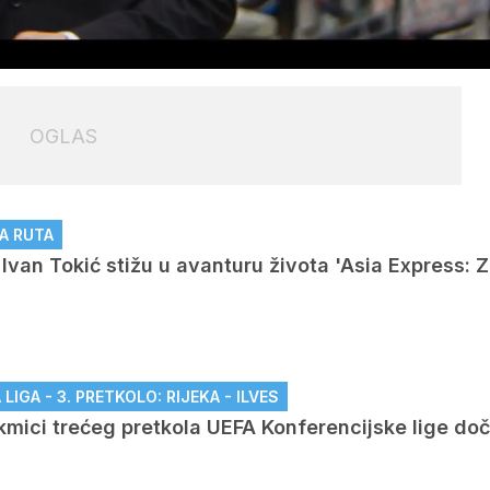
Loaded
:
100.00%
OGLAS
OGLAS
A RUTA
i Ivan Tokić stižu u avanturu života 'Asia Express:
IGA - 3. PRETKOLO: RIJEKA - ILVES
akmici trećeg pretkola UEFA Konferencijske lige do