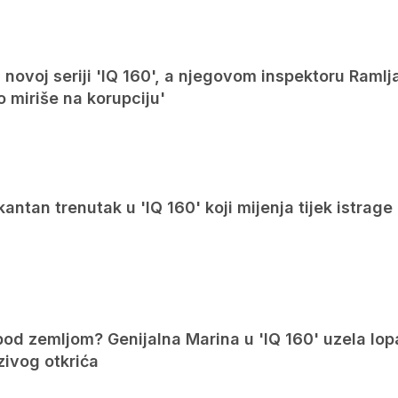
u novoj seriji 'IQ 160', a njegovom inspektoru Ramlj
o miriše na korupciju'
kantan trenutak u 'IQ 160' koji mijenja tijek istrage
pod zemljom? Genijalna Marina u 'IQ 160' uzela lop
zivog otkrića