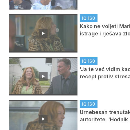
IQ 160
Kako ne voljeti Mar
istrage i rješava zl
IQ 160
'Ja te već vidim ka
recept protiv stres
IQ 160
Urnebesan trenutak 
autoritete: 'Hodnik 