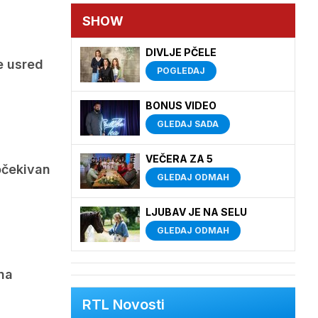
SHOW
DIVLJE PČELE
e usred
POGLEDAJ
BONUS VIDEO
GLEDAJ SADA
VEČERA ZA 5
očekivan
GLEDAJ ODMAH
LJUBAV JE NA SELU
GLEDAJ ODMAH
na
RTL Novosti