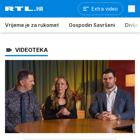
Extra video
Vrijeme je za rukomet
Gospodin Savršeni
Divlje
VIDEOTEKA
Loaded
:
100.00%
/
Upali
zvuk