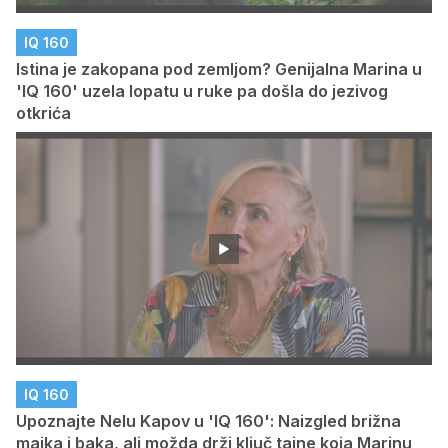
IQ 160
Istina je zakopana pod zemljom? Genijalna Marina u
'IQ 160' uzela lopatu u ruke pa došla do jezivog
otkrića
IQ 160
Upoznajte Nelu Kapov u 'IQ 160': Naizgled brižna
majka i baka, ali možda drži ključ tajne koja Marinu