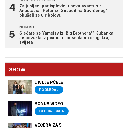
Zaljubljeni par isplovio u novu avanturu:
Anastasia i Petar iz 'Gospodina Savršenog'
okušali se u ribolovu
NOVOSTI
Sjećate se Yameisy iz 'Big Brothera'? Kubanka
se povukla iz javnosti i odselila na drugi kraj
svijeta
SHOW
DIVLJE PČELE
POGLEDAJ
BONUS VIDEO
GLEDAJ SADA
VEČERA ZA 5