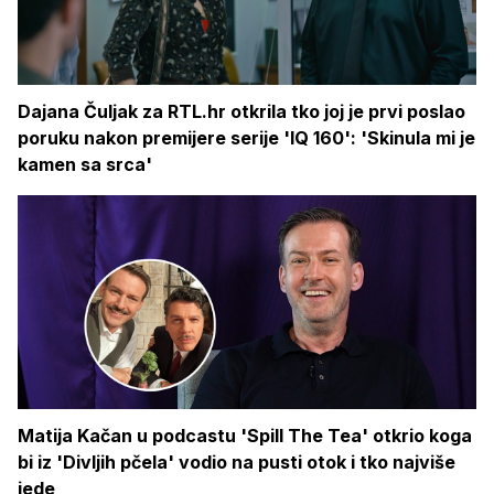
Dajana Čuljak za RTL.hr otkrila tko joj je prvi poslao
poruku nakon premijere serije 'IQ 160': 'Skinula mi je
kamen sa srca'
Matija Kačan u podcastu 'Spill The Tea' otkrio koga
bi iz 'Divljih pčela' vodio na pusti otok i tko najviše
jede