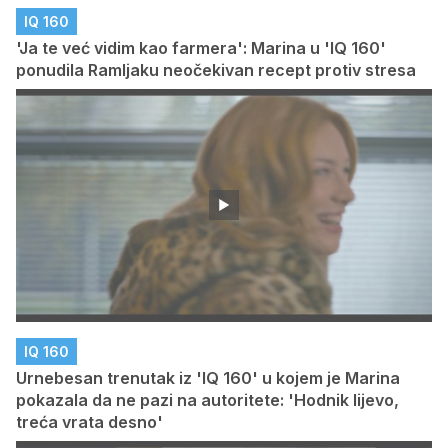
IQ 160
'Ja te već vidim kao farmera': Marina u 'IQ 160'
ponudila Ramljaku neočekivan recept protiv stresa
IQ 160
Urnebesan trenutak iz 'IQ 160' u kojem je Marina
pokazala da ne pazi na autoritete: 'Hodnik lijevo,
treća vrata desno'