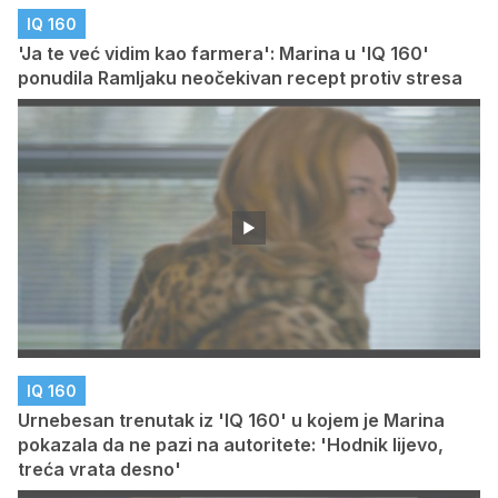
IQ 160
'Ja te već vidim kao farmera': Marina u 'IQ 160'
ponudila Ramljaku neočekivan recept protiv stresa
IQ 160
Urnebesan trenutak iz 'IQ 160' u kojem je Marina
pokazala da ne pazi na autoritete: 'Hodnik lijevo,
treća vrata desno'