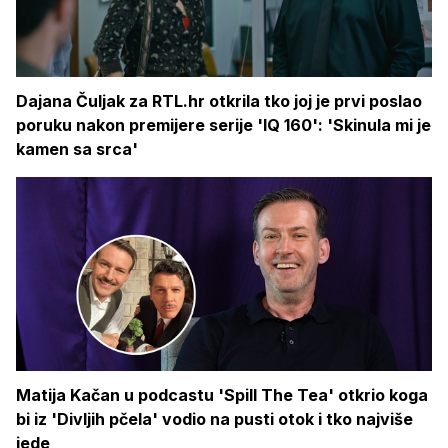
Dajana Čuljak za RTL.hr otkrila tko joj je prvi poslao
poruku nakon premijere serije 'IQ 160': 'Skinula mi je
kamen sa srca'
Matija Kačan u podcastu 'Spill The Tea' otkrio koga
bi iz 'Divljih pčela' vodio na pusti otok i tko najviše
jede