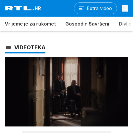
Extra video
Vrijeme je za rukomet
Gospodin Savršeni
Divlje
VIDEOTEKA
Loaded
:
100.00%
/
Upali
zvuk