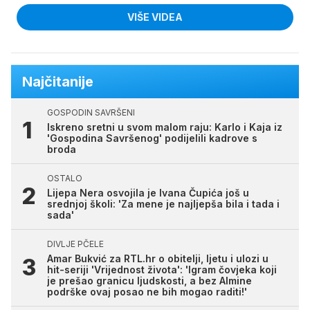
VIŠE VIDEA
Najčitanije
GOSPODIN SAVRŠENI
Iskreno sretni u svom malom raju: Karlo i Kaja iz
'Gospodina Savršenog' podijelili kadrove s
broda
OSTALO
Lijepa Nera osvojila je Ivana Čupića još u
srednjoj školi: 'Za mene je najljepša bila i tada i
sada'
DIVLJE PČELE
Amar Bukvić za RTL.hr o obitelji, ljetu i ulozi u
hit-seriji 'Vrijednost života': 'Igram čovjeka koji
je prešao granicu ljudskosti, a bez Almine
podrške ovaj posao ne bih mogao raditi!'