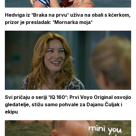
Hedviga iz 'Braka na prvu' uživa na obali s kćerkom,
prizor je presladak: 'Mornarka moja'
Svi pričaju o seriji 'IQ 160': Prvi Voyo Original osvojio
gledatelje, stižu samo pohvale za Dajanu Čuljak i
ekipu