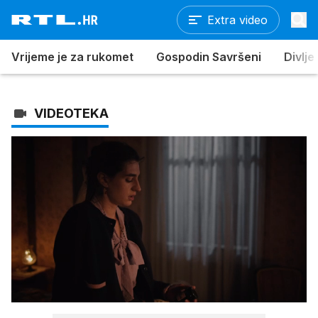
Extra video
Vrijeme je za rukomet
Gospodin Savršeni
Divlje
VIDEOTEKA
Loaded
:
100.00%
/
Upali
zvuk