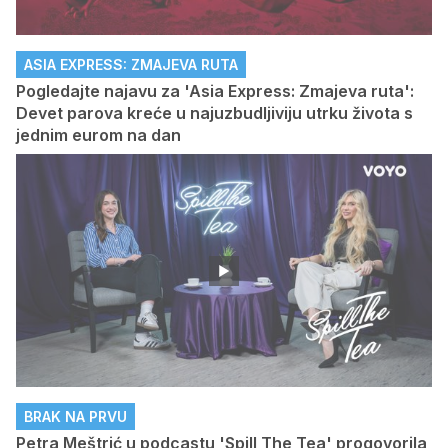
ASIA EXPRESS: ZMAJEVA RUTA
Pogledajte najavu za 'Asia Express: Zmajeva ruta':
Devet parova kreće u najuzbudljiviju utrku života s
jednim eurom na dan
BRAK NA PRVU
Petra Meštrić u podcastu 'Spill The Tea' progovorila