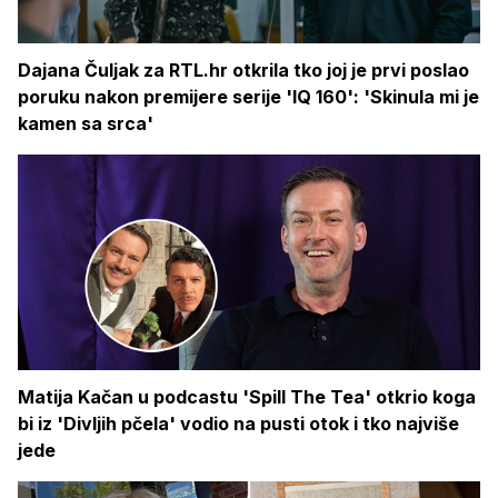
Dajana Čuljak za RTL.hr otkrila tko joj je prvi poslao
poruku nakon premijere serije 'IQ 160': 'Skinula mi je
kamen sa srca'
Matija Kačan u podcastu 'Spill The Tea' otkrio koga
bi iz 'Divljih pčela' vodio na pusti otok i tko najviše
jede