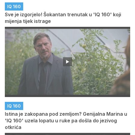
IQ 160
Sve je izgorjelo! Šokantan trenutak u 'IQ 160' koji
mijenja tijek istrage
IQ 160
Istina je zakopana pod zemljom? Genijalna Marina u
'IQ 160' uzela lopatu u ruke pa došla do jezivog
otkrića