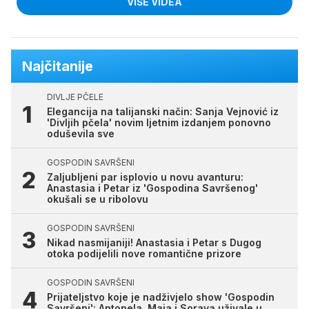
VIŠE VIDEA
Najčitanije
DIVLJE PČELE
Elegancija na talijanski način: Sanja Vejnović iz
'Divljih pčela' novim ljetnim izdanjem ponovno
oduševila sve
GOSPODIN SAVRŠENI
Zaljubljeni par isplovio u novu avanturu:
Anastasia i Petar iz 'Gospodina Savršenog'
okušali se u ribolovu
GOSPODIN SAVRŠENI
Nikad nasmijaniji! Anastasia i Petar s Dugog
otoka podijelili nove romantične prizore
GOSPODIN SAVRŠENI
Prijateljstvo koje je nadživjelo show 'Gospodin
Savršeni': Antonela, Maja i Soraya uživale u