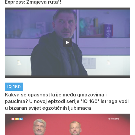
Express: Zmajeva ruta'!
IQ 160
Kakva se opasnost krije među gmazovima i
paucima? U novoj epizodi serije 'IQ 160' istraga vodi
u bizaran svijet egzotičnih ljubimaca