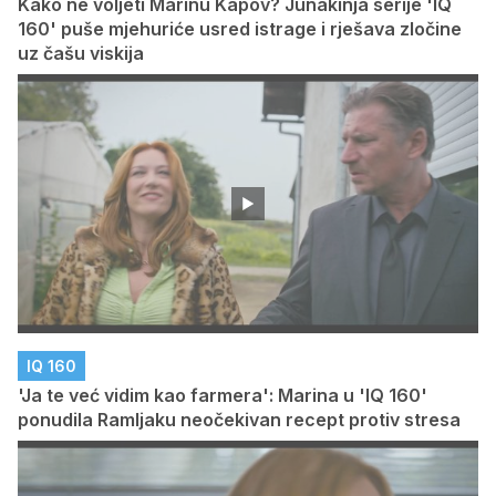
Kako ne voljeti Marinu Kapov? Junakinja serije 'IQ
160' puše mjehuriće usred istrage i rješava zločine
uz čašu viskija
IQ 160
'Ja te već vidim kao farmera': Marina u 'IQ 160'
ponudila Ramljaku neočekivan recept protiv stresa