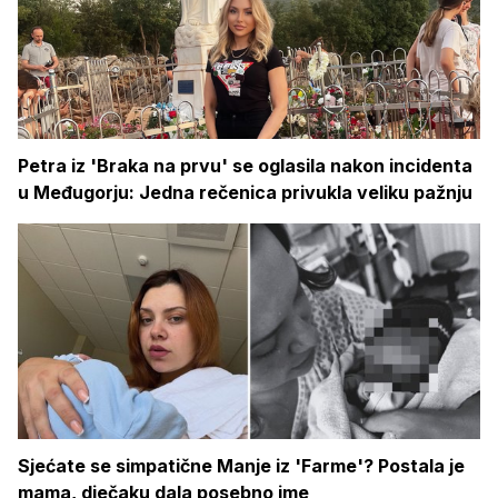
Petra iz 'Braka na prvu' se oglasila nakon incidenta
u Međugorju: Jedna rečenica privukla veliku pažnju
Sjećate se simpatične Manje iz 'Farme'? Postala je
mama, dječaku dala posebno ime