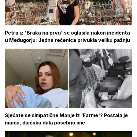
Petra iz 'Braka na prvu' se oglasila nakon incidenta
u Međugorju: Jedna rečenica privukla veliku pažnju
Sjećate se simpatične Manje iz 'Farme'? Postala je
mama, dječaku dala posebno ime