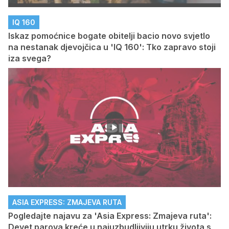
IQ 160
Iskaz pomoćnice bogate obitelji bacio novo svjetlo
na nestanak djevojčica u 'IQ 160': Tko zapravo stoji
iza svega?
ASIA EXPRESS: ZMAJEVA RUTA
Pogledajte najavu za 'Asia Express: Zmajeva ruta':
Devet parova kreće u najuzbudljiviju utrku života s