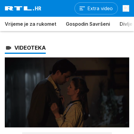
Extra video
Vrijeme je za rukomet
Gospodin Savršeni
Divlje
VIDEOTEKA
Loaded
:
100.00%
/
Upali
zvuk