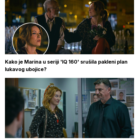
Kako je Marina u seriji 'IQ 160' srušila pakleni plan
lukavog ubojice?