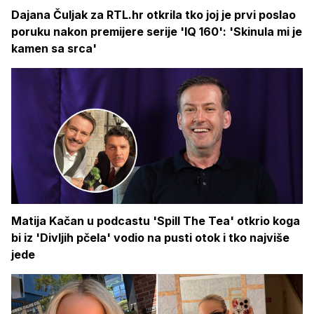
Dajana Čuljak za RTL.hr otkrila tko joj je prvi poslao
poruku nakon premijere serije 'IQ 160': 'Skinula mi je
kamen sa srca'
Matija Kačan u podcastu 'Spill The Tea' otkrio koga
bi iz 'Divljih pčela' vodio na pusti otok i tko najviše
jede