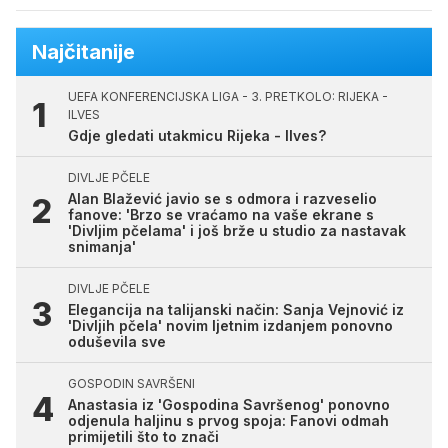
Najčitanije
UEFA KONFERENCIJSKA LIGA - 3. PRETKOLO: RIJEKA -
ILVES
Gdje gledati utakmicu Rijeka - Ilves?
DIVLJE PČELE
Alan Blažević javio se s odmora i razveselio
fanove: 'Brzo se vraćamo na vaše ekrane s
'Divljim pčelama' i još brže u studio za nastavak
snimanja'
DIVLJE PČELE
Elegancija na talijanski način: Sanja Vejnović iz
'Divljih pčela' novim ljetnim izdanjem ponovno
oduševila sve
GOSPODIN SAVRŠENI
Anastasia iz 'Gospodina Savršenog' ponovno
odjenula haljinu s prvog spoja: Fanovi odmah
primijetili što to znači