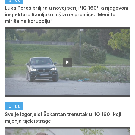
Luka Peroš briljira u novoj seriji 'IQ 160', a njegovom
inspektoru Ramljaku ništa ne promiče: 'Meni to
miriše na korupciju'
IQ 160
Sve je izgorjelo! Šokantan trenutak u 'IQ 160' koji
mijenja tijek istrage