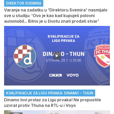
DIREKTOR SVEMIRA
Varanje na zadatku u 'Direktoru Svemira' nasmijalo
sve u studiju: 'Ovo je kao kad kupuješ polovni
automobil... Bitno je u životu znati prodati stvar'
KVALIFIKACIJE ZA LIGU PRVAKA: DINAMO - THUN
Dinamo lovi prolaz za Ligu prvaka! Ne propustite
uzvrat protiv Thuna na RTL-u i Voyo