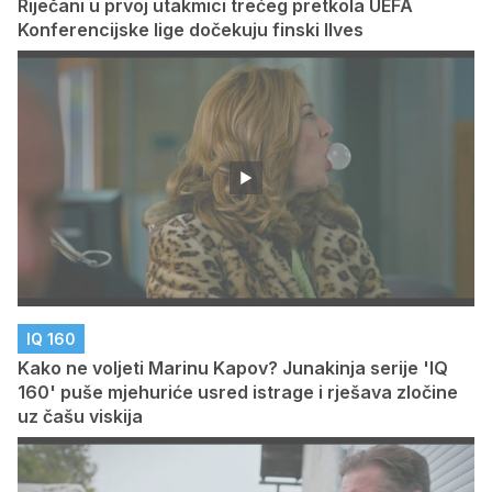
Riječani u prvoj utakmici trećeg pretkola UEFA
Konferencijske lige dočekuju finski Ilves
IQ 160
Kako ne voljeti Marinu Kapov? Junakinja serije 'IQ
160' puše mjehuriće usred istrage i rješava zločine
uz čašu viskija