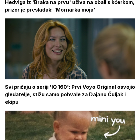
Hedviga iz 'Braka na prvu' uživa na obali s kćerkom,
prizor je presladak: 'Mornarka moja'
Svi pričaju o seriji 'IQ 160': Prvi Voyo Original osvojio
gledatelje, stižu samo pohvale za Dajanu Čuljak i
ekipu