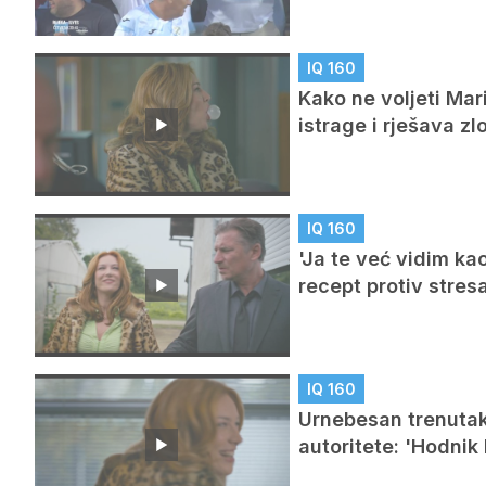
IQ 160
Kako ne voljeti Mar
istrage i rješava zl
IQ 160
'Ja te već vidim ka
recept protiv stres
IQ 160
Urnebesan trenutak 
autoritete: 'Hodnik 