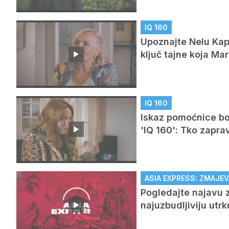
IQ 160
Upoznajte Nelu Kapo
ključ tajne koja M
IQ 160
Iskaz pomoćnice bog
'IQ 160': Tko zapra
ASIA EXPRESS: ZMAJEV
Pogledajte najavu z
najuzbudljiviju utr