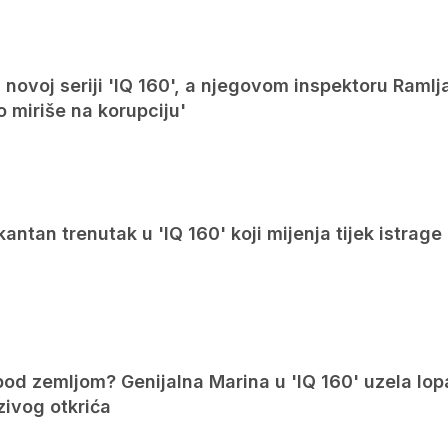
u novoj seriji 'IQ 160', a njegovom inspektoru Ramlj
o miriše na korupciju'
kantan trenutak u 'IQ 160' koji mijenja tijek istrage
pod zemljom? Genijalna Marina u 'IQ 160' uzela lop
zivog otkrića