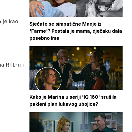
 je kao
Sjećate se simpatične Manje iz
'Farme'? Postala je mama, dječaku dala
posebno ime
na RTL-u i
Kako je Marina u seriji 'IQ 160' srušila
pakleni plan lukavog ubojice?