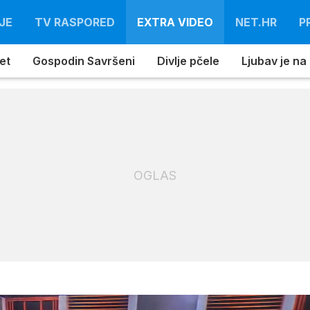
JE
TV RASPORED
EXTRA VIDEO
NET.HR
P
et
Gospodin Savršeni
Divlje pčele
Ljubav je na
OGLAS