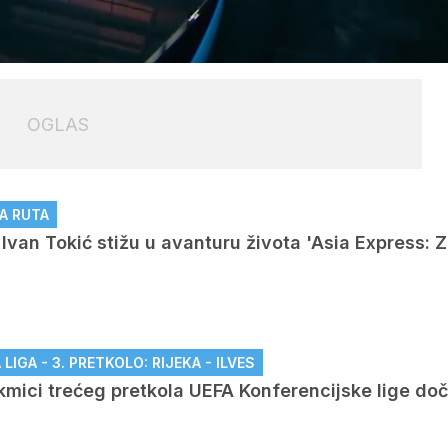
Loaded
:
100.00%
OGLAS
OGLAS
A RUTA
i Ivan Tokić stižu u avanturu života 'Asia Express:
IGA - 3. PRETKOLO: RIJEKA - ILVES
akmici trećeg pretkola UEFA Konferencijske lige do