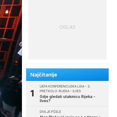
OGLAS
Najčitanije
UEFA KONFERENCIJSKA LIGA - 3.
PRETKOLO: RIJEKA - ILVES
Gdje gledati utakmicu Rijeka -
Ilves?
DIVLJE PČELE