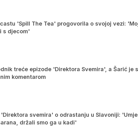
castu 'Spill The Tea' progovorila o svojoj vezi: 'M
ni s djecom'
ednik treće epizode 'Direktora Svemira', a Šarić je 
vanim komentarom
'Direktora svemira' o odrastanju u Slavoniji: 'Umj
šarana, držali smo ga u kadi'