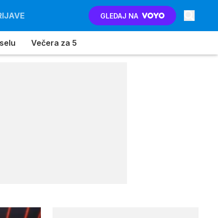
RIJAVE
GLEDAJ NA
 selu
Večera za 5