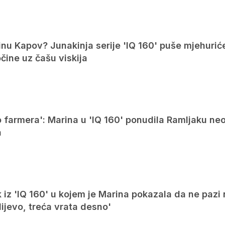
inu Kapov? Junakinja serije 'IQ 160' puše mjehurić
očine uz čašu viskija
o farmera': Marina u 'IQ 160' ponudila Ramljaku ne
a
iz 'IQ 160' u kojem je Marina pokazala da ne pazi 
lijevo, treća vrata desno'