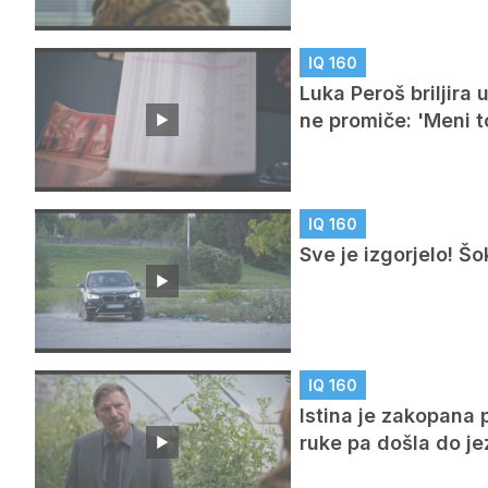
IQ 160
Luka Peroš briljira 
ne promiče: 'Meni t
IQ 160
Sve je izgorjelo! Šo
IQ 160
Istina je zakopana 
ruke pa došla do je