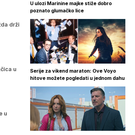
U ulozi Marinine majke stiže dobro
poznato glumačko lice
žda drži
jčica u
Serije za vikend maraton: Ove Voyo
hitove možete pogledati u jednom dahu
e u