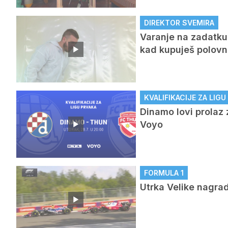
DIREKTOR SVEMIRA
Varanje na zadatku 
kad kupuješ polovni 
KVALIFIKACIJE ZA LIG
Dinamo lovi prolaz 
Voyo
FORMULA 1
Utrka Velike nagra