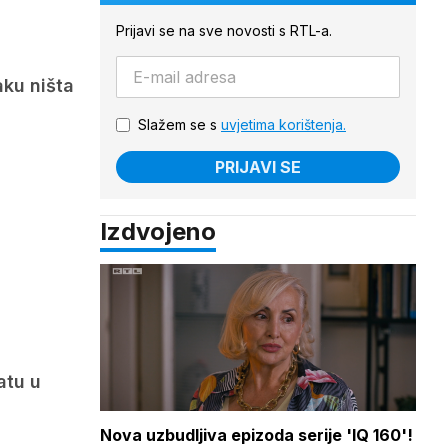
Prijavi se na sve novosti s RTL-a.
aku ništa
Slažem se s
uvjetima korištenja.
PRIJAVI SE
Izdvojeno
atu u
Nova uzbudljiva epizoda serije 'IQ 160'!