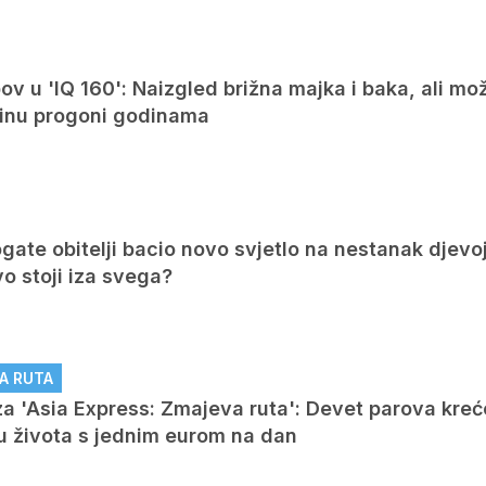
v u 'IQ 160': Naizgled brižna majka i baka, ali mo
arinu progoni godinama
ate obitelji bacio novo svjetlo na nestanak djevo
vo stoji iza svega?
A RUTA
a 'Asia Express: Zmajeva ruta': Devet parova kreć
ku života s jednim eurom na dan