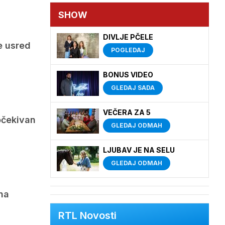
SHOW
DIVLJE PČELE
e usred
POGLEDAJ
BONUS VIDEO
GLEDAJ SADA
VEČERA ZA 5
očekivan
GLEDAJ ODMAH
LJUBAV JE NA SELU
GLEDAJ ODMAH
na
RTL Novosti