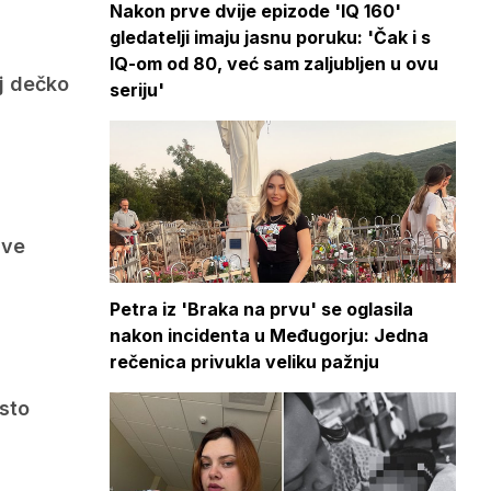
Nakon prve dvije epizode 'IQ 160'
gledatelji imaju jasnu poruku: 'Čak i s
IQ-om od 80, već sam zaljubljen u ovu
oj dečko
seriju'
sve
Petra iz 'Braka na prvu' se oglasila
nakon incidenta u Međugorju: Jedna
rečenica privukla veliku pažnju
esto