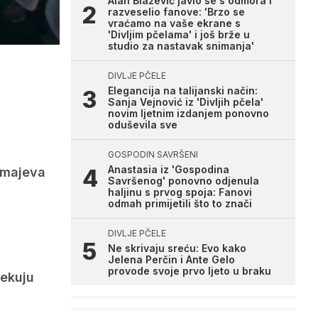
Alan Blažević javio se s odmora i
razveselio fanove: 'Brzo se
vraćamo na vaše ekrane s
'Divljim pčelama' i još brže u
studio za nastavak snimanja'
DIVLJE PČELE
Elegancija na talijanski način:
Sanja Vejnović iz 'Divljih pčela'
novim ljetnim izdanjem ponovno
oduševila sve
GOSPODIN SAVRŠENI
Anastasia iz 'Gospodina
 Zmajeva
Savršenog' ponovno odjenula
haljinu s prvog spoja: Fanovi
odmah primijetili što to znači
DIVLJE PČELE
Ne skrivaju sreću: Evo kako
Jelena Perčin i Ante Gelo
provode svoje prvo ljeto u braku
čekuju