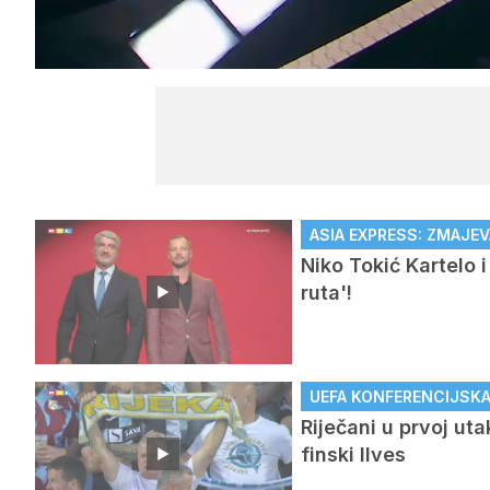
/
Upali
zvuk
ASIA EXPRESS: ZMAJEV
Niko Tokić Kartelo 
ruta'!
UEFA KONFERENCIJSKA L
Riječani u prvoj ut
finski Ilves