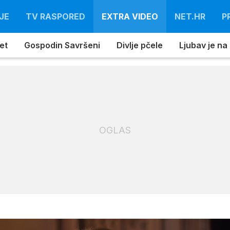
JE
TV RASPORED
EXTRA VIDEO
NET.HR
P
et
Gospodin Savršeni
Divlje pčele
Ljubav je na
OGLAS