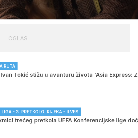
Loaded
:
100.00%
OGLAS
OGLAS
A RUTA
i Ivan Tokić stižu u avanturu života 'Asia Express:
IGA - 3. PRETKOLO: RIJEKA - ILVES
akmici trećeg pretkola UEFA Konferencijske lige do