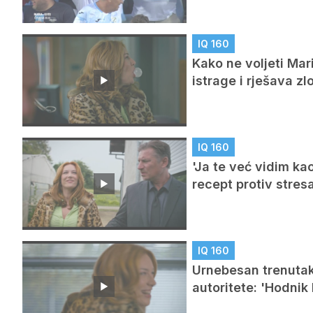
IQ 160
Kako ne voljeti Mar
istrage i rješava zl
IQ 160
'Ja te već vidim ka
recept protiv stres
IQ 160
Urnebesan trenutak 
autoritete: 'Hodnik 