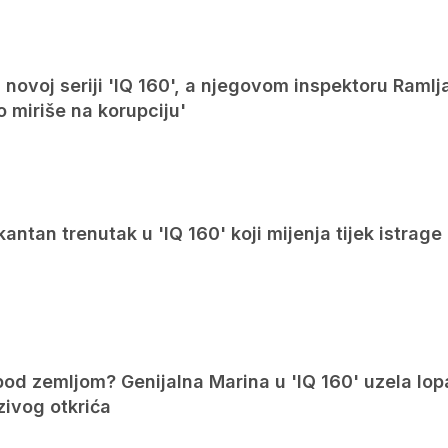
u novoj seriji 'IQ 160', a njegovom inspektoru Ramlj
o miriše na korupciju'
kantan trenutak u 'IQ 160' koji mijenja tijek istrage
pod zemljom? Genijalna Marina u 'IQ 160' uzela lop
zivog otkrića