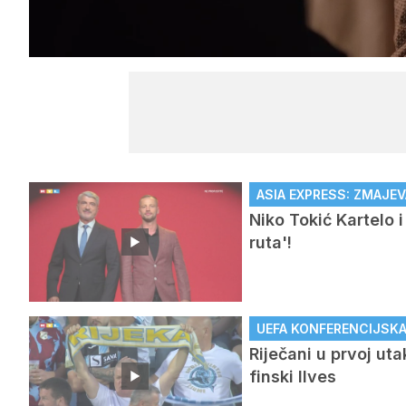
/
Upali
zvuk
ASIA EXPRESS: ZMAJEV
Niko Tokić Kartelo 
ruta'!
UEFA KONFERENCIJSKA L
Riječani u prvoj ut
finski Ilves