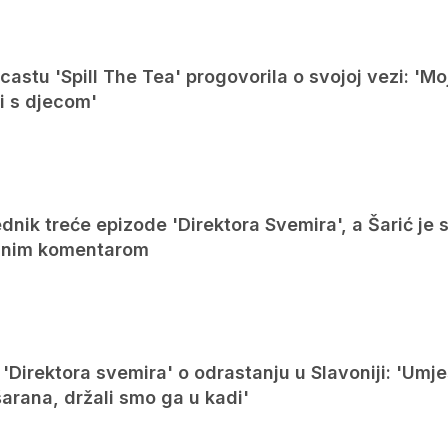
castu 'Spill The Tea' progovorila o svojoj vezi: 'M
ni s djecom'
ednik treće epizode 'Direktora Svemira', a Šarić je 
vanim komentarom
'Direktora svemira' o odrastanju u Slavoniji: 'Umj
šarana, držali smo ga u kadi'