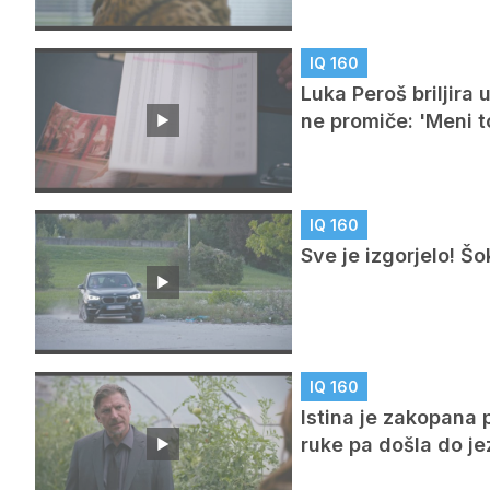
IQ 160
Luka Peroš briljira 
ne promiče: 'Meni t
IQ 160
Sve je izgorjelo! Šo
IQ 160
Istina je zakopana 
ruke pa došla do je