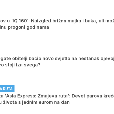
v u 'IQ 160': Naizgled brižna majka i baka, ali mo
arinu progoni godinama
ate obitelji bacio novo svjetlo na nestanak djevo
vo stoji iza svega?
A RUTA
a 'Asia Express: Zmajeva ruta': Devet parova kreć
ku života s jednim eurom na dan