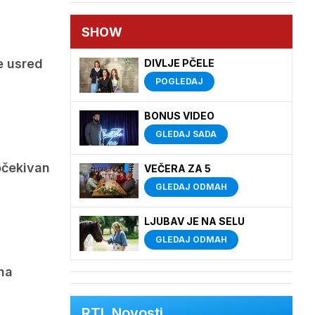
SHOW
e usred
DIVLJE PČELE
POGLEDAJ
BONUS VIDEO
GLEDAJ SADA
očekivan
VEČERA ZA 5
GLEDAJ ODMAH
LJUBAV JE NA SELU
GLEDAJ ODMAH
na
RTL Novosti