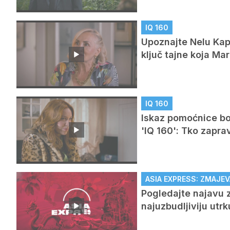
IQ 160
Upoznajte Nelu Kapo
ključ tajne koja M
IQ 160
Iskaz pomoćnice bog
'IQ 160': Tko zapra
ASIA EXPRESS: ZMAJEV
Pogledajte najavu z
najuzbudljiviju utr