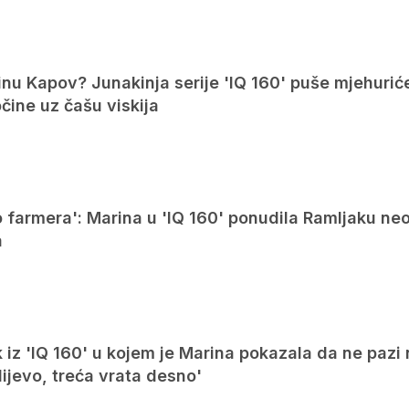
inu Kapov? Junakinja serije 'IQ 160' puše mjehurić
očine uz čašu viskija
o farmera': Marina u 'IQ 160' ponudila Ramljaku ne
a
iz 'IQ 160' u kojem je Marina pokazala da ne pazi 
lijevo, treća vrata desno'