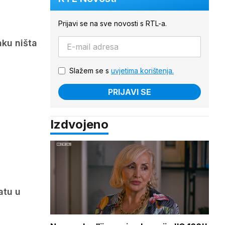
Prijavi se na sve novosti s RTL-a.
aku ništa
Slažem se s
uvjetima korištenja.
PRIJAVI SE
Izdvojeno
atu u