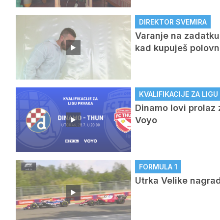
DIREKTOR SVEMIRA
Varanje na zadatku 
kad kupuješ polovni 
KVALIFIKACIJE ZA LIG
Dinamo lovi prolaz 
Voyo
FORMULA 1
Utrka Velike nagra