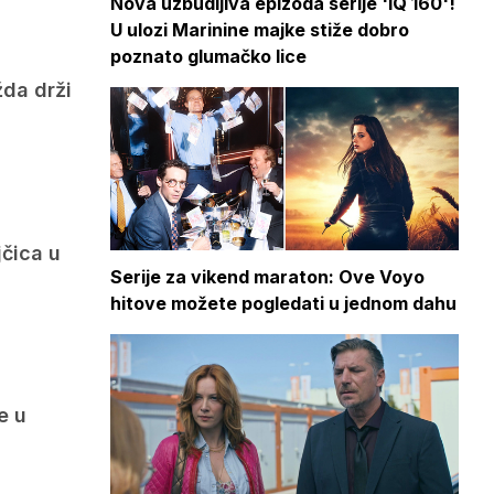
Nova uzbudljiva epizoda serije 'IQ 160'!
U ulozi Marinine majke stiže dobro
poznato glumačko lice
žda drži
jčica u
Serije za vikend maraton: Ove Voyo
hitove možete pogledati u jednom dahu
e u