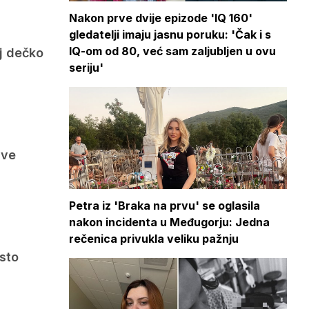
Nakon prve dvije epizode 'IQ 160'
gledatelji imaju jasnu poruku: 'Čak i s
IQ-om od 80, već sam zaljubljen u ovu
oj dečko
seriju'
sve
Petra iz 'Braka na prvu' se oglasila
nakon incidenta u Međugorju: Jedna
rečenica privukla veliku pažnju
esto