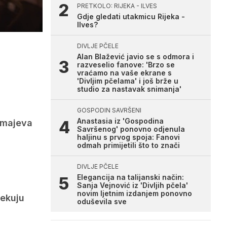
PRETKOLO: RIJEKA - ILVES
Gdje gledati utakmicu Rijeka -
Ilves?
DIVLJE PČELE
Alan Blažević javio se s odmora i
razveselio fanove: 'Brzo se
vraćamo na vaše ekrane s
'Divljim pčelama' i još brže u
studio za nastavak snimanja'
GOSPODIN SAVRŠENI
Anastasia iz 'Gospodina
 Zmajeva
Savršenog' ponovno odjenula
haljinu s prvog spoja: Fanovi
odmah primijetili što to znači
DIVLJE PČELE
Elegancija na talijanski način:
Sanja Vejnović iz 'Divljih pčela'
novim ljetnim izdanjem ponovno
čekuju
oduševila sve