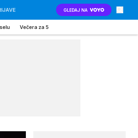
RIJAVE
GLEDAJ NA
 selu
Večera za 5