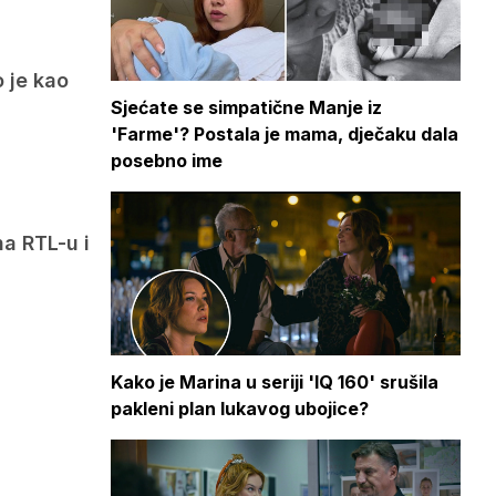
 je kao
Sjećate se simpatične Manje iz
'Farme'? Postala je mama, dječaku dala
posebno ime
na RTL-u i
Kako je Marina u seriji 'IQ 160' srušila
pakleni plan lukavog ubojice?