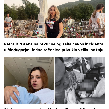
Petra iz 'Braka na prvu' se oglasila nakon incidenta
u Međugorju: Jedna rečenica privukla veliku pažnju