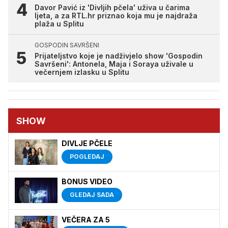
Davor Pavić iz 'Divljih pčela' uživa u čarima
ljeta, a za RTL.hr priznao koja mu je najdraža
plaža u Splitu
GOSPODIN SAVRŠENI
Prijateljstvo koje je nadživjelo show 'Gospodin
Savršeni': Antonela, Maja i Soraya uživale u
večernjem izlasku u Splitu
SHOW
DIVLJE PČELE
POGLEDAJ
BONUS VIDEO
GLEDAJ SADA
VEČERA ZA 5