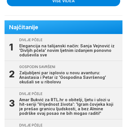
VIŠE VIDEA
Najčitanije
DIVLJE PČELE
Elegancija na talijanski način: Sanja Vejnović iz
'Divljih pčela' novim ljetnim izdanjem ponovno
oduševila sve
GOSPODIN SAVRŠENI
Zaljubljeni par isplovio u novu avanturu:
Anastasia i Petar iz 'Gospodina Savršenog'
okušali se u ribolovu
DIVLJE PČELE
Amar Bukvić za RTL.hr o obitelji, ljetu i ulozi u
hit-seriji 'Vrijednost života': 'Igram čovjeka koji
je prešao granicu ljudskosti, a bez Almine
podrške ovaj posao ne bih mogao raditi!'
DIVLJE PČELE