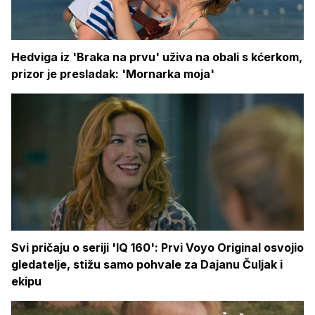
Hedviga iz 'Braka na prvu' uživa na obali s kćerkom,
prizor je presladak: 'Mornarka moja'
Svi pričaju o seriji 'IQ 160': Prvi Voyo Original osvojio
gledatelje, stižu samo pohvale za Dajanu Čuljak i
ekipu