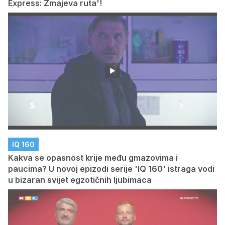
Express: Zmajeva ruta'!
IQ 160
Kakva se opasnost krije među gmazovima i
paucima? U novoj epizodi serije 'IQ 160' istraga vodi
u bizaran svijet egzotičnih ljubimaca