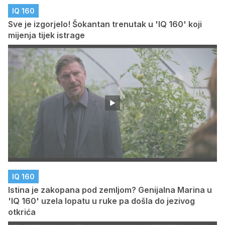
IQ 160
Sve je izgorjelo! Šokantan trenutak u 'IQ 160' koji
mijenja tijek istrage
IQ 160
Istina je zakopana pod zemljom? Genijalna Marina u
'IQ 160' uzela lopatu u ruke pa došla do jezivog
otkrića