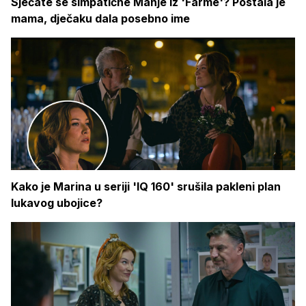
Sjećate se simpatične Manje iz 'Farme'? Postala je
mama, dječaku dala posebno ime
Kako je Marina u seriji 'IQ 160' srušila pakleni plan
lukavog ubojice?