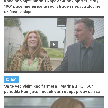
Kako ne voljeti Marinu Kapov? Junakinja serije 'IQ
160' puše mjehuriće usred istrage i rješava zločine
uz čašu viskija
IQ 160
'Ja te već vidim kao farmera': Marina u 'IQ 160'
ponudila Ramljaku neočekivan recept protiv stresa