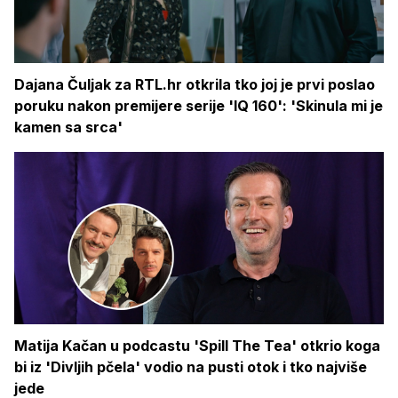
Dajana Čuljak za RTL.hr otkrila tko joj je prvi poslao
poruku nakon premijere serije 'IQ 160': 'Skinula mi je
kamen sa srca'
Matija Kačan u podcastu 'Spill The Tea' otkrio koga
bi iz 'Divljih pčela' vodio na pusti otok i tko najviše
jede