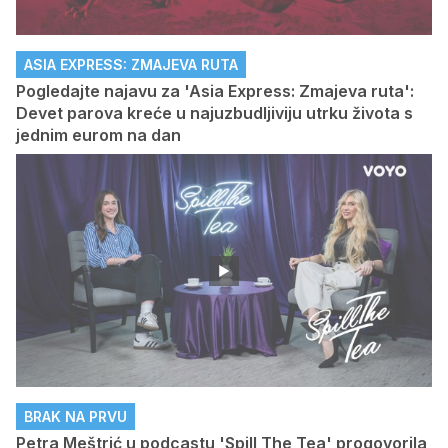
ASIA EXPRESS: ZMAJEVA RUTA
Pogledajte najavu za 'Asia Express: Zmajeva ruta':
Devet parova kreće u najuzbudljiviju utrku života s
jednim eurom na dan
BRAK NA PRVU
Petra Meštrić u podcastu 'Spill The Tea' progovorila