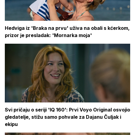
Hedviga iz 'Braka na prvu' uživa na obali s kćerkom,
prizor je presladak: 'Mornarka moja'
Svi pričaju o seriji 'IQ 160': Prvi Voyo Original osvojio
gledatelje, stižu samo pohvale za Dajanu Čuljak i
ekipu