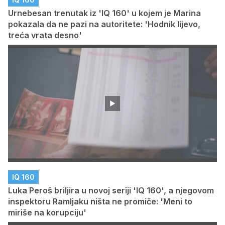
Urnebesan trenutak iz 'IQ 160' u kojem je Marina
pokazala da ne pazi na autoritete: 'Hodnik lijevo,
treća vrata desno'
IQ 160
Luka Peroš briljira u novoj seriji 'IQ 160', a njegovom
inspektoru Ramljaku ništa ne promiče: 'Meni to
miriše na korupciju'