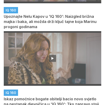
IQ 160
Upoznajte Nelu Kapov u 'IQ 160': Naizgled brižna
majka i baka, ali možda drži ključ tajne koja Marinu
progoni godinama
IQ 160
Iskaz pomoćnice bogate obitelji bacio novo svjetlo
na nestanak djevojčica u 'IQ 160': Tko zapravo stoji