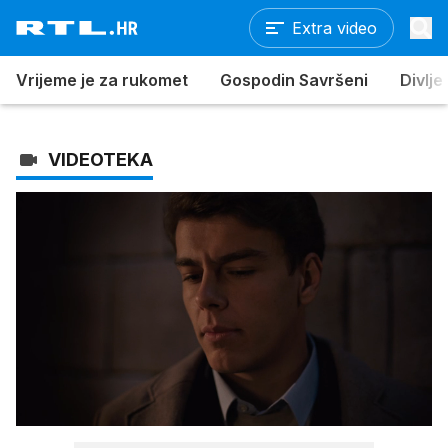
Extra video
Vrijeme je za rukomet
Gospodin Savršeni
Divlje
VIDEOTEKA
Loaded
:
100.00%
/
Upali
zvuk