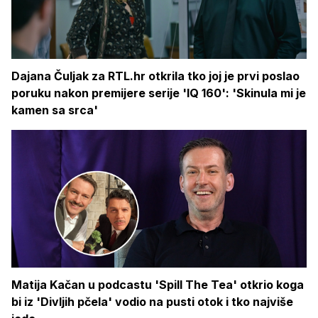
Dajana Čuljak za RTL.hr otkrila tko joj je prvi poslao
poruku nakon premijere serije 'IQ 160': 'Skinula mi je
kamen sa srca'
Matija Kačan u podcastu 'Spill The Tea' otkrio koga
bi iz 'Divljih pčela' vodio na pusti otok i tko najviše