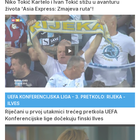
Niko Tokić Kartelo i Ivan Tokić stižu u avanturu
života 'Asia Express: Zmajeva ruta'!
UEFA KONFERENCIJSKA LIGA - 3. PRETKOLO: RIJEKA -
ILVES
Riječani u prvoj utakmici trećeg pretkola UEFA
Konferencijske lige dočekuju finski Ilves