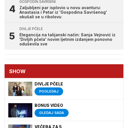
GOSPODIN SAVRŠENI
Zaljubljeni par isplovio u novu avanturu:
Anastasia i Petar iz 'Gospodina Savršenog'
okušali se u ribolovu
DIVLJE PČELE
Elegancija na talijanski način: Sanja Vejnović iz
'Divljih pčela' novim ljetnim izdanjem ponovno
oduševila sve
SHOW
DIVLJE PČELE
POGLEDAJ
BONUS VIDEO
GLEDAJ SADA
VEČERA ZA 5