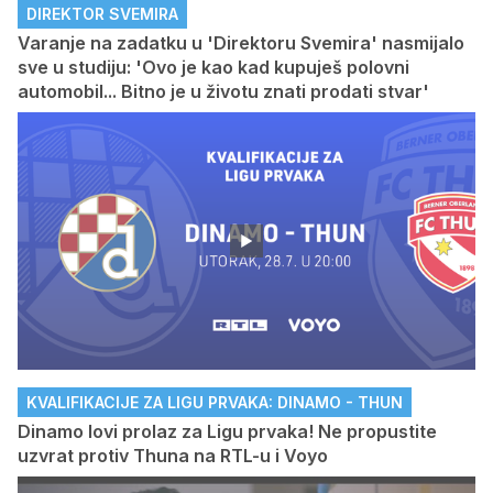
DIREKTOR SVEMIRA
Varanje na zadatku u 'Direktoru Svemira' nasmijalo
sve u studiju: 'Ovo je kao kad kupuješ polovni
automobil... Bitno je u životu znati prodati stvar'
KVALIFIKACIJE ZA LIGU PRVAKA: DINAMO - THUN
Dinamo lovi prolaz za Ligu prvaka! Ne propustite
uzvrat protiv Thuna na RTL-u i Voyo