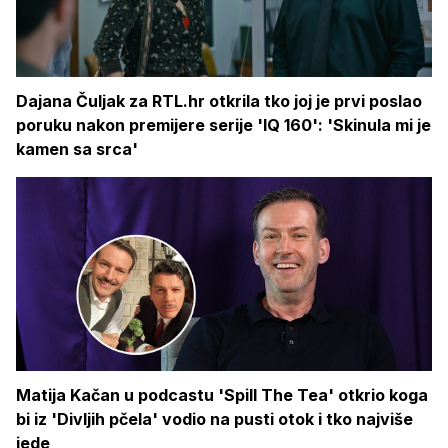
Dajana Čuljak za RTL.hr otkrila tko joj je prvi poslao
poruku nakon premijere serije 'IQ 160': 'Skinula mi je
kamen sa srca'
Matija Kačan u podcastu 'Spill The Tea' otkrio koga
bi iz 'Divljih pčela' vodio na pusti otok i tko najviše
jede