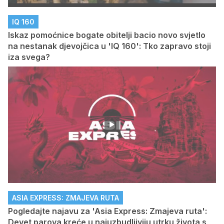
IQ 160
Iskaz pomoćnice bogate obitelji bacio novo svjetlo
na nestanak djevojčica u 'IQ 160': Tko zapravo stoji
iza svega?
ASIA EXPRESS: ZMAJEVA RUTA
Pogledajte najavu za 'Asia Express: Zmajeva ruta':
Devet parova kreće u najuzbudljiviju utrku života s