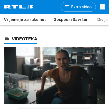
Extra video
Vrijeme je za rukomet
Gospodin Savršeni
Divlje
VIDEOTEKA
Loaded
:
100.00%
/
Upali
zvuk