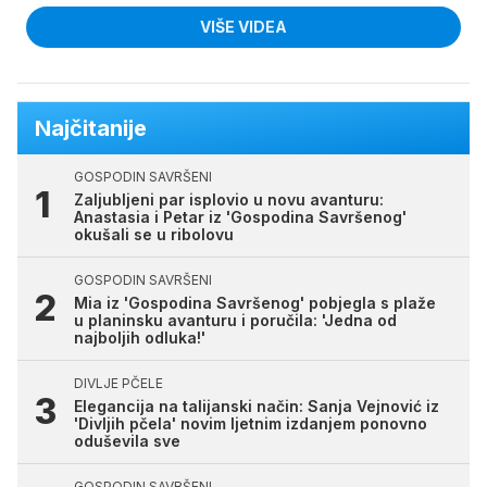
VIŠE VIDEA
Najčitanije
GOSPODIN SAVRŠENI
Zaljubljeni par isplovio u novu avanturu:
Anastasia i Petar iz 'Gospodina Savršenog'
okušali se u ribolovu
GOSPODIN SAVRŠENI
Mia iz 'Gospodina Savršenog' pobjegla s plaže
u planinsku avanturu i poručila: 'Jedna od
najboljih odluka!'
DIVLJE PČELE
Elegancija na talijanski način: Sanja Vejnović iz
'Divljih pčela' novim ljetnim izdanjem ponovno
oduševila sve
GOSPODIN SAVRŠENI