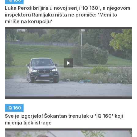
Luka Peroš briljira u novoj seriji 'IQ 160', a njegovom
inspektoru Ramljaku ništa ne promiče: 'Meni to
miriše na korupciju'
IQ 160
Sve je izgorjelo! Šokantan trenutak u 'IQ 160' koji
mijenja tijek istrage