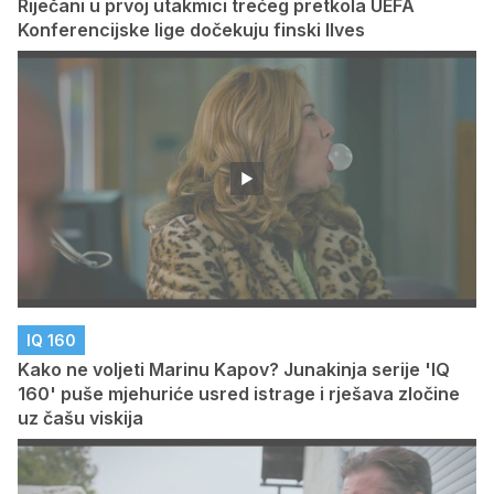
Riječani u prvoj utakmici trećeg pretkola UEFA
Konferencijske lige dočekuju finski Ilves
IQ 160
Kako ne voljeti Marinu Kapov? Junakinja serije 'IQ
160' puše mjehuriće usred istrage i rješava zločine
uz čašu viskija