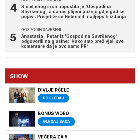
Slomljenog srca napustila je 'Gospodina
Savršenog', a danas plijeni pažnju gdje god se
pojavi: Prisjetite se Heleninih najljepših izdanja
GOSPODIN SAVRŠENI
Anastasia i Petar iz 'Gospodina Savršenog'
odgovorili na glasine: 'Kako smo preživjeli sve
komentare da je ovo samo PR'
SHOW
DIVLJE PČELE
POGLEDAJ
BONUS VIDEO
GLEDAJ SADA
VEČERA ZA 5