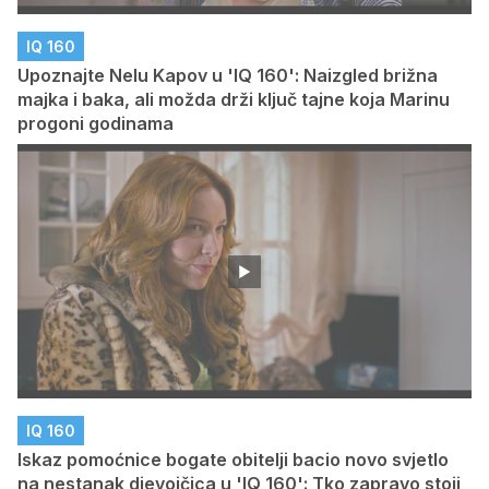
IQ 160
Upoznajte Nelu Kapov u 'IQ 160': Naizgled brižna
majka i baka, ali možda drži ključ tajne koja Marinu
progoni godinama
IQ 160
Iskaz pomoćnice bogate obitelji bacio novo svjetlo
na nestanak djevojčica u 'IQ 160': Tko zapravo stoji