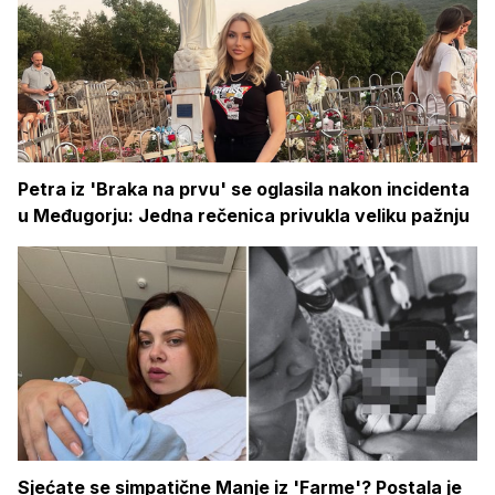
Petra iz 'Braka na prvu' se oglasila nakon incidenta
u Međugorju: Jedna rečenica privukla veliku pažnju
Sjećate se simpatične Manje iz 'Farme'? Postala je