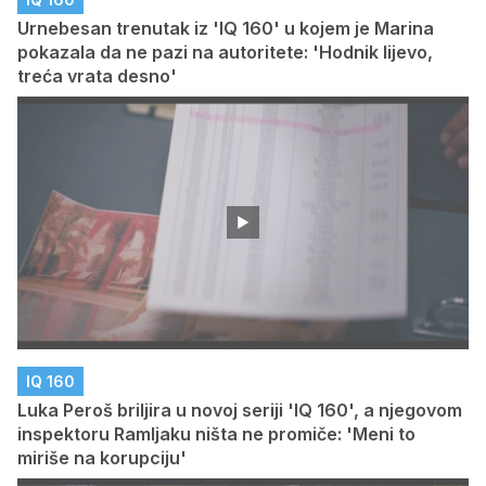
Urnebesan trenutak iz 'IQ 160' u kojem je Marina
pokazala da ne pazi na autoritete: 'Hodnik lijevo,
treća vrata desno'
IQ 160
Luka Peroš briljira u novoj seriji 'IQ 160', a njegovom
inspektoru Ramljaku ništa ne promiče: 'Meni to
miriše na korupciju'