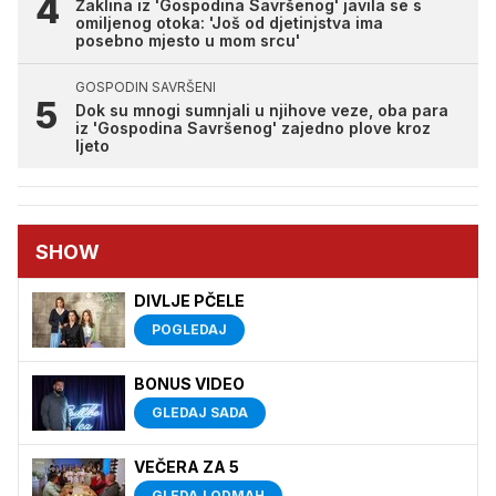
Žaklina iz 'Gospodina Savršenog' javila se s
omiljenog otoka: 'Još od djetinjstva ima
posebno mjesto u mom srcu'
GOSPODIN SAVRŠENI
Dok su mnogi sumnjali u njihove veze, oba para
iz 'Gospodina Savršenog' zajedno plove kroz
ljeto
SHOW
DIVLJE PČELE
POGLEDAJ
BONUS VIDEO
GLEDAJ SADA
VEČERA ZA 5
GLEDAJ ODMAH