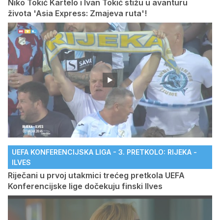
Niko Tokić Kartelo i Ivan Tokić stižu u avanturu
života 'Asia Express: Zmajeva ruta'!
UEFA KONFERENCIJSKA LIGA - 3. PRETKOLO: RIJEKA -
ILVES
Riječani u prvoj utakmici trećeg pretkola UEFA
Konferencijske lige dočekuju finski Ilves