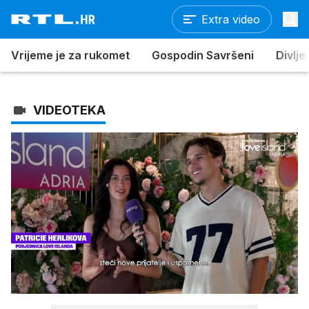
Extra video
Vrijeme je za rukomet
Gospodin Savršeni
Divlje
VIDEOTEKA
Loaded
:
51.24%
/
Upali
zvuk