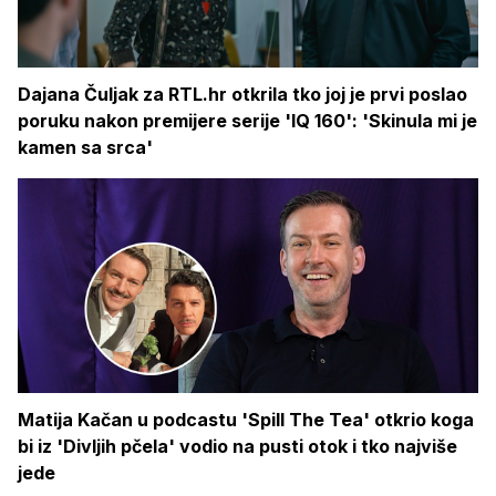
Dajana Čuljak za RTL.hr otkrila tko joj je prvi poslao
poruku nakon premijere serije 'IQ 160': 'Skinula mi je
kamen sa srca'
Matija Kačan u podcastu 'Spill The Tea' otkrio koga
bi iz 'Divljih pčela' vodio na pusti otok i tko najviše
jede