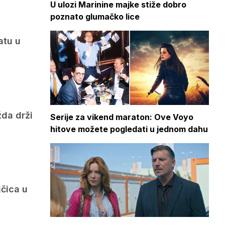
U ulozi Marinine majke stiže dobro
poznato glumačko lice
atu u
žda drži
Serije za vikend maraton: Ove Voyo
hitove možete pogledati u jednom dahu
jčica u