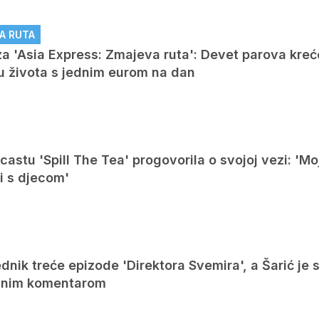
A RUTA
a 'Asia Express: Zmajeva ruta': Devet parova kreć
ku života s jednim eurom na dan
castu 'Spill The Tea' progovorila o svojoj vezi: 'M
ni s djecom'
ednik treće epizode 'Direktora Svemira', a Šarić je 
vanim komentarom