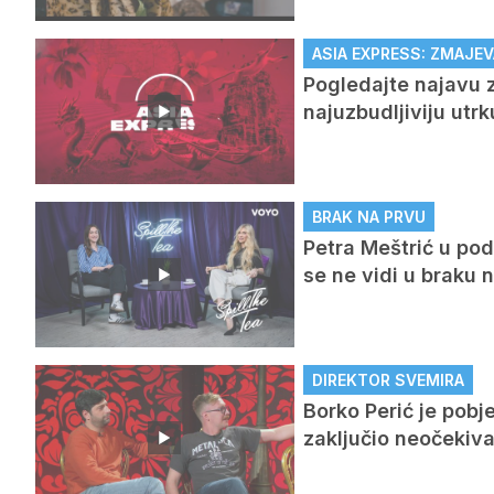
ASIA EXPRESS: ZMAJEV
Pogledajte najavu z
najuzbudljiviju utr
BRAK NA PRVU
Petra Meštrić u pod
se ne vidi u braku 
DIREKTOR SVEMIRA
Borko Perić je pobj
zaključio neočeki