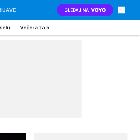
RIJAVE
GLEDAJ NA
 selu
Večera za 5