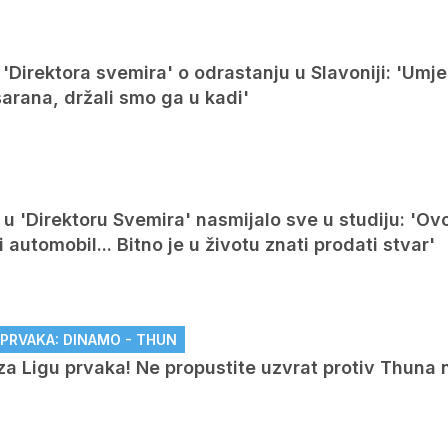
'Direktora svemira' o odrastanju u Slavoniji: 'Umj
šarana, držali smo ga u kadi'
u 'Direktoru Svemira' nasmijalo sve u studiju: 'Ovo
automobil... Bitno je u životu znati prodati stvar'
U PRVAKA: DINAMO - THUN
za Ligu prvaka! Ne propustite uzvrat protiv Thuna 