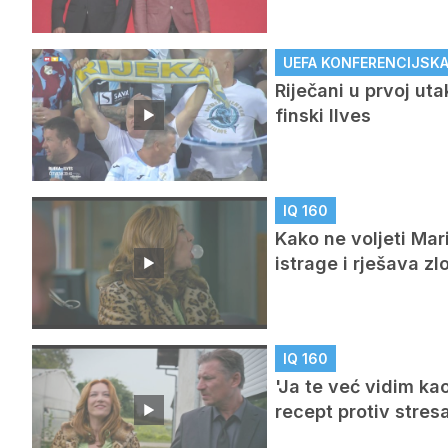
UEFA KONFERENCIJSKA L
Riječani u prvoj ut
finski Ilves
IQ 160
Kako ne voljeti Mar
istrage i rješava zl
IQ 160
'Ja te već vidim ka
recept protiv stres