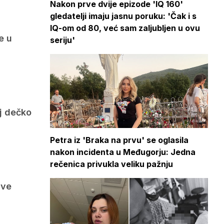
Nakon prve dvije epizode 'IQ 160'
gledatelji imaju jasnu poruku: 'Čak i s
IQ-om od 80, već sam zaljubljen u ovu
e u
seriju'
oj dečko
Petra iz 'Braka na prvu' se oglasila
nakon incidenta u Međugorju: Jedna
rečenica privukla veliku pažnju
sve