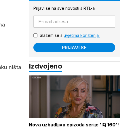
Prijavi se na sve novosti s RTL-a.
na
Slažem se s
uvjetima korištenja.
PRIJAVI SE
Izdvojeno
aku ništa
Nova uzbudljiva epizoda serije 'IQ 160'!