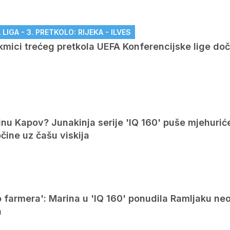
IGA - 3. PRETKOLO: RIJEKA - ILVES
akmici trećeg pretkola UEFA Konferencijske lige do
inu Kapov? Junakinja serije 'IQ 160' puše mjehurić
očine uz čašu viskija
o farmera': Marina u 'IQ 160' ponudila Ramljaku ne
a