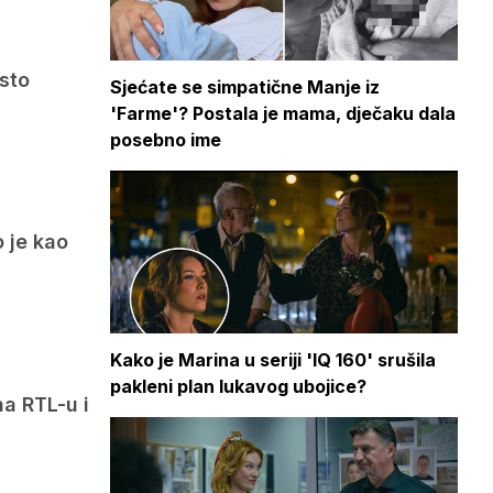
esto
Sjećate se simpatične Manje iz
'Farme'? Postala je mama, dječaku dala
posebno ime
 je kao
Kako je Marina u seriji 'IQ 160' srušila
pakleni plan lukavog ubojice?
na RTL-u i