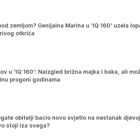
pod zemljom? Genijalna Marina u 'IQ 160' uzela lop
zivog otkrića
v u 'IQ 160': Naizgled brižna majka i baka, ali mo
arinu progoni godinama
ate obitelji bacio novo svjetlo na nestanak djevo
vo stoji iza svega?