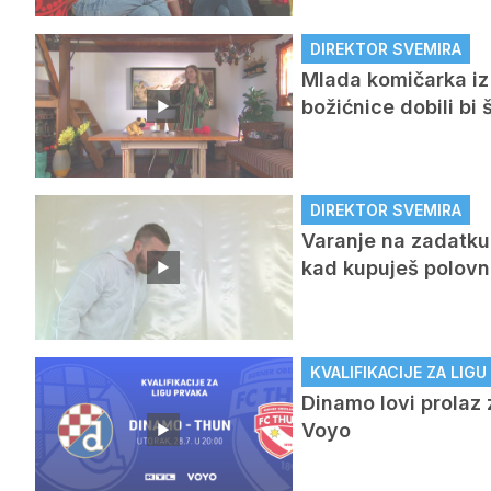
DIREKTOR SVEMIRA
Mlada komičarka iz 
božićnice dobili bi 
DIREKTOR SVEMIRA
Varanje na zadatku 
kad kupuješ polovni 
KVALIFIKACIJE ZA LIG
Dinamo lovi prolaz 
Voyo