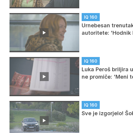
IQ 160
Urnebesan trenutak 
autoritete: 'Hodnik 
IQ 160
Luka Peroš briljira 
ne promiče: 'Meni t
IQ 160
Sve je izgorjelo! Šo