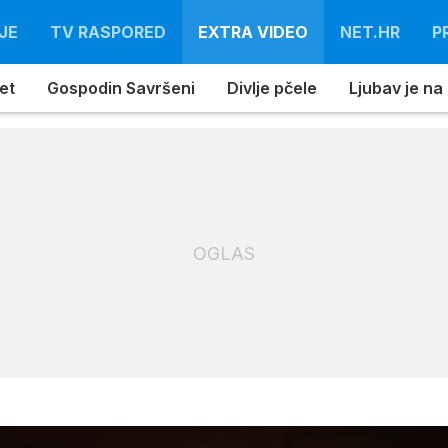
JE
TV RASPORED
EXTRA VIDEO
NET.HR
P
et
Gospodin Savršeni
Divlje pčele
Ljubav je na
OGLAS