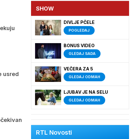
SHOW
DIVLJE PČELE
čekuju
POGLEDAJ
BONUS VIDEO
GLEDAJ SADA
VEČERA ZA 5
e usred
GLEDAJ ODMAH
LJUBAV JE NA SELU
GLEDAJ ODMAH
očekivan
RTL Novosti