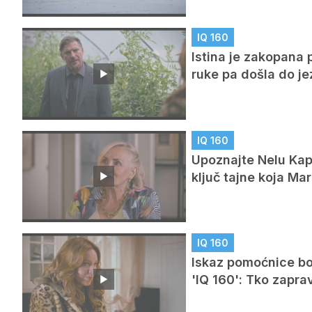
IQ 160
Istina je zakopana 
ruke pa došla do je
IQ 160
Upoznajte Nelu Kapo
ključ tajne koja M
IQ 160
Iskaz pomoćnice bog
'IQ 160': Tko zapra