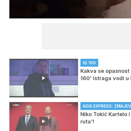
/
Upali
zvuk
IQ 160
Kakva se opasnost 
160' istraga vodi u
ASIA EXPRESS: ZMAJEV
Niko Tokić Kartelo 
ruta'!