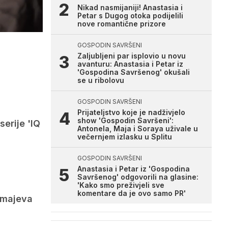
Nikad nasmijaniji! Anastasia i
Petar s Dugog otoka podijelili
nove romantične prizore
GOSPODIN SAVRŠENI
Zaljubljeni par isplovio u novu
avanturu: Anastasia i Petar iz
'Gospodina Savršenog' okušali
se u ribolovu
GOSPODIN SAVRŠENI
Prijateljstvo koje je nadživjelo
show 'Gospodin Savršeni':
erije 'IQ
Antonela, Maja i Soraya uživale u
večernjem izlasku u Splitu
GOSPODIN SAVRŠENI
Anastasia i Petar iz 'Gospodina
Savršenog' odgovorili na glasine:
'Kako smo preživjeli sve
komentare da je ovo samo PR'
 Zmajeva