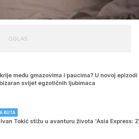
Loaded
:
100.00%
OGLAS
OGLAS
krije među gmazovima i paucima? U novoj epizodi s
 bizaran svijet egzotičnih ljubimaca
A RUTA
i Ivan Tokić stižu u avanturu života 'Asia Express: