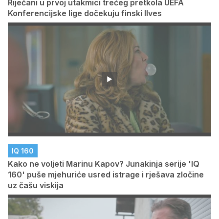
Riječani u prvoj utakmici trećeg pretkola UEFA
Konferencijske lige dočekuju finski Ilves
IQ 160
Kako ne voljeti Marinu Kapov? Junakinja serije 'IQ
160' puše mjehuriće usred istrage i rješava zločine
uz čašu viskija