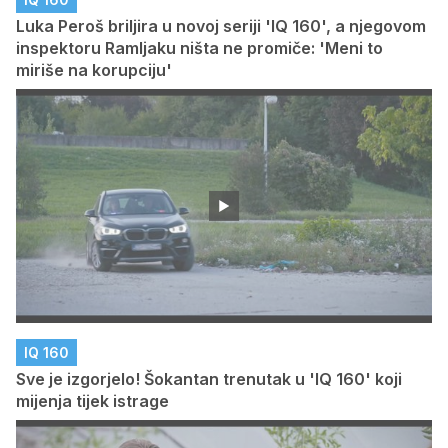
Luka Peroš briljira u novoj seriji 'IQ 160', a njegovom
inspektoru Ramljaku ništa ne promiče: 'Meni to
miriše na korupciju'
IQ 160
Sve je izgorjelo! Šokantan trenutak u 'IQ 160' koji
mijenja tijek istrage