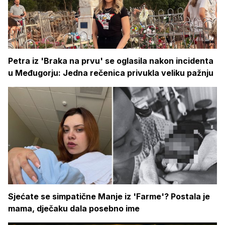
Petra iz 'Braka na prvu' se oglasila nakon incidenta
u Međugorju: Jedna rečenica privukla veliku pažnju
Sjećate se simpatične Manje iz 'Farme'? Postala je
mama, dječaku dala posebno ime