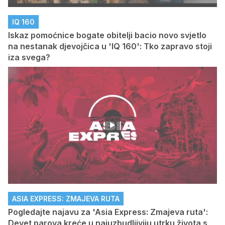
IQ 160
Iskaz pomoćnice bogate obitelji bacio novo svjetlo
na nestanak djevojčica u 'IQ 160': Tko zapravo stoji
iza svega?
ASIA EXPRESS: ZMAJEVA RUTA
Pogledajte najavu za 'Asia Express: Zmajeva ruta':
Devet parova kreće u najuzbudljiviju utrku života s