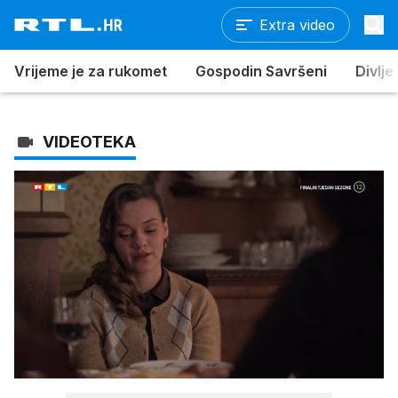
Extra video
Vrijeme je za rukomet
Gospodin Savršeni
Divlje
VIDEOTEKA
Loaded
:
100.00%
/
Upali
zvuk