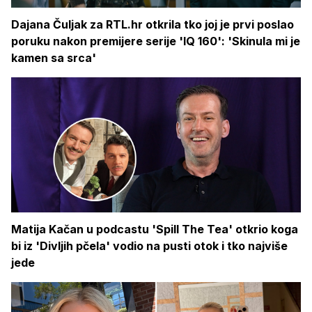
Dajana Čuljak za RTL.hr otkrila tko joj je prvi poslao
poruku nakon premijere serije 'IQ 160': 'Skinula mi je
kamen sa srca'
Matija Kačan u podcastu 'Spill The Tea' otkrio koga
bi iz 'Divljih pčela' vodio na pusti otok i tko najviše
jede