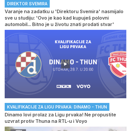
DIREKTOR SVEMIRA
Varanje na zadatku u 'Direktoru Svemira' nasmijalo
sve u studiju: 'Ovo je kao kad kupuješ polovni
automobil... Bitno je u životu znati prodati stvar'
KVALIFIKACIJE ZA LIGU PRVAKA: DINAMO - THUN
Dinamo lovi prolaz za Ligu prvaka! Ne propustite
uzvrat protiv Thuna na RTL-u i Voyo