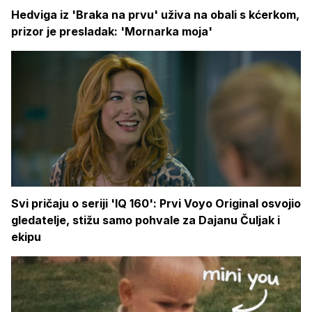
Hedviga iz 'Braka na prvu' uživa na obali s kćerkom,
prizor je presladak: 'Mornarka moja'
Svi pričaju o seriji 'IQ 160': Prvi Voyo Original osvojio
gledatelje, stižu samo pohvale za Dajanu Čuljak i
ekipu