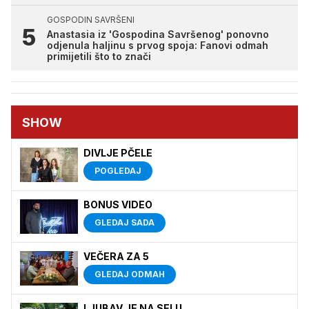
GOSPODIN SAVRŠENI
Anastasia iz 'Gospodina Savršenog' ponovno
odjenula haljinu s prvog spoja: Fanovi odmah
primijetili što to znači
SHOW
DIVLJE PČELE
POGLEDAJ
BONUS VIDEO
GLEDAJ SADA
VEČERA ZA 5
GLEDAJ ODMAH
LJUBAV JE NA SELU