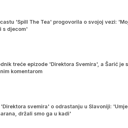
castu 'Spill The Tea' progovorila o svojoj vezi: 'M
ni s djecom'
ednik treće epizode 'Direktora Svemira', a Šarić je 
vanim komentarom
'Direktora svemira' o odrastanju u Slavoniji: 'Umj
šarana, držali smo ga u kadi'