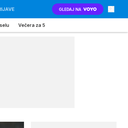
RIJAVE
GLEDAJ NA
 selu
Večera za 5