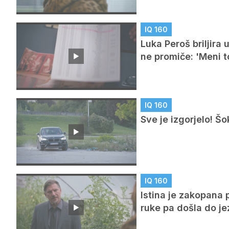
IQ 160
Luka Peroš briljira 
ne promiče: 'Meni t
IQ 160
Sve je izgorjelo! Šo
IQ 160
Istina je zakopana 
ruke pa došla do je