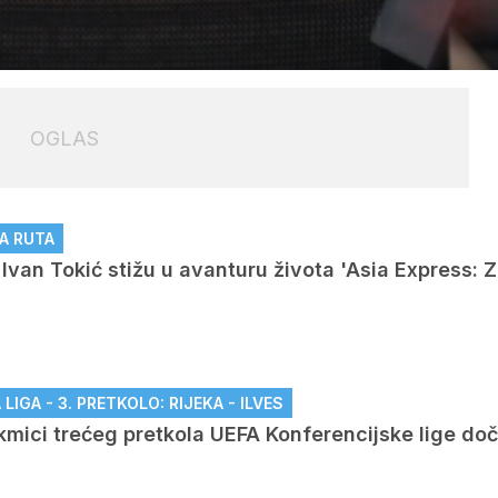
Loaded
:
100.00%
OGLAS
OGLAS
A RUTA
i Ivan Tokić stižu u avanturu života 'Asia Express:
IGA - 3. PRETKOLO: RIJEKA - ILVES
akmici trećeg pretkola UEFA Konferencijske lige do