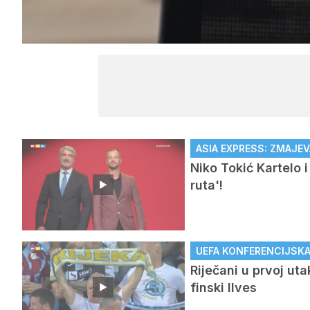
/
Upali
zvuk
ASIA EXPRESS: ZMAJEV
Niko Tokić Kartelo 
ruta'!
UEFA KONFERENCIJSKA L
Riječani u prvoj ut
finski Ilves