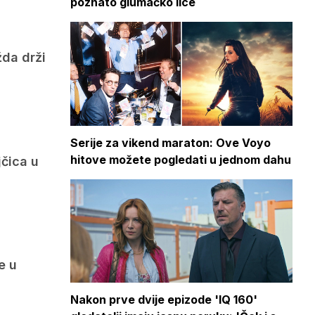
poznato glumačko lice
žda drži
Serije za vikend maraton: Ove Voyo
hitove možete pogledati u jednom dahu
jčica u
e u
Nakon prve dvije epizode 'IQ 160'