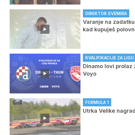
DIREKTOR SVEMIRA
Varanje na zadatku 
kad kupuješ polovni 
KVALIFIKACIJE ZA LIG
Dinamo lovi prolaz 
Voyo
FORMULA 1
Utrka Velike nagra