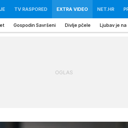
JE
TV RASPORED
EXTRA VIDEO
NET.HR
P
et
Gospodin Savršeni
Divlje pčele
Ljubav je na
OGLAS