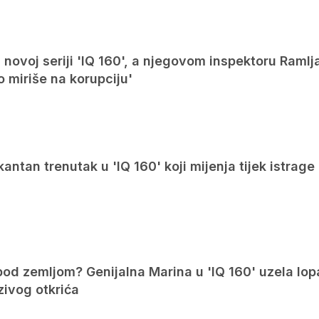
u novoj seriji 'IQ 160', a njegovom inspektoru Ramlj
o miriše na korupciju'
kantan trenutak u 'IQ 160' koji mijenja tijek istrage
pod zemljom? Genijalna Marina u 'IQ 160' uzela lop
zivog otkrića