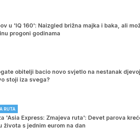
v u 'IQ 160': Naizgled brižna majka i baka, ali mo
arinu progoni godinama
ate obitelji bacio novo svjetlo na nestanak djevo
vo stoji iza svega?
A RUTA
a 'Asia Express: Zmajeva ruta': Devet parova kreć
ku života s jednim eurom na dan