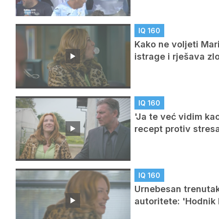
IQ 160
Kako ne voljeti Mar
istrage i rješava zl
IQ 160
'Ja te već vidim ka
recept protiv stres
IQ 160
Urnebesan trenutak 
autoritete: 'Hodnik 