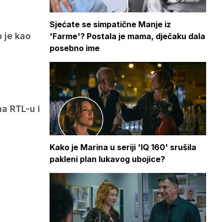
Sjećate se simpatične Manje iz
 je kao
'Farme'? Postala je mama, dječaku dala
posebno ime
na RTL-u i
Kako je Marina u seriji 'IQ 160' srušila
pakleni plan lukavog ubojice?