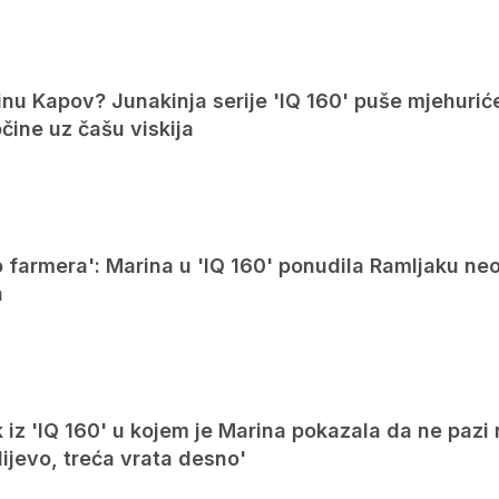
inu Kapov? Junakinja serije 'IQ 160' puše mjehurić
očine uz čašu viskija
o farmera': Marina u 'IQ 160' ponudila Ramljaku ne
a
iz 'IQ 160' u kojem je Marina pokazala da ne pazi 
lijevo, treća vrata desno'