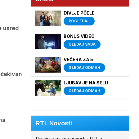
DIVLJE PČELE
POGLEDAJ
e usred
BONUS VIDEO
GLEDAJ SADA
VEČERA ZA 5
GLEDAJ ODMAH
očekivan
LJUBAV JE NA SELU
GLEDAJ ODMAH
na
RTL Novosti
Prijavi se na sve novosti s RTL-a.