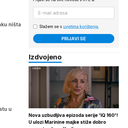
aku ništa
Slažem se s
uvjetima korištenja.
PRIJAVI SE
Izdvojeno
atu u
Nova uzbudljiva epizoda serije 'IQ 160'!
U ulozi Marinine majke stiže dobro