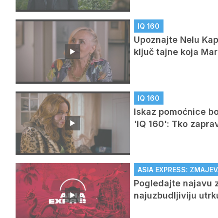
IQ 160
Upoznajte Nelu Kapo
ključ tajne koja M
IQ 160
Iskaz pomoćnice bog
'IQ 160': Tko zapra
ASIA EXPRESS: ZMAJEV
Pogledajte najavu z
najuzbudljiviju utr