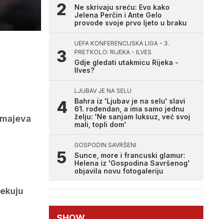
Ne skrivaju sreću: Evo kako
Jelena Perčin i Ante Gelo
provode svoje prvo ljeto u braku
UEFA KONFERENCIJSKA LIGA - 3.
PRETKOLO: RIJEKA - ILVES
Gdje gledati utakmicu Rijeka -
Ilves?
LJUBAV JE NA SELU
Bahra iz 'Ljubav je na selu' slavi
61. rođendan, a ima samo jednu
želju: 'Ne sanjam luksuz, već svoj
 Zmajeva
mali, topli dom'
GOSPODIN SAVRŠENI
Sunce, more i francuski glamur:
Helena iz 'Gospodina Savršenog'
objavila novu fotogaleriju
čekuju
SHOW