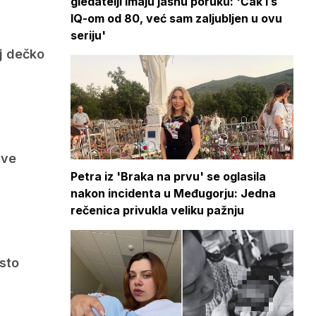
gledatelji imaju jasnu poruku: 'Čak i s
IQ-om od 80, već sam zaljubljen u ovu
seriju'
oj dečko
sve
Petra iz 'Braka na prvu' se oglasila
nakon incidenta u Međugorju: Jedna
rečenica privukla veliku pažnju
esto