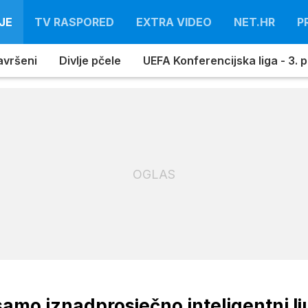
JE
TV RASPORED
EXTRA VIDEO
NET.HR
P
avršeni
Divlje pčele
UEFA Konferencijska liga - 3. pr
OGLAS
samo iznadprosječno inteligentni lj