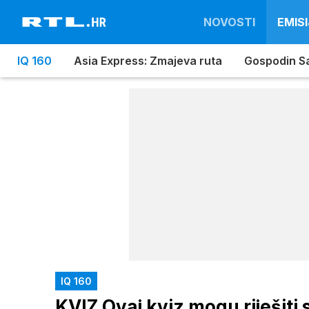
NOVOSTI
EMISI
IQ 160
Asia Express: Zmajeva ruta
Gospodin S
IQ 160
KVIZ Ovaj kviz mogu riješiti 