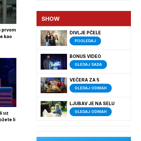
SHOW
 u prvom
DIVLJE PČELE
je kao
POGLEDAJ
BONUS VIDEO
GLEDAJ SADA
VEČERA ZA 5
GLEDAJ ODMAH
LJUBAV JE NA SELU
GLEDAJ ODMAH
š uz
ožete li