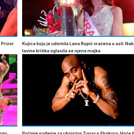
 Prizor
Kujica koju je udomila Lana Rupić vraćena u azil: Na
lavine kritika oglasila se njena majka
mogu
Počinje suđenje za ubojstvo Tupaca Shakura: Hoće li