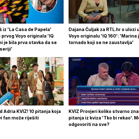
 iz 'La Casa de Papela'
Dajana Čuljak za RTL.hr o ulozi
e prvog Voyo originala 'IQ
Voyo originalu 'IQ 160': 'Marina 
mi je bila prva stavka da se
tornado koji se ne zaustavlja'
eriji'
d Adria KVIZ! 10 pitanja koja
KVIZ Provjeri koliko stvarno zna
 fan može riješiti
pitanja iz kviza 'Tko bi rekao'. M
odgovoriti na sve?