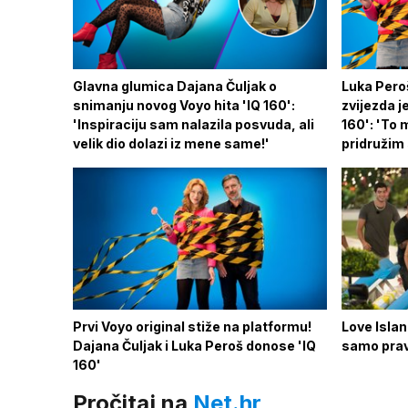
Glavna glumica Dajana Čuljak o
Luka Peroš
snimanju novog Voyo hita 'IQ 160':
zvijezda j
'Inspiraciju sam nalazila posvuda, ali
160': 'To 
velik dio dolazi iz mene same!'
pridružim s
Prvi Voyo original stiže na platformu!
Love Islan
Dajana Čuljak i Luka Peroš donose 'IQ
samo pravi
160'
Pročitaj na
Net.hr