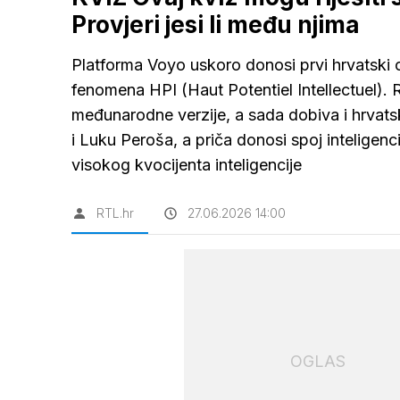
Provjeri jesi li među njima
Platforma Voyo uskoro donosi prvi hrvatski or
fenomena HPI (Haut Potentiel Intellectuel). Ri
međunarodne verzije, a sada dobiva i hrvats
i Luku Peroša, a priča donosi spoj inteligenc
visokog kvocijenta inteligencije
RTL.hr
27.06.2026 14:00
OGLAS