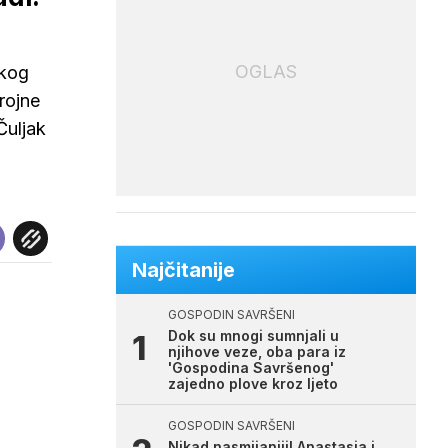
OGLAS
skog
brojne
Čuljak
Najčitanije
GOSPODIN SAVRŠENI
Dok su mnogi sumnjali u
njihove veze, oba para iz
'Gospodina Savršenog'
zajedno plove kroz ljeto
GOSPODIN SAVRŠENI
Nikad nasmijaniji! Anastasia i