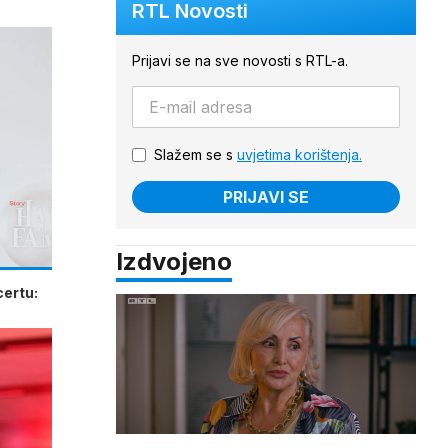
RTL Novosti
Prijavi se na sve novosti s RTL-a.
Slažem se s
uvjetima korištenja.
PRIJAVI SE
Izdvojeno
certu: