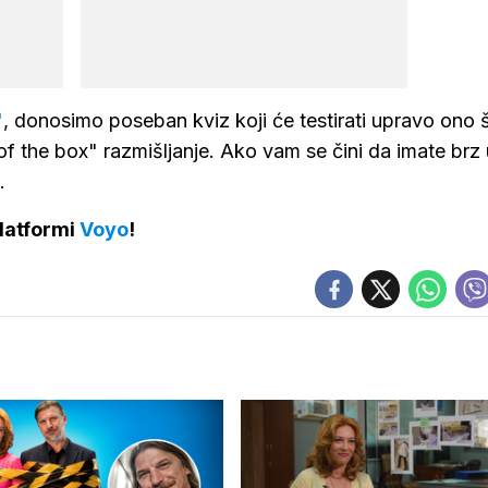
'
, donosimo poseban kviz koji će testirati upravo ono š
ut of the box" razmišljanje. Ako vam se čini da imate brz
z.
latformi
Voyo
!