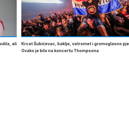
dila, ali
Krcat Šubićevac, baklje, vatromet i gromoglasno pje
Ovako je bilo na koncertu Thompsona