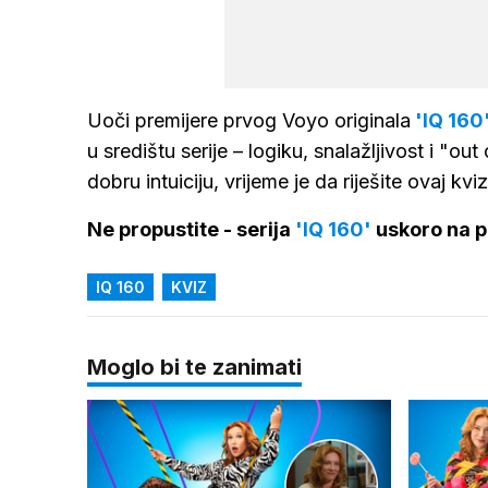
Uoči premijere prvog Voyo originala
'IQ 160
u središtu serije – logiku, snalažljivost i "o
dobru intuiciju, vrijeme je da riješite ovaj kvi
Ne propustite - serija
'IQ 160'
uskoro na p
IQ 160
KVIZ
Moglo bi te zanimati