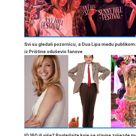
Svi su gledali pozornicu, a Dua Lipa među publikom:
iz Prištine oduševio fanove
IQ 160 ili više? Pogledajte koje se slavne zvijezde 