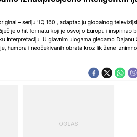
iginal – seriju 'IQ 160', adaptaciju globalnog televizij
ječ je o hit formatu koji je osvojio Europu i inspirirao 
ku interpretaciju. U glavnim ulogama gledamo Dajanu 
ije, humora i neočekivanih obrata kroz lik žene iznimno
OGLAS