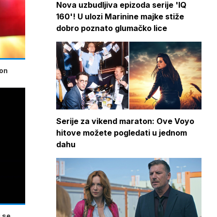
Nova uzbudljiva epizoda serije 'IQ
160'! U ulozi Marinine majke stiže
dobro poznato glumačko lice
kon
Serije za vikend maraton: Ove Voyo
hitove možete pogledati u jednom
dahu
 se