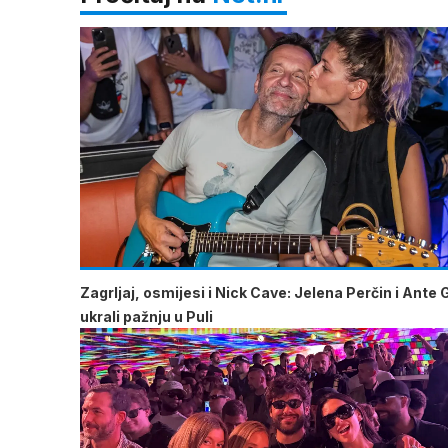
Zagrljaj, osmijesi i Nick Cave: Jelena Perčin i Ante 
ukrali pažnju u Puli