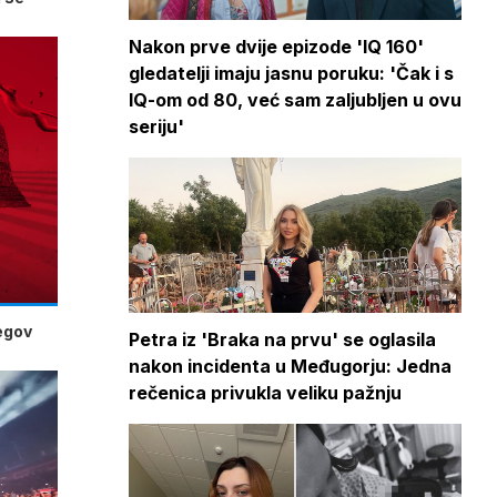
Nakon prve dvije epizode 'IQ 160'
gledatelji imaju jasnu poruku: 'Čak i s
IQ-om od 80, već sam zaljubljen u ovu
seriju'
jegov
Petra iz 'Braka na prvu' se oglasila
nakon incidenta u Međugorju: Jedna
rečenica privukla veliku pažnju