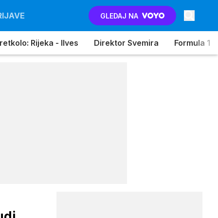
RIJAVE
GLEDAJ NA
etkolo: Rijeka - Ilves
Direktor Svemira
Formula 1
udi.