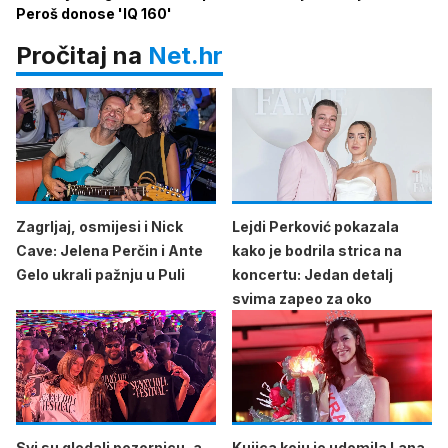
Peroš donose 'IQ 160'
Pročitaj na
Net.hr
Zagrljaj, osmijesi i Nick
Lejdi Perković pokazala
Cave: Jelena Perčin i Ante
kako je bodrila strica na
Gelo ukrali pažnju u Puli
koncertu: Jedan detalj
svima zapeo za oko
Svi su gledali pozornicu, a
Kujica koju je udomila Lana