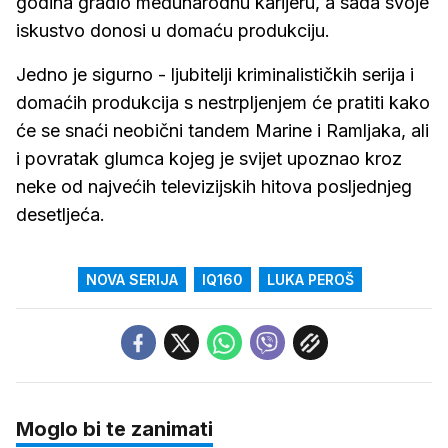
godina gradio međunarodnu karijeru, a sada svoje
iskustvo donosi u domaću produkciju.
Jedno je sigurno - ljubitelji kriminalističkih serija i
domaćih produkcija s nestrpljenjem će pratiti kako
će se snaći neobični tandem Marine i Ramljaka, ali
i povratak glumca kojeg je svijet upoznao kroz
neke od najvećih televizijskih hitova posljednjeg
desetljeća.
NOVA SERIJA
IQ160
LUKA PEROŠ
Moglo bi te zanimati