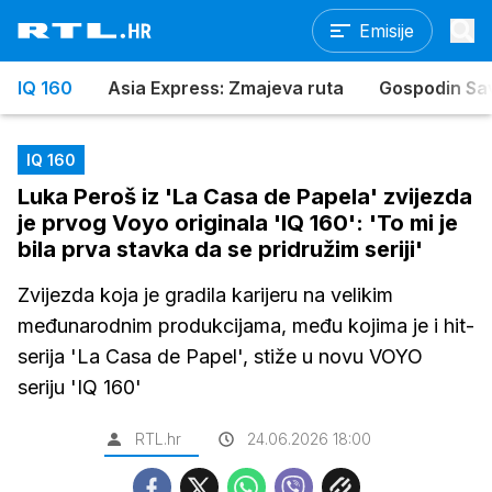
Emisije
IQ 160
Asia Express: Zmajeva ruta
Gospodin Sa
IQ 160
Luka Peroš iz 'La Casa de Papela' zvijezda
je prvog Voyo originala 'IQ 160': 'To mi je
bila prva stavka da se pridružim seriji'
Zvijezda koja je gradila karijeru na velikim
međunarodnim produkcijama, među kojima je i hit-
serija 'La Casa de Papel', stiže u novu VOYO
seriju 'IQ 160'
RTL.hr
24.06.2026 18:00