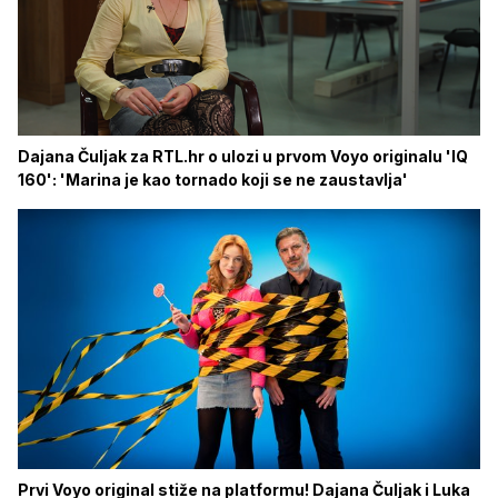
Dajana Čuljak za RTL.hr o ulozi u prvom Voyo originalu 'IQ
160': 'Marina je kao tornado koji se ne zaustavlja'
Prvi Voyo original stiže na platformu! Dajana Čuljak i Luka