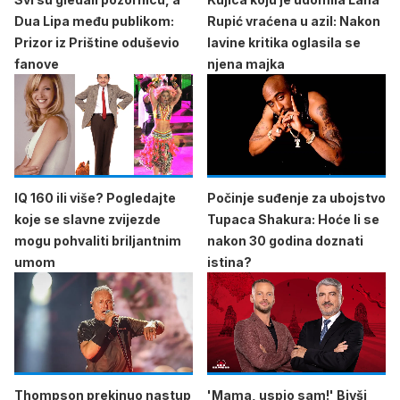
Dua Lipa među publikom:
Rupić vraćena u azil: Nakon
Prizor iz Prištine oduševio
lavine kritika oglasila se
fanove
njena majka
IQ 160 ili više? Pogledajte
Počinje suđenje za ubojstvo
koje se slavne zvijezde
Tupaca Shakura: Hoće li se
mogu pohvaliti briljantnim
nakon 30 godina doznati
umom
istina?
Thompson prekinuo nastup
'Mama, uspio sam!' Bivši