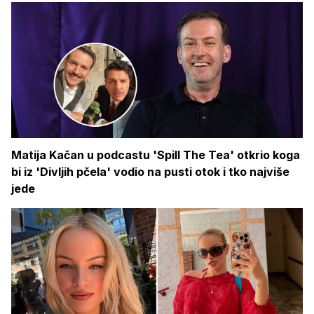
Matija Kačan u podcastu 'Spill The Tea' otkrio koga
bi iz 'Divljih pčela' vodio na pusti otok i tko najviše
jede