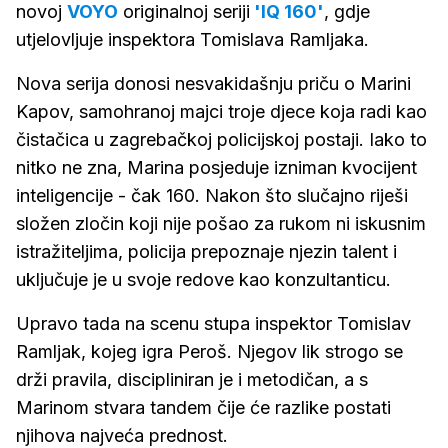
novoj
VOYO
originalnoj seriji
'IQ 160'
, gdje
utjelovljuje inspektora Tomislava Ramljaka.
Nova serija donosi nesvakidašnju priču o Marini
Kapov, samohranoj majci troje djece koja radi kao
čistačica u zagrebačkoj policijskoj postaji. Iako to
nitko ne zna, Marina posjeduje izniman kvocijent
inteligencije - čak 160. Nakon što slučajno riješi
složen zločin koji nije pošao za rukom ni iskusnim
istražiteljima, policija prepoznaje njezin talent i
uključuje je u svoje redove kao konzultanticu.
Upravo tada na scenu stupa inspektor Tomislav
Ramljak, kojeg igra Peroš. Njegov lik strogo se
drži pravila, discipliniran je i metodičan, a s
Marinom stvara tandem čije će razlike postati
njihova najveća prednost.