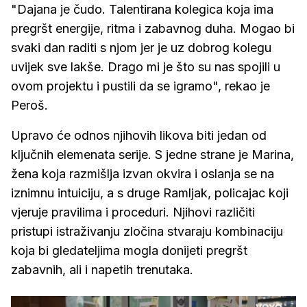
"Dajana je čudo. Talentirana kolegica koja ima
pregršt energije, ritma i zabavnog duha. Mogao bi
svaki dan raditi s njom jer je uz dobrog kolegu
uvijek sve lakše. Drago mi je što su nas spojili u
ovom projektu i pustili da se igramo", rekao je
Peroš.
Upravo će odnos njihovih likova biti jedan od
ključnih elemenata serije. S jedne strane je Marina,
žena koja razmišlja izvan okvira i oslanja se na
iznimnu intuiciju, a s druge Ramljak, policajac koji
vjeruje pravilima i proceduri. Njihovi različiti
pristupi istraživanju zločina stvaraju kombinaciju
koja bi gledateljima mogla donijeti pregršt
zabavnih, ali i napetih trenutaka.