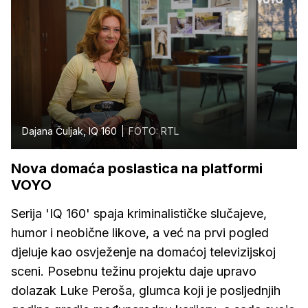
Dajana Čuljak, IQ 160
FOTO: RTL
Nova domaća poslastica na platformi
VOYO
Serija 'IQ 160' spaja kriminalističke slučajeve,
humor i neobične likove, a već na prvi pogled
djeluje kao osvježenje na domaćoj televizijskoj
sceni. Posebnu težinu projektu daje upravo
dolazak Luke Peroša, glumca koji je posljednjih