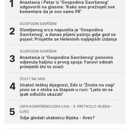
Anastasia i Petar iz 'Gospodina Savršenog'
odgovorili na glasine: 'Kako smo preživjeli sve
komentare da je ovo samo PR'
GOSPODIN SAVRŠENI
Slomljenog srca napustila je 'Gospodina
Savršenog', a danas plijeni pažnju gdje god se
pojavi: Prisjetite se Heleninih najljepših izdanja
GOSPODIN SAVRŠENI
Anastasia iz 'Gospodina Savršenog' ponovno
odjenula haljinu s prvog spoja: Fanovi odmah
primijetili što to znači
ŽIVOT NA VAGI
Unatoč teškoj dijagnozi, Edo iz 'Života na vagi'
javio se s otoka sa štapom u ruci: 'Ljeto mi se
ipak odlučilo ukazati'
UEFA KONFERENCIJSKA LIGA - 3. PRETKOLO: RIJEKA -
ILVES
Gdje gledati utakmicu Rijeka - Ilves?