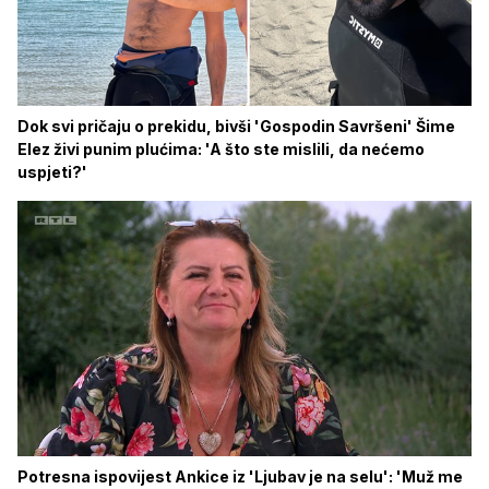
Dok svi pričaju o prekidu, bivši 'Gospodin Savršeni' Šime
Elez živi punim plućima: 'A što ste mislili, da nećemo
uspjeti?'
Potresna ispovijest Ankice iz 'Ljubav je na selu': 'Muž me