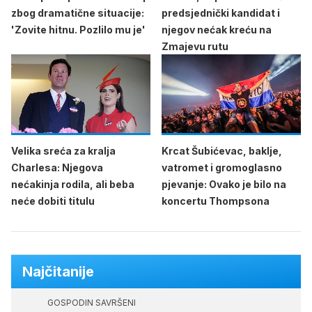
zbog dramatične situacije:
predsjednički kandidat i
'Zovite hitnu. Pozlilo mu je'
njegov nećak kreću na
Zmajevu rutu
Velika sreća za kralja
Krcat Šubićevac, baklje,
Charlesa: Njegova
vatromet i gromoglasno
nećakinja rodila, ali beba
pjevanje: Ovako je bilo na
neće dobiti titulu
koncertu Thompsona
Najčitanije
GOSPODIN SAVRŠENI