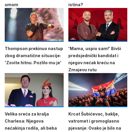
umom
istina?
Thompson prekinuo nastup
'Mama, uspio sam!' Bivši
zbog dramatične situacije:
predsjednički kandidat i
'Zovite hitnu. Pozlilo mu je'
njegov nećak kreću na
Zmajevu rutu
Velika sreća za kralja
Krcat Šubićevac, baklje,
Charlesa: Njegova
vatromet i gromoglasno
nećakinja rodila, ali beba
pjevanje: Ovako je bilo na