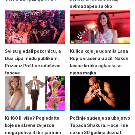
svima zapeo za oko
Svi su gledali pozornicu, a
Kujica koju je udomila Lana
Dua Lipa među publikom:
Rupić vraćena u azil: Nakon
Prizor iz Prištine oduševio
lavine kritika oglasila se
fanove
njena majka
IQ 160 ili više? Pogledajte
Počinje suđenje za ubojstvo
koje se slavne zvijezde
Tupaca Shakura: Hoće li se
mogu pohvaliti briljantnim
nakon 30 godina doznati