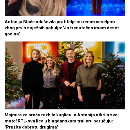
Antonija Blaće oduševila pratitelje iskrenim veseljem
zbog prvih snježnih pahulja: 'Ja trenutačno imam deset
godina'
Mojmira za sreću razbila kuglicu, a Antonija otkrila svoj
moto! RTL-ova lica u blagdanskom traileru poručuju:
'Pružite dobrotu drugima'