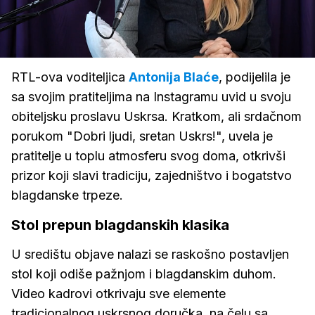
Loaded
:
2.12%
/
Upali
zvuk
RTL-ova voditeljica
Antonija Blaće
, podijelila je
sa svojim pratiteljima na Instagramu uvid u svoju
obiteljsku proslavu Uskrsa. Kratkom, ali srdačnom
porukom "Dobri ljudi, sretan Uskrs!", uvela je
pratitelje u toplu atmosferu svog doma, otkrivši
prizor koji slavi tradiciju, zajedništvo i bogatstvo
blagdanske trpeze.
Stol prepun blagdanskih klasika
U središtu objave nalazi se raskošno postavljen
stol koji odiše pažnjom i blagdanskim duhom.
Video kadrovi otkrivaju sve elemente
tradicionalnog uskrsnog doručka, na čelu sa