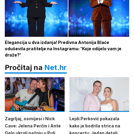
Elegancija u dva izdanja! Predivna Antonija Blaće
oduševila pratitelje na Instagramu: 'Koje odijelo vam je
draže?'
Pročitaj na
Net.hr
Zagrljaj, osmijesi i Nick
Lejdi Perković pokazala
Cave: Jelena Perčin i Ante
kako je bodrila strica na
Gelo ukrali pažnju u Puli
koncertu: Jedan detalj