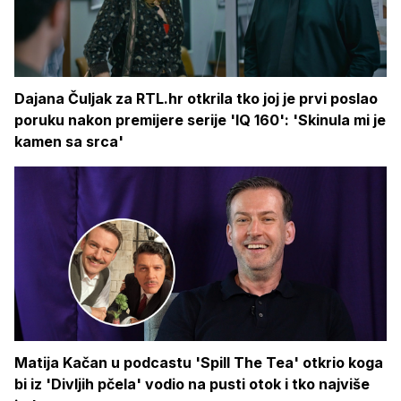
Dajana Čuljak za RTL.hr otkrila tko joj je prvi poslao
poruku nakon premijere serije 'IQ 160': 'Skinula mi je
kamen sa srca'
Matija Kačan u podcastu 'Spill The Tea' otkrio koga
bi iz 'Divljih pčela' vodio na pusti otok i tko najviše