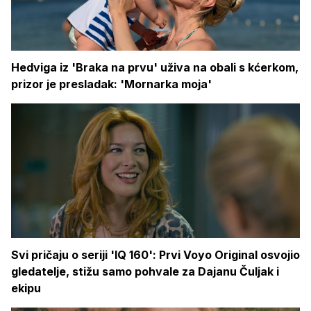
Hedviga iz 'Braka na prvu' uživa na obali s kćerkom,
prizor je presladak: 'Mornarka moja'
Svi pričaju o seriji 'IQ 160': Prvi Voyo Original osvojio
gledatelje, stižu samo pohvale za Dajanu Čuljak i
ekipu