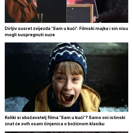
Dirljiv susret zvijezda 'Sam u kući': Filmski majka i sin nisu
mogli suspregnuti suze
Koliki si obožavatelj filma 'Sam u kući'? Samo oni istinski
znat će ovih osam činjenica o božićnom klasiku