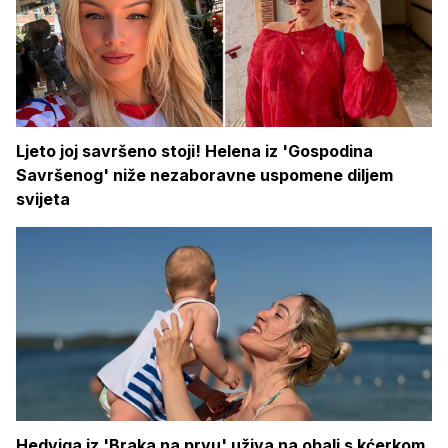
Ljeto joj savršeno stoji! Helena iz 'Gospodina
Savršenog' niže nezaboravne uspomene diljem
svijeta
Hedviga iz 'Braka na prvu' uživa na obali s kćerkom,