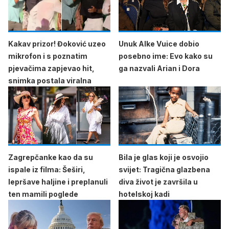
Kakav prizor! Đoković uzeo
Unuk Alke Vuice dobio
mikrofon i s poznatim
posebno ime: Evo kako su
pjevačima zapjevao hit,
ga nazvali Arian i Dora
snimka postala viralna
Zagrepčanke kao da su
Bila je glas koji je osvojio
ispale iz filma: Šeširi,
svijet: Tragična glazbena
lepršave haljine i preplanuli
diva život je završila u
ten mamili poglede
hotelskoj kadi