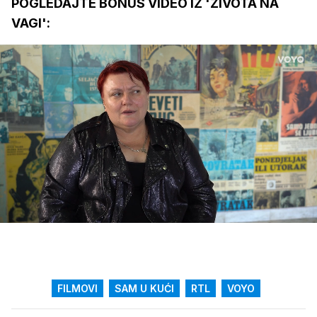
POGLEDAJTE BONUS VIDEO IZ 'ŽIVOTA NA
VAGI':
Loaded
:
21.38%
/
Upali
zvuk
FILMOVI
SAM U KUĆI
RTL
VOYO