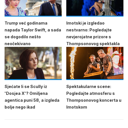
Trump već godinama
Imotski je izgledao
napada Taylor Swift, a sada
nestvarno: Pogledajte
se dogodilo nešto
nevjerojatne prizore s
neočekivano
Thompsonovog spektakla
Sjećate li se Scully iz
Spektakularne scene:
'Dosjea X'? Omiljena
Pogledajte atmosferu s
agentica puni 58, a izgleda
Thompsonovog koncerta u
bolje nego ikad
Imotskom