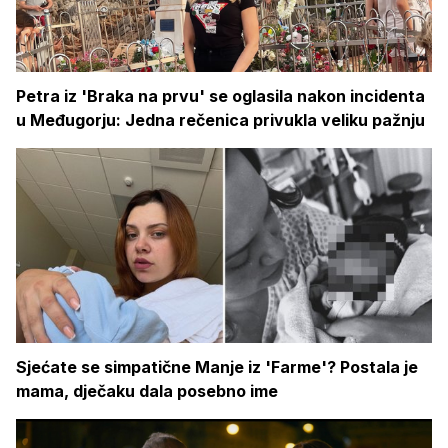
Petra iz 'Braka na prvu' se oglasila nakon incidenta
u Međugorju: Jedna rečenica privukla veliku pažnju
Sjećate se simpatične Manje iz 'Farme'? Postala je
mama, dječaku dala posebno ime