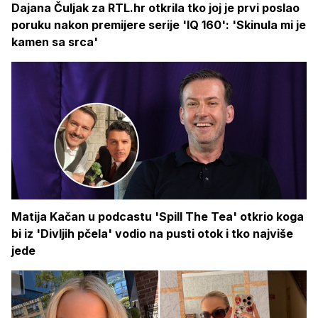
Dajana Čuljak za RTL.hr otkrila tko joj je prvi poslao
poruku nakon premijere serije 'IQ 160': 'Skinula mi je
kamen sa srca'
Matija Kačan u podcastu 'Spill The Tea' otkrio koga
bi iz 'Divljih pčela' vodio na pusti otok i tko najviše
jede