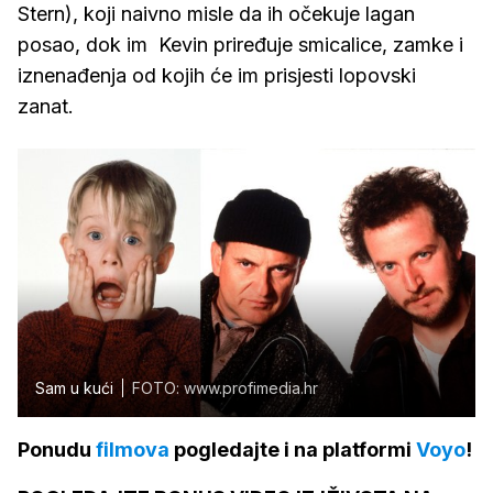
Stern), koji naivno misle da ih očekuje lagan
posao, dok im Kevin priređuje smicalice, zamke i
iznenađenja od kojih će im prisjesti lopovski
zanat.
Sam u kući
FOTO: www.profimedia.hr
Ponudu
filmova
pogledajte i na platformi
Voyo
!