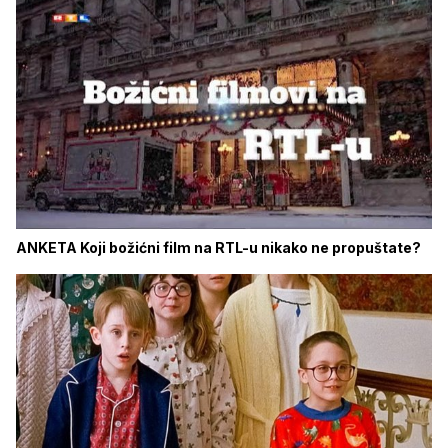
ANKETA Koji božićni film na RTL-u nikako ne propuštate?