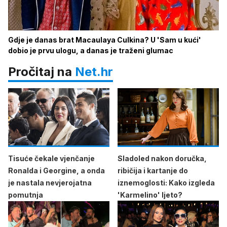
Gdje je danas brat Macaulaya Culkina? U 'Sam u kući'
dobio je prvu ulogu, a danas je traženi glumac
Pročitaj na
Net.hr
Tisuće čekale vjenčanje
Sladoled nakon doručka,
Ronalda i Georgine, a onda
ribičija i kartanje do
je nastala nevjerojatna
iznemoglosti: Kako izgleda
pomutnja
'Karmelino' ljeto?