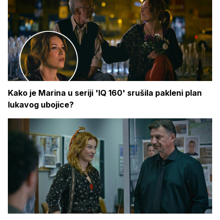
Kako je Marina u seriji 'IQ 160' srušila pakleni plan
lukavog ubojice?