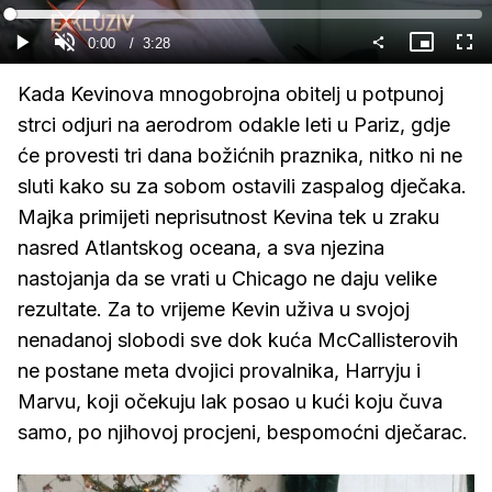
Gledaj
Loaded
:
19.13%
Current
0:00
/
Duration
3:28
Gledaj
Upali
Slika
Cijel
zvuk
u
zasl
slici
Time
Kada Kevinova mnogobrojna obitelj u potpunoj
strci odjuri na aerodrom odakle leti u Pariz, gdje
će provesti tri dana božićnih praznika, nitko ni ne
sluti kako su za sobom ostavili zaspalog dječaka.
Majka primijeti neprisutnost Kevina tek u zraku
nasred Atlantskog oceana, a sva njezina
nastojanja da se vrati u Chicago ne daju velike
rezultate. Za to vrijeme Kevin uživa u svojoj
nenadanoj slobodi sve dok kuća McCallisterovih
ne postane meta dvojici provalnika, Harryju i
Marvu, koji očekuju lak posao u kući koju čuva
samo, po njihovoj procjeni, bespomoćni dječarac.