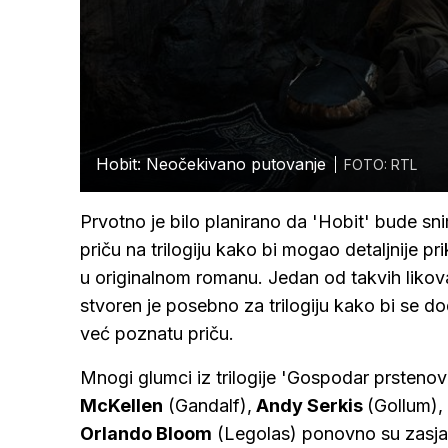
Hobit: Neočekivano putovanje
FOTO: RTL
Prvotno je bilo planirano da 'Hobit' bude sni
priču na trilogiju kako bi mogao detaljnije prik
u originalnom romanu. Jedan od takvih likova 
stvoren je posebno za trilogiju kako bi se dod
već poznatu priču.
Mnogi glumci iz trilogije 'Gospodar prstenova'
McKellen
(Gandalf),
Andy Serkis
(Gollum),
Orlando Bloom
(Legolas) ponovno su zasjali