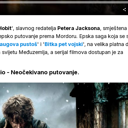
Hobit
', slavnog redatelja
Petera Jacksona
, smještena
epsko putovanje prema Mordoru. Epska saga koja se s
augova pustoš
' i '
Bitka pet vojski
', na velika platna 
vijetu Međuzemlja, a serijal filmova dostupan je za
 dio - Neočekivano putovanje.