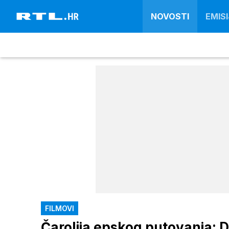
NOVOSTI
EMISI
FILMOVI
Čarolija epskog putovanja: D