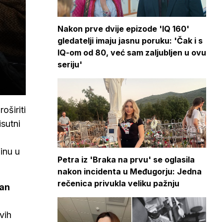
Nakon prve dvije epizode 'IQ 160'
gledatelji imaju jasnu poruku: 'Čak i s
IQ-om od 80, već sam zaljubljen u ovu
seriju'
oširiti
isutni
inu u
Petra iz 'Braka na prvu' se oglasila
nakon incidenta u Međugorju: Jedna
rečenica privukla veliku pažnju
an
vih