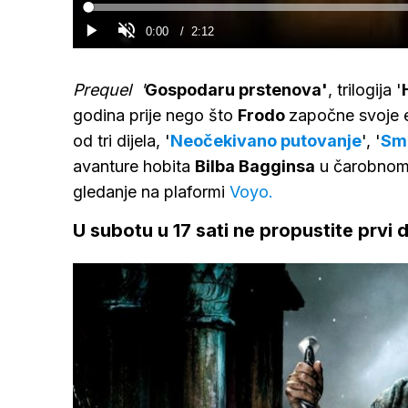
Loaded
:
0%
Current
0:00
/
Duration
2:12
Gledaj
Upali
zvuk
Time
Prequel '
Gospodaru prstenova'
, trilogija '
godina prije nego što
Frodo
započne svoje 
od tri dijela, '
Neočekivano putovanje
', '
Sm
avanture hobita
Bilba Bagginsa
u čarobnom s
gledanje na plaformi
Voyo.
U subotu u 17 sati ne propustite prvi