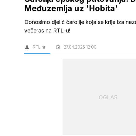
Međuzemlja uz 'Hobita'
Donosimo djelić čarolije koja se krije iza nez
večeras na RTL-u!
RTL.hr
27.04.2025 12:00
OGLAS