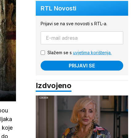
RTL Novosti
Prijavi se na sve novosti s RTL-a.
Slažem se s
uvjetima korištenja.
PRIJAVI SE
Izdvojeno
lbou
ljaka
, koje
a do