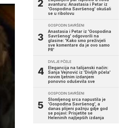
avanturu: Anastasia i Petar iz
'Gospodina Savršenog' okušali
se u ribolovu
GOSPODIN SAVRŠENI
Anastasia i Petar iz 'Gospodina
Savršenog' odgovorili na
glasine: 'Kako smo preživjeli
sve komentare da je ovo samo
PR'
DIVLJE PČELE
Elegancija na talijanski način:
Sanja Vejnović iz 'Divljih pčela'
novim ljetnim izdanjem
ponovno oduševila sve
GOSPODIN SAVRŠENI
Slomljenog srca napustila je
'Gospodina Savršenog', a
danas plijeni pažnju gdje god
se pojavi: Prisjetite se
Heleninih najljepših izdanja