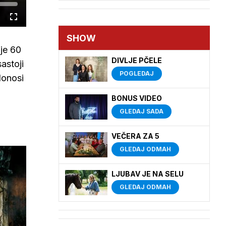
Cijeli
zaslon
SHOW
 je 60
DIVLJE PČELE
astoji
POGLEDAJ
donosi
BONUS VIDEO
GLEDAJ SADA
VEČERA ZA 5
GLEDAJ ODMAH
LJUBAV JE NA SELU
GLEDAJ ODMAH