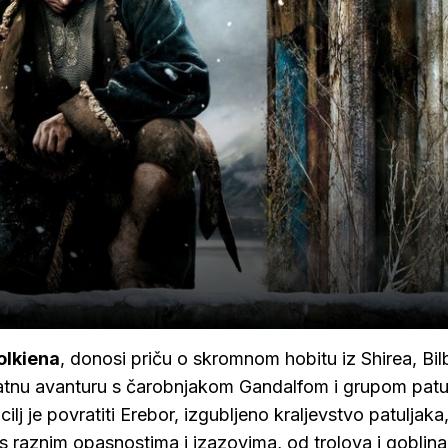
Tolkiena
, donosi priču o skromnom hobitu iz Shirea, Bi
jatnu avanturu s čarobnjakom Gandalfom i grupom patu
j je povratiti Erebor, izgubljeno kraljevstvo patuljaka
 raznim opasnostima i izazovima, od trolova i goblin