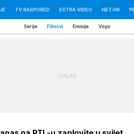
JE
TV RASPORED
EXTRA VIDEO
NET.HR
P
Serije
Filmovi
Emisije
Voyo
OGLAS
anas na RTL-u zaplovite u svijet