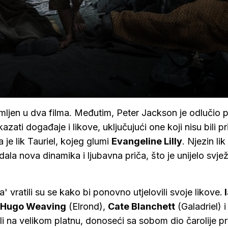
mljen u dva filma. Međutim, Peter Jackson je odlučio pr
azati događaje i likove, uključujući one koji nisu bili pr
je lik Tauriel, kojeg glumi
Evangeline Lilly
. Njezin lik
ala nova dinamika i ljubavna priča, što je unijelo svjež
 vratili su se kako bi ponovno utjelovili svoje likove.
I
Hugo Weaving
(Elrond),
Cate Blanchett
(Galadriel) i
 na velikom platnu, donoseći sa sobom dio čarolije pr