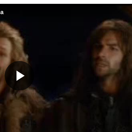
da
Gledaj