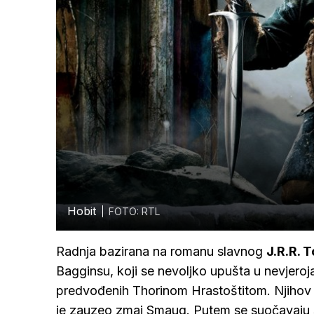
Hobit
FOTO: RTL
Radnja bazirana na romanu slavnog
J.R.R. 
Bagginsu, koji se nevoljko upušta u nevjero
predvođenih Thorinom Hrastoštitom. Njihov cil
je zauzeo zmaj Smaug. Putem se suočavaju s