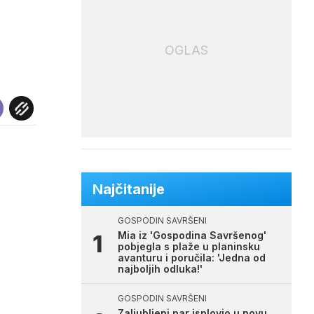
OGLAS
Najčitanije
GOSPODIN SAVRŠENI
Mia iz 'Gospodina Savršenog'
pobjegla s plaže u planinsku
avanturu i poručila: 'Jedna od
najboljih odluka!'
GOSPODIN SAVRŠENI
Zaljubljeni par isplovio u novu