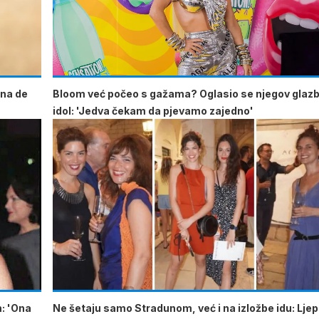
Ana de
Bloom već počeo s gažama? Oglasio se njegov glaz
idol: 'Jedva čekam da pjevamo zajedno'
m: 'Ona
Ne šetaju samo Stradunom, već i na izložbe idu: Lje