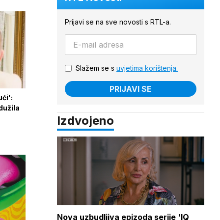
Prijavi se na sve novosti s RTL-a.
Slažem se s
uvjetima korištenja.
PRIJAVI SE
ći':
dužila
Izdvojeno
Nova uzbudljiva epizoda serije 'IQ