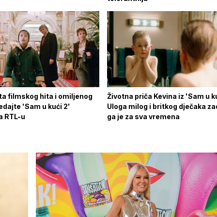
a filmskog hita i omiljenog
Životna priča Kevina iz 'Sam u ku
edajte 'Sam u kući 2'
Uloga milog i britkog dječaka za
a RTL-u
ga je za sva vremena