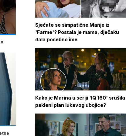
Sjećate se simpatične Manje iz
'Farme'? Postala je mama, dječaku
dala posebno ime
na
Kako je Marina u seriji 'IQ 160' srušila
pakleni plan lukavog ubojice?
metne