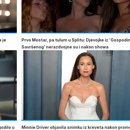
 je
Prvo Mostar, pa tulum u Splitu: Djevojke iz 'Gospodi
Savršenog' nerazdvojne su i nakon showa
godilo u
Minnie Driver objavila snimku iz kreveta nakon pro