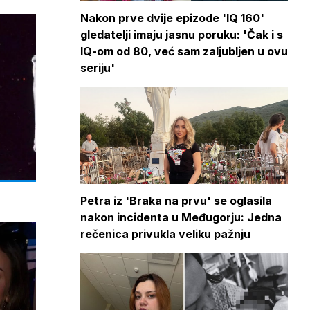
Nakon prve dvije epizode 'IQ 160'
gledatelji imaju jasnu poruku: 'Čak i s
IQ-om od 80, već sam zaljubljen u ovu
seriju'
Petra iz 'Braka na prvu' se oglasila
nakon incidenta u Međugorju: Jedna
rečenica privukla veliku pažnju