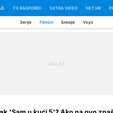
JE
TV RASPORED
EXTRA VIDEO
NET.HR
P
Serije
Filmovi
Emisije
Voyo
OGLAS
ak 'Sam u kući 5'? Ako na ovo zna