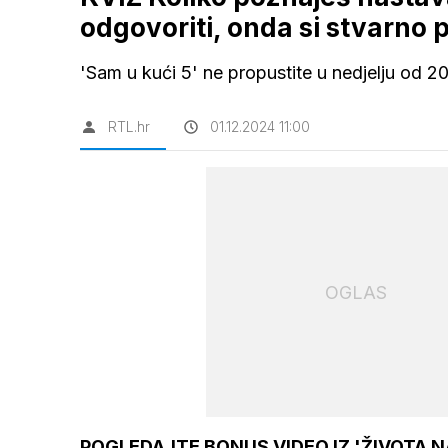
odgovoriti, onda si stvarno 
'Sam u kući 5' ne propustite u nedjelju od 20.
RTL.hr
01.12.2024 11:00
OGLAS
POGLEDAJTE BONUS VIDEO IZ 'ŽIVOTA NA