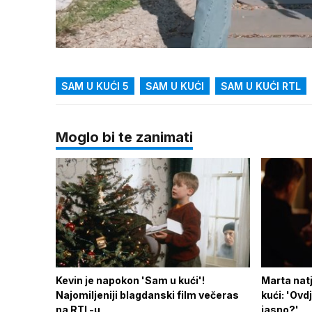
Loaded
:
15.91%
/
Upali
zvuk
SAM U KUĆI 5
SAM U KUĆI
SAM U KUĆI RTL
Moglo bi te zanimati
Kevin je napokon 'Sam u kući'!
Marta natj
Najomiljeniji blagdanski film večeras
kući: 'Ovdj
na RTL-u
jasno?'