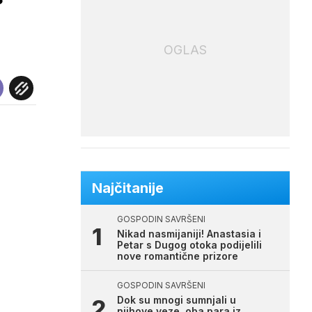
OGLAS
Najčitanije
GOSPODIN SAVRŠENI
Nikad nasmijaniji! Anastasia i
Petar s Dugog otoka podijelili
nove romantične prizore
GOSPODIN SAVRŠENI
Dok su mnogi sumnjali u
njihove veze, oba para iz