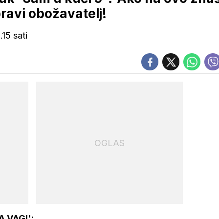
pravi obožavatelj!
15 sati
OGLAS
 VAGI':