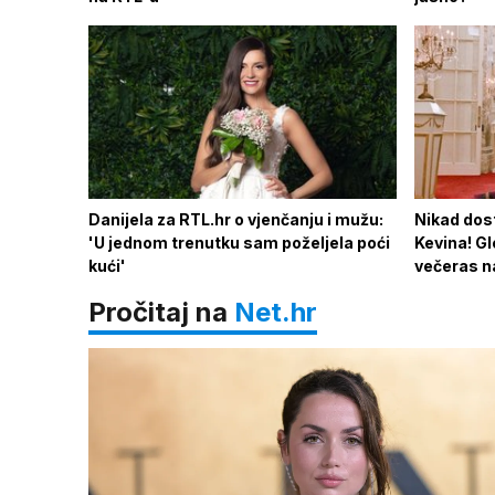
Danijela za RTL.hr o vjenčanju i mužu:
Nikad dost
'U jednom trenutku sam poželjela poći
Kevina! Gl
kući'
večeras n
Pročitaj na
Net.hr