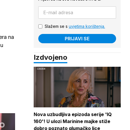
Slažem se s
uvjetima korištenja.
era na
PRIJAVI SE
 u
Izdvojeno
Nova uzbudljiva epizoda serije 'IQ
160'! U ulozi Marinine majke stiže
dobro poznato glumačko lice