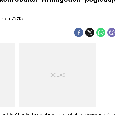
L-u u 22:15
OGLAS
shuttle Atlantis te se obrušila na okolicu sjevernog Atla