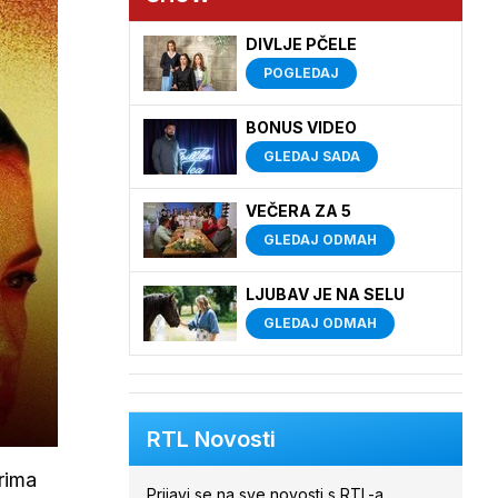
DIVLJE PČELE
POGLEDAJ
BONUS VIDEO
GLEDAJ SADA
VEČERA ZA 5
GLEDAJ ODMAH
LJUBAV JE NA SELU
GLEDAJ ODMAH
RTL Novosti
rima
Prijavi se na sve novosti s RTL-a.