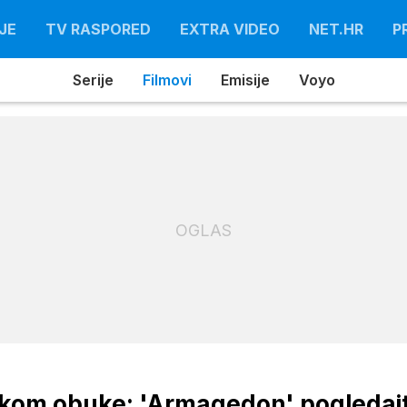
JE
TV RASPORED
EXTRA VIDEO
NET.HR
P
Serije
Filmovi
Emisije
Voyo
OGLAS
jekom obuke: 'Armagedon' pogledaj