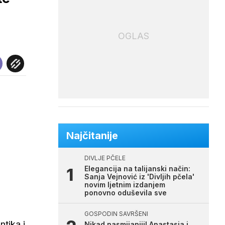
OGLAS
Najčitanije
DIVLJE PČELE
Elegancija na talijanski način:
Sanja Vejnović iz 'Divljih pčela'
novim ljetnim izdanjem
ponovno oduševila sve
GOSPODIN SAVRŠENI
ntika i
Nikad nasmijaniji! Anastasia i