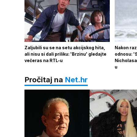
Zaljubili su se na setu akcijskog hita,
Nakon raz
ali nisu si dali priliku: 'Brzinu' gledajte
odnosu: '
večeras na RTL-u
Nicholasa
u
Pročitaj na
Net.hr