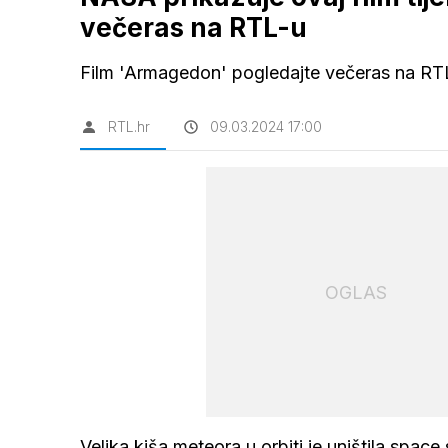
večeras na RTL-u
Film 'Armagedon' pogledajte večeras na RT
RTL.hr
09.03.2024 17:00
OGLAS
Velika kiša meteora u orbiti je uništila space 