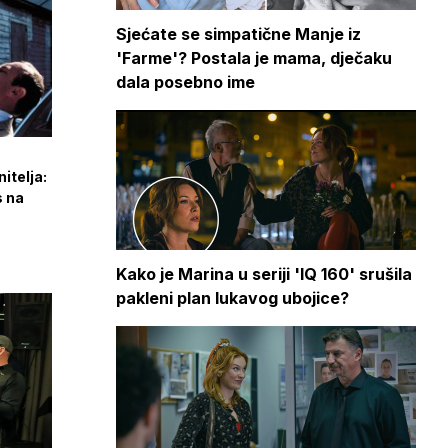
Sjećate se simpatične Manje iz
'Farme'? Postala je mama, dječaku
dala posebno ime
itelja:
s na
Kako je Marina u seriji 'IQ 160' srušila
pakleni plan lukavog ubojice?