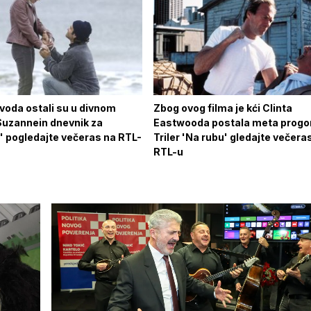
voda ostali su u divnom
Zbog ovog filma je kći Clinta
Suzannein dnevnik za
Eastwooda postala meta progon
' pogledajte večeras na RTL-
Triler 'Na rubu' gledajte večera
RTL-u