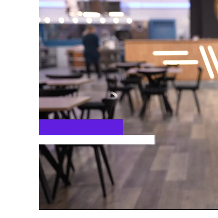
Loaded
:
29.42%
/
Upali
zvuk