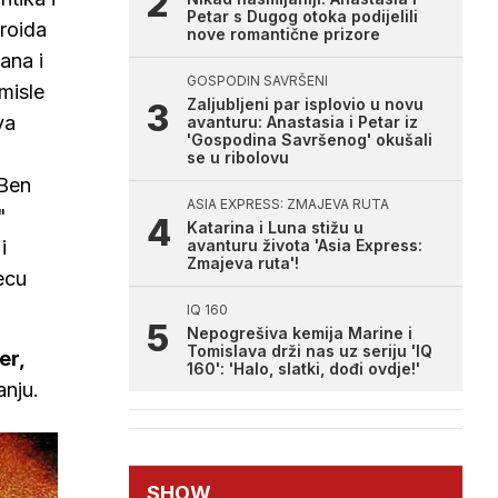
Petar s Dugog otoka podijelili
roida
nove romantične prizore
dana i
GOSPODIN SAVRŠENI
misle
Zaljubljeni par isplovio u novu
va
avanturu: Anastasia i Petar iz
'Gospodina Savršenog' okušali
se u ribolovu
(Ben
ASIA EXPRESS: ZMAJEVA RUTA
"
Katarina i Luna stižu u
i
avanturu života 'Asia Express:
Zmajeva ruta'!
ecu
IQ 160
Nepogrešiva kemija Marine i
Tomislava drži nas uz seriju 'IQ
er,
160': 'Halo, slatki, dođi ovdje!'
anju.
SHOW