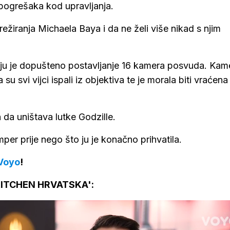
 pogrešaka kod upravljanja.
 režiranja Michaela Baya i da ne želi više nikad s njim
yju je dopušteno postavljanje 16 kamera posvuda. Kam
su svi vijci ispali iz objektiva te je morala biti vraćena
da uništava lutke Godzille.
per prije nego što ju je konačno prihvatila.
Voyo
!
KITCHEN HRVATSKA':