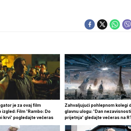
gator je za ovaj film
Zahvaljujući pohlepnom kolegi d
 izgled: Film 'Rambo: Do
glavnu ulogu: 'Dan nezavisnost
i krvi' pogledajte večeras
prijetnja' gledajte večeras na R