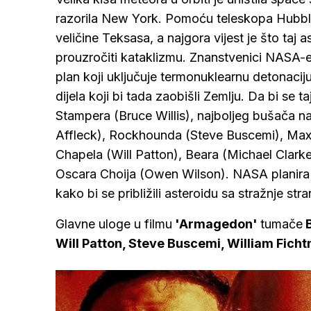
razorila New York. Pomoću teleskopa Hubble
veličine Teksasa, a najgora vijest je što taj a
prouzročiti kataklizmu. Znanstvenici NASA-
plan koji uključuje termonuklearnu detonaciju
dijela koji bi tada zaobišli Zemlju. Da bi se 
Stampera (Bruce Willis), najboljeg bušača naf
Affleck), Rockhounda (Steve Buscemi), Max
Chapela (Will Patton), Beara (Michael Clarke
Oscara Choija (Owen Wilson). NASA planira la
kako bi se približili asteroidu sa stražnje stra
Glavne uloge u filmu
'Armagedon'
tumače
B
Will Patton, Steve Buscemi, William Fich