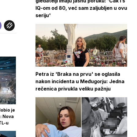
gledatelji imaju jasnu poruku: 'Čak i s
IQ-om od 80, već sam zaljubljen u ovu
seriju'
Petra iz 'Braka na prvu' se oglasila
nakon incidenta u Međugorju: Jedna
rečenica privukla veliku pažnju
obio je
i: Nova
TL-u