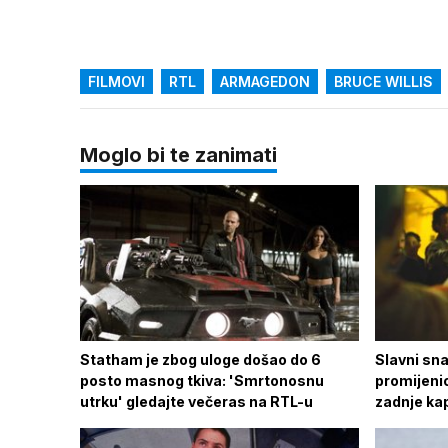
FILMOVI
RTL
ARMAGEDON
BRUCE WILLIS
Moglo bi te zanimati
Statham je zbog uloge došao do 6
Slavni sna
posto masnog tkiva: 'Smrtonosnu
promijenio
utrku' gledajte večeras na RTL-u
zadnje kap