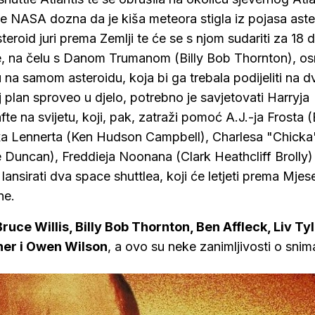
 NASA dozna da je kiša meteora stigla iz pojasa aste
steroid juri prema Zemlji te će se s njom sudariti za 18 
e, na čelu s Danom Trumanom (Billy Bob Thornton), os
 na samom asteroidu, koja bi ga trebala podijeliti na d
taj plan sproveo u djelo, potrebno je savjetovati Harryja
te na svijetu, koji, pak, zatraži pomoć A.J.-ja Frosta 
a Lennerta (Ken Hudson Campbell), Charlesa "Chicka
 Duncan), Freddieja Noonana (Clark Heathcliff Brolly) 
nsirati dva space shuttlea, koji će letjeti prema Mjes
ne.
ruce Willis, Billy Bob Thornton, Ben Affleck, Liv Tyl
tner i Owen Wilson
, a ovo su neke zanimljivosti o snim