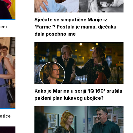
Sjećate se simpatične Manje iz
'Farme'? Postala je mama, dječaku
beni
dala posebno ime
Kako je Marina u seriji 'IQ 160' srušila
pakleni plan lukavog ubojice?
potice