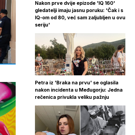
Nakon prve dvije epizode 'IQ 160'
gledatelji imaju jasnu poruku: 'Čak i s
IQ-om od 80, već sam zaljubljen u ovu
seriju'
Petra iz 'Braka na prvu' se oglasila
nakon incidenta u Međugorju: Jedna
rečenica privukla veliku pažnju