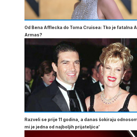
Od Bena Afflecka do Toma Cruisea: Tko je fatalna 
Armas?
Razveli se prije 11 godina, a danas šokiraju odnoso
mi je jedna od najboljih prijateljica'