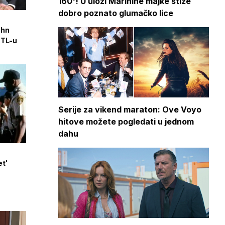
160'! U ulozi Marinine majke stiže
dobro poznato glumačko lice
ohn
RTL-u
Serije za vikend maraton: Ove Voyo
hitove možete pogledati u jednom
dahu
et'