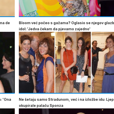
Ana de
Bloom već počeo s gažama? Oglasio se njegov glaz
idol: 'Jedva čekam da pjevamo zajedno'
m: 'Ona
Ne šetaju samo Stradunom, već i na izložbe idu: Lje
okupirale palaču Sponza