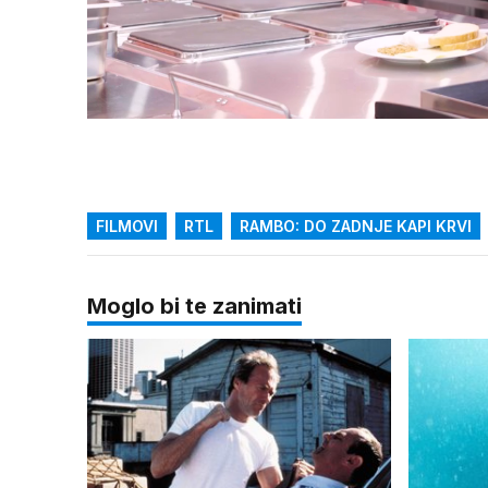
Loaded
:
25.16%
/
Upali
zvuk
FILMOVI
RTL
RAMBO: DO ZADNJE KAPI KRVI
Moglo bi te zanimati