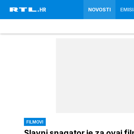
NOVOSTI
EMISI
FILMOVI
Slavni snagator je za ovaj fi