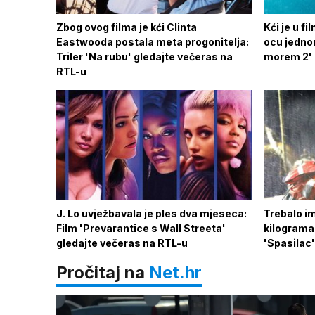
Zbog ovog filma je kći Clinta
Kći je u f
Eastwooda postala meta progonitelja:
ocu jedno
Triler 'Na rubu' gledajte večeras na
morem 2' 
RTL-u
J. Lo uvježbavala je ples dva mjeseca:
Trebalo im
Film 'Prevarantice s Wall Streeta'
kilograma 
gledajte večeras na RTL-u
'Spasilac'
Pročitaj na
Net.hr