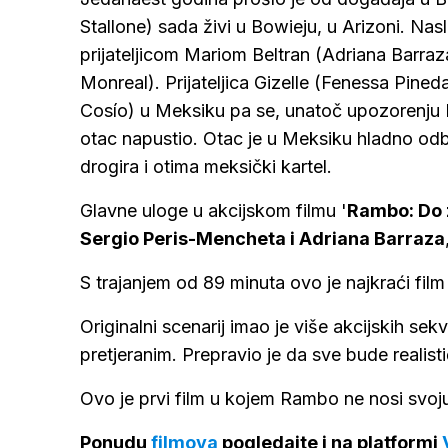
Stallone) sada živi u Bowieju, u Arizoni. Nas
prijateljicom Mariom Beltran (Adriana Barra
Monreal). Prijateljica Gizelle (Fenessa Pine
Cosío) u Meksiku pa se, unatoč upozorenju Ra
otac napustio. Otac je u Meksiku hladno odbi
drogira i otima meksički kartel.
Glavne uloge u akcijskom filmu '
Rambo: Do 
Sergio Peris-Mencheta i Adriana Barraza
S trajanjem od 89 minuta ovo je najkraći film
Originalni scenarij imao je više akcijskih sekv
pretjeranim. Prepravio je da sve bude realisti
Ovo je prvi film u kojem Rambo ne nosi svoj
Ponudu
filmova
pogledajte i na platformi