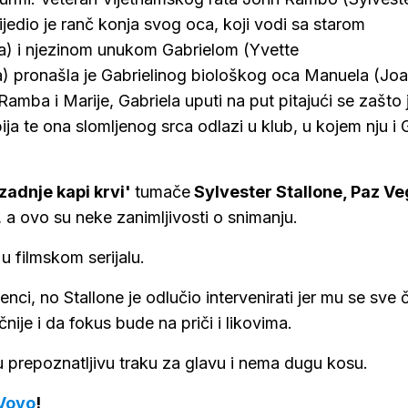
lijedio je ranč konja svog oca, koji vodi sa starom
za) i njezinom unukom Gabrielom (Yvette
da) pronašla je Gabrielinog biološkog oca Manuela (Jo
mba i Marije, Gabriela uputi na put pitajući se zašto j
ja te ona slomljenog srca odlazi u klub, u kojem nju i 
zadnje kapi krvi'
tumače
Sylvester Stallone, Paz Ve
, a ovo su neke zanimljivosti o snimanju.
 u filmskom serijalu.
enci, no Stallone je odlučio intervenirati jer mu se sve č
čnije i da fokus bude na priči i likovima.
u prepoznatljivu traku za glavu i nema dugu kosu.
Voyo
!