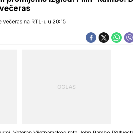
 večeras
e večeras na RTL-u u 20:15
OGLAS
urmi. Veteran Vijetnamskog rata John Rambo (Sylvest