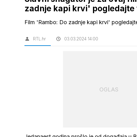
zadnje kapi krvi' pogledajte
Film 'Rambo: Do zadnje kapi krvi' pogledajt
RTL.hr
03.03.2024 14:00
OGLAS
Jedanaest godina prošlo je od događaja u B