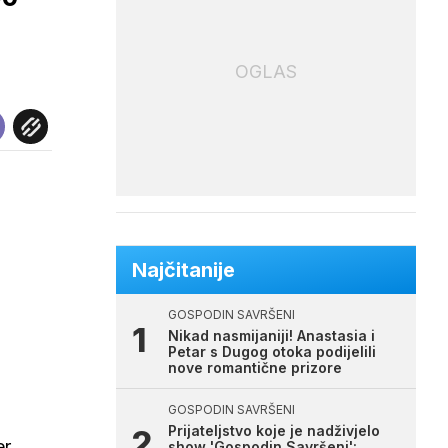
OGLAS
Najčitanije
GOSPODIN SAVRŠENI
Nikad nasmijaniji! Anastasia i
Petar s Dugog otoka podijelili
nove romantične prizore
GOSPODIN SAVRŠENI
Prijateljstvo koje je nadživjelo
er
show 'Gospodin Savršeni':