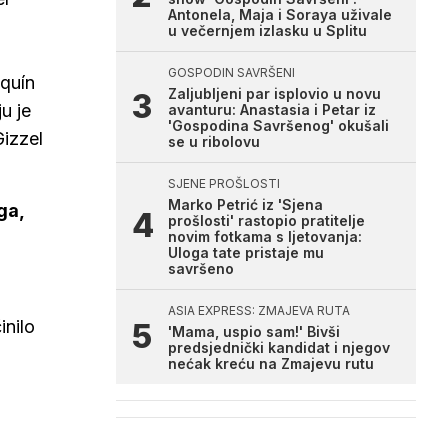
Antonela, Maja i Soraya uživale
u večernjem izlasku u Splitu
GOSPODIN SAVRŠENI
aquín
Zaljubljeni par isplovio u novu
u je
avanturu: Anastasia i Petar iz
'Gospodina Savršenog' okušali
Gizzel
se u ribolovu
SJENE PROŠLOSTI
Marko Petrić iz 'Sjena
ga,
prošlosti' rastopio pratitelje
novim fotkama s ljetovanja:
Uloga tate pristaje mu
savršeno
ASIA EXPRESS: ZMAJEVA RUTA
inilo
'Mama, uspio sam!' Bivši
predsjednički kandidat i njegov
nećak kreću na Zmajevu rutu