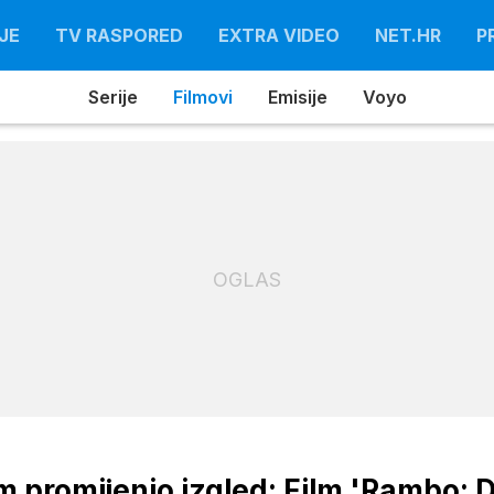
JE
TV RASPORED
EXTRA VIDEO
NET.HR
P
Serije
Filmovi
Emisije
Voyo
OGLAS
lm promijenio izgled: Film 'Rambo: 