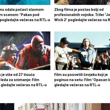
ilmu odala počast slavnom
Zbog filma je postao bolji od
m scenom: 'Pakao pod
profesionalnih vojnika: Triler 'J
pogledajte večeras na RTL-u
Wick 2' pogledajte večeras na 
 je više od 27 tisuća
Film su posvetili čovjeku koji je
leda za snimanje: Film
poginuo na setu: Film 'Opasan l
 gledajte večeras na RTL-u
gledajte večeras na RTL-u