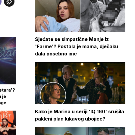
Sjećate se simpatične Manje iz
'Farme'? Postala je mama, dječaku
dala posebno ime
rstara'?
 je
oge
Kako je Marina u seriji 'IQ 160' srušila
pakleni plan lukavog ubojice?