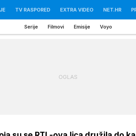
JE
TV RASPORED
EXTRA VIDEO
NET.HR
P
Serije
Filmovi
Emisije
Voyo
OGLAS
a su se RTL-ova lica družila do k