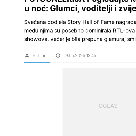
u noć: Glumci, voditelji i z
Svečana dodjela Story Hall of Fame nagrada
među njima su posebno dominirala RTL-ova li
showova, večer je bila prepuna glamura, smij
RTL.hr
19.05.2026 13:45
OGLAS