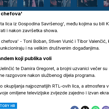
 chefova'
ta lica iz Gospodina Savršenog', među kojima su bili K
prati i nakon završetka showa.
e chefova' - Toni Boban, Stiven Vunić i Tibor Valenčić, 
funkcioniraju i na velikim društvenim događanjima.
andem koji publika voli
Jelinčić te Damira Gregoret, a brojni uzvanici večer su
uštene razgovore nakon službenog dijela programa.
o okupljanja najpoznatijih RTL-ovih lica, a atmosfera v
svoje omiljene televizijske zvijezde zajedno i izvan ekra
TORY HR