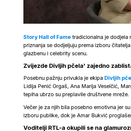
Loaded
:
8.83%
/
Upali
zvuk
Story Hall of Fame
tradicionalna je dodjela 
priznanja se dodjeljuju prema izboru čitatelja
glazbenu i celebrity scenu.
Zvijezde Divljih pčela' zajedno zablist
Posebnu pažnju privukla je ekipa
Divljih pče
Lidija Penić Grgaš, Ana Marija Veselčić, Marg
tepiha ubrzo su preplavile društvene mreže.
Večer je za njih bila posebno emotivna jer su
izboru publike, dok je Amar Bukvić proglaše
Voditelji RTL-a okupili se na glamuroz