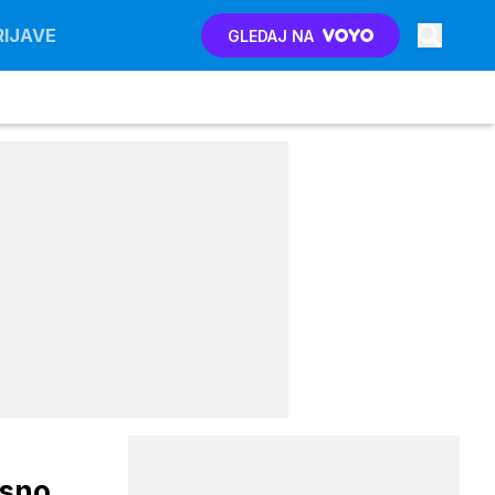
RIJAVE
GLEDAJ NA
asno