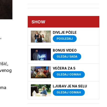
SHOW
DIVLJE PČELE
,
POGLEDAJ
BONUS VIDEO
GLEDAJ SADA
išić,
VEČERA ZA 5
crvenog
GLEDAJ ODMAH
LJUBAV JE NA SELU
rema
GLEDAJ ODMAH