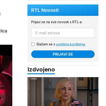
RTL Novosti
u
Prijavi se na sve novosti s RTL-a.
lica
Slažem se s
uvjetima korištenja.
PRIJAVI SE
Izdvojeno