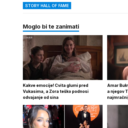
STORY HALL OF FAME
Moglo bi te zanimati
Kakve emocije! Cvita glumi pred
Amar Bukvi
Vukasima, a Zora teško podnosi
a njegov 
odvajanje od sina
najmračni