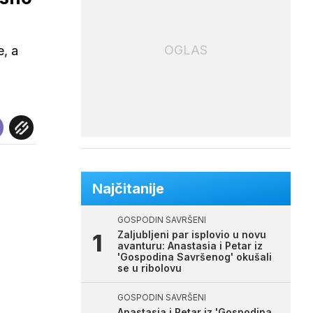
OGLAS
, a
Najčitanije
GOSPODIN SAVRŠENI
Zaljubljeni par isplovio u novu
avanturu: Anastasia i Petar iz
'Gospodina Savršenog' okušali
se u ribolovu
GOSPODIN SAVRŠENI
Anastasia i Petar iz 'Gospodina