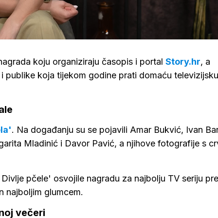
nagrada koju organiziraju časopis i portal
Story.hr
, a
 i publike koja tijekom godine prati domaću televizijsku
ale
la'
. Na događanju su se pojavili Amar Bukvić, Ivan Bar
arita Mladinić i Davor Pavić, a njihove fotografije s 
 Divlje pčele' osvojile nagradu za najbolju TV seriju p
n najboljim glumcem.
noj večeri