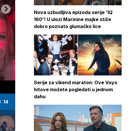
Nova uzbudljiva epizoda serije 'IQ
160'! U ulozi Marinine majke stiže
dobro poznato glumačko lice
Serije za vikend maraton: Ove Voyo
hitove možete pogledati u jednom
dahu
1
/
14