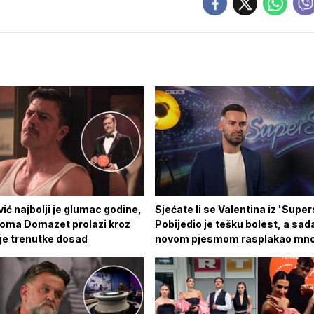
ć najbolji je glumac godine,
Sjećate li se Valentina iz 'Supe
Toma Domazet prolazi kroz
Pobijedio je tešku bolest, a sada
je trenutke dosad
novom pjesmom rasplakao mn