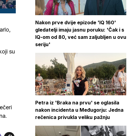
Nakon prve dvije epizode 'IQ 160'
arlo,
gledatelji imaju jasnu poruku: 'Čak i s
IQ-om od 80, već sam zaljubljen u ovu
seriju'
koji su
Petra iz 'Braka na prvu' se oglasila
ečeri
nakon incidenta u Međugorju: Jedna
na.
rečenica privukla veliku pažnju