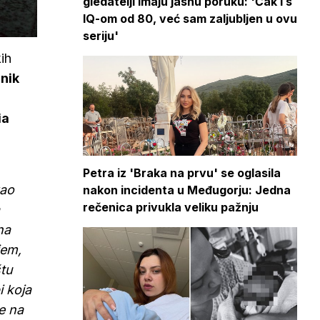
gledatelji imaju jasnu poruku: 'Čak i s
IQ-om od 80, već sam zaljubljen u ovu
seriju'
ih
nik
ia
Petra iz 'Braka na prvu' se oglasila
kao
nakon incidenta u Međugorju: Jedna
rečenica privukla veliku pažnju
na
jem,
štu
i koja
e na