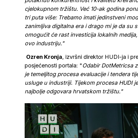
potaknuti konkurentnost i kvalitetu kreiran
cjelokupnom tržištu. Već 10-ak godina pon
tri puta više: Trebamo imati jedinstveni mo
zanimljiva digitalna era i drago mi je da su 
omogućit će rast investicija lokalnih medija,
ovo industriju."
Ozren Kronja
, izvršni direktor HUDI-ja i 
posjećenosti portala: "
Odabir DotMetricsa z
je temeljitog procesa evaluacije i tendera ti
usluge u industriji. Tijekom procesa HUDI je
najbolje odgovara hrvatskom tržištu."