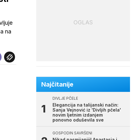
OGLAS
ljuje
pa na
Najčitanije
DIVLJE PČELE
Elegancija na talijanski način:
Sanja Vejnović iz 'Divljih pčela'
novim ljetnim izdanjem
ponovno oduševila sve
GOSPODIN SAVRŠENI
Nikad nasmijaniji! Anastasia i