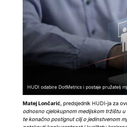
HUDI odabire DotMetrics i postaje pružatelj mj
Matej Lončarić
, predsjednik HUDI-ja za ovu 
odnosno cjelokupnom medijskom tržištu u Hr
te konačno postignut cilj o jedinstvenom mj