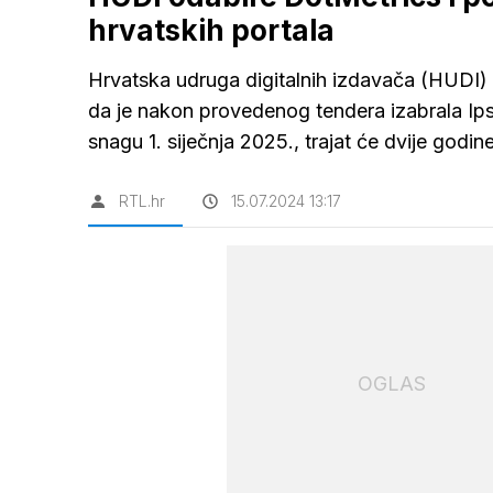
hrvatskih portala
Hrvatska udruga digitalnih izdavača (HUDI) p
da je nakon provedenog tendera izabrala Ip
snagu 1. siječnja 2025., trajat će dvije go
RTL.hr
15.07.2024 13:17
OGLAS