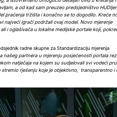
og, a istovremeno omogućiti detaljan uvid u kretanja 
avljam, a od kad sam preuzeo predsjedništvo HUDIje
del praćenja tržišta i konačno se to dogodilo. Kreće n
svi najveći igrači podržali ovaj model. Novo mjerenje
 ali i oglašivača u lokalne medijske portale koji, pokre
predsjednik radne skupne za Standardizaciju mjerenja
a našeg partnera u mjerenju posjećenosti portala rez
jekom natječaja na kojem su sudjelovali svi vodeći pruž
 stremio rješenju koje je objektivno, transparentno i 