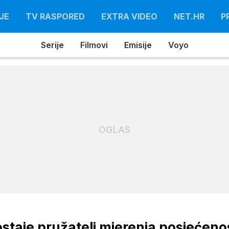
JE
TV RASPORED
EXTRA VIDEO
NET.HR
P
Serije
Filmovi
Emisije
Voyo
OGLAS
staje pružatelj mjerenja posjećeno