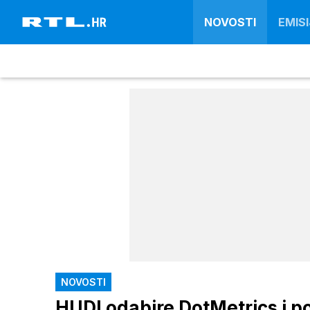
NOVOSTI
EMISI
NOVOSTI
HUDI odabire DotMetrics i po