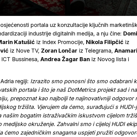
sjećenosti portala uz konzultacije ključnih marketinšk
ardizaciji industrije digitalnih medija, a nju čine:
Domi
arin Katušić
iz Index Promocije,
Nikola Filipčić
iz
ović
iz Nove TV,
Zoran Lončar
iz Telegrama,
Anamar
 ICT Bussinesa,
Andrea Žagar Ban
iz Novog lista i
Adria regiji:
Izrazito smo ponosni što smo odabrani 
atskih portala i što je naš DotMetrics projekt sad i na
iju, prepoznat kao najbolji te najinovativniji odgovor 
dijskog tržišta. Vjerujem da ćemo, surađujući s HUDI-
 a našim bogatim istraživačkim iskustvom cijelom trži
o medijsko okruženje. Zahvalni smo i cijeloj HUDI ekip
da ćemo zajedničkim snagama uspjeti pružiti odgovor