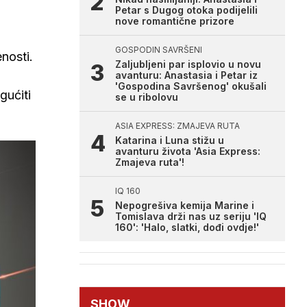
Petar s Dugog otoka podijelili
nove romantične prizore
GOSPODIN SAVRŠENI
nosti.
Zaljubljeni par isplovio u novu
avanturu: Anastasia i Petar iz
'Gospodina Savršenog' okušali
gućiti
se u ribolovu
ASIA EXPRESS: ZMAJEVA RUTA
Katarina i Luna stižu u
avanturu života 'Asia Express:
Zmajeva ruta'!
IQ 160
Nepogrešiva kemija Marine i
Tomislava drži nas uz seriju 'IQ
160': 'Halo, slatki, dođi ovdje!'
SHOW