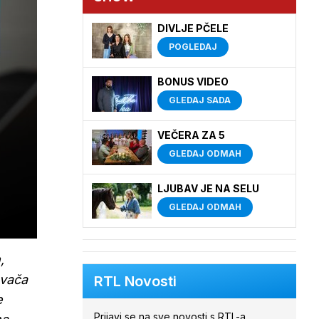
DIVLJE PČELE
POGLEDAJ
BONUS VIDEO
GLEDAJ SADA
VEČERA ZA 5
GLEDAJ ODMAH
LJUBAV JE NA SELU
GLEDAJ ODMAH
,
avača
RTL Novosti
e
Prijavi se na sve novosti s RTL-a.