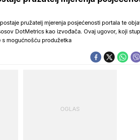
ostaje pružatelj mjerenja posjećenosti portala te objav
sosov DotMetrics kao izvođača. Ovaj ugovor, koji stu
dine s mogućnošću produžetka
OGLAS