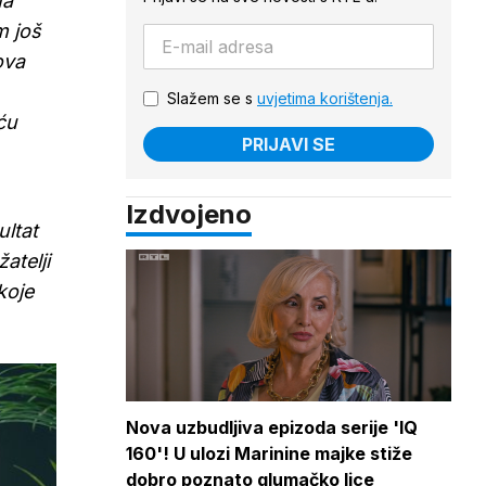
na
m još
ova
Slažem se s
uvjetima korištenja.
ću
PRIJAVI SE
Izdvojeno
ultat
atelji
koje
Nova uzbudljiva epizoda serije 'IQ
160'! U ulozi Marinine majke stiže
dobro poznato glumačko lice