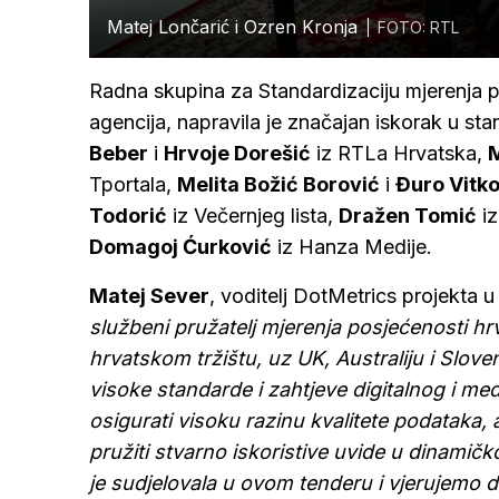
Matej Lončarić i Ozren Kronja
FOTO: RTL
Radna skupina za Standardizaciju mjerenja po
agencija, napravila je značajan iskorak u stand
Beber
i
Hrvoje Dorešić
iz RTLa Hrvatska,
M
Tportala,
Melita Božić Borović
i
Đuro Vitk
Todorić
iz Večernjeg lista,
Dražen Tomić
iz
Domagoj Ćurković
iz Hanza Medije.
Matej Sever
, voditelj DotMetrics projekta u 
službeni pružatelj mjerenja posjećenosti hrv
hrvatskom tržištu, uz UK, Australiju i Sloven
visoke standarde i zahtjeve digitalnog i me
osigurati visoku razinu kvalitete podataka,
pružiti stvarno iskoristive uvide u dinamičk
je sudjelovala u ovom tenderu i vjerujemo 