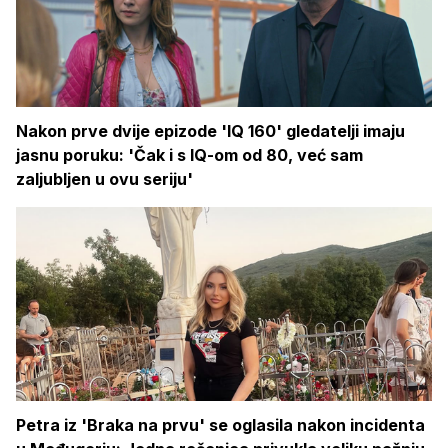
Nakon prve dvije epizode 'IQ 160' gledatelji imaju
jasnu poruku: 'Čak i s IQ-om od 80, već sam
zaljubljen u ovu seriju'
Petra iz 'Braka na prvu' se oglasila nakon incidenta