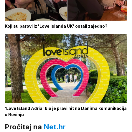
Koji su parovi iz 'Love Islanda UK' ostali zajedno?
'Love Island Adria' bio je pravi hit na Danima komunikacija
u Rovinju
Pročitaj na
Net.hr