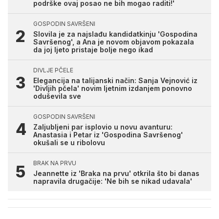
podrške ovaj posao ne bih mogao raditi!'
GOSPODIN SAVRŠENI
Slovila je za najslađu kandidatkinju 'Gospodina
Savršenog', a Ana je novom objavom pokazala
da joj ljeto pristaje bolje nego ikad
DIVLJE PČELE
Elegancija na talijanski način: Sanja Vejnović iz
'Divljih pčela' novim ljetnim izdanjem ponovno
oduševila sve
GOSPODIN SAVRŠENI
Zaljubljeni par isplovio u novu avanturu:
Anastasia i Petar iz 'Gospodina Savršenog'
okušali se u ribolovu
BRAK NA PRVU
Jeannette iz 'Braka na prvu' otkrila što bi danas
napravila drugačije: 'Ne bih se nikad udavala'