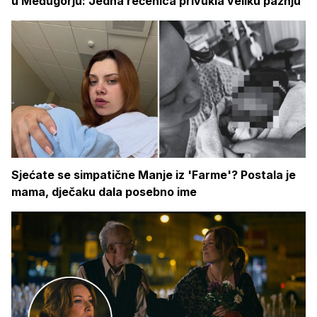
u Međugorju: Jedna rečenica privukla veliku pažnju
Sjećate se simpatične Manje iz 'Farme'? Postala je
mama, dječaku dala posebno ime