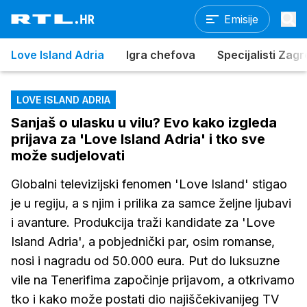
Emisije
Love Island Adria
Igra chefova
Specijalisti Zag
LOVE ISLAND ADRIA
Sanjaš o ulasku u vilu? Evo kako izgleda
prijava za 'Love Island Adria' i tko sve
može sudjelovati
Globalni televizijski fenomen 'Love Island' stigao
je u regiju, a s njim i prilika za samce željne ljubavi
i avanture. Produkcija traži kandidate za 'Love
Island Adria', a pobjednički par, osim romanse,
nosi i nagradu od 50.000 eura. Put do luksuzne
vile na Tenerifima započinje prijavom, a otkrivamo
tko i kako može postati dio najiščekivanijeg TV