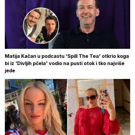
Matija Kačan u podcastu 'Spill The Tea' otkrio koga
bi iz 'Divljih pčela' vodio na pusti otok i tko najviše
jede