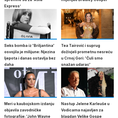
Express’
Seks bomba iz 'Briljantina'
Tea Tairović i suprug
osvojila je milijune: Njezina
doživjeli prometnu nesreću
ljepota i danas ostavlja bez
u Crnoj Gori: 'Čuli smo
daha
snažan udarac'
Meri u kaubojskom izdanju
Nastup Jelene Karleuše u
objavila zavodničke
Vodicama najavljen za
fotografije: 'John Wayne
blagdan Velike Gospe