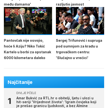
među damama'
razljutio javnost
Pantovčak nije osvojio,
Sergej Trifunović i supruga
hoće li Aziju? Niko Tokić
pod sumnjom za krađu u
Kartelo u borbi za opstanak
trgovačkom centru:
6000 kilometara daleko
'Slučajno u vrećici'
Najčitanije
DIVLJE PČELE
Amar Bukvić za RTL.hr o obitelji, ljetu i ulozi u
hit-seriji 'Vrijednost života': 'Igram čovjeka koji
je prešao granicu ljudskosti, a bez Almine