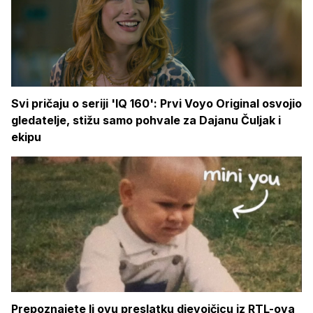
Svi pričaju o seriji 'IQ 160': Prvi Voyo Original osvojio
gledatelje, stižu samo pohvale za Dajanu Čuljak i
ekipu
Prepoznajete li ovu preslatku djevojčicu iz RTL-ova