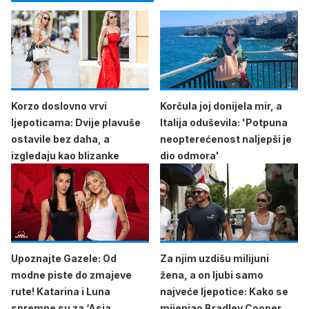
Korzo doslovno vrvi
Korčula joj donijela mir, a
ljepoticama: Dvije plavuše
Italija oduševila: 'Potpuna
ostavile bez daha, a
neopterećenost naljepši je
izgledaju kao blizanke
dio odmora'
Upoznajte Gazele: Od
Za njim uzdišu milijuni
modne piste do zmajeve
žena, a on ljubi samo
rute! Katarina i Luna
najveće ljepotice: Kako se
spremne su za ‘Asia
mijenjao Bradley Cooper