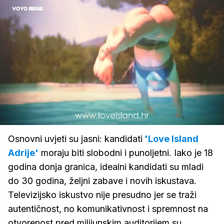
Loaded
:
100.00%
/
Upali
zvuk
Osnovni uvjeti su jasni: kandidati
'Love Island
Adrije'
moraju biti slobodni i punoljetni. Iako je 18
godina donja granica, idealni kandidati su mladi
do 30 godina, željni zabave i novih iskustava.
Televizijsko iskustvo nije presudno jer se traži
autentičnost, no komunikativnost i spremnost na
otvorenost pred milijunskim auditorijem su