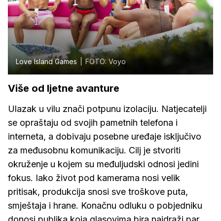
Love Island Games
FOTO: Voyo
Više od ljetne avanture
Ulazak u vilu znači potpunu izolaciju. Natjecatelji
se opraštaju od svojih pametnih telefona i
interneta, a dobivaju posebne uređaje isključivo
za međusobnu komunikaciju. Cilj je stvoriti
okruženje u kojem su međuljudski odnosi jedini
fokus. Iako život pod kamerama nosi velik
pritisak, produkcija snosi sve troškove puta,
smještaja i hrane. Konačnu odluku o pobjedniku
donosi publika koja glasovima bira najdraži par.