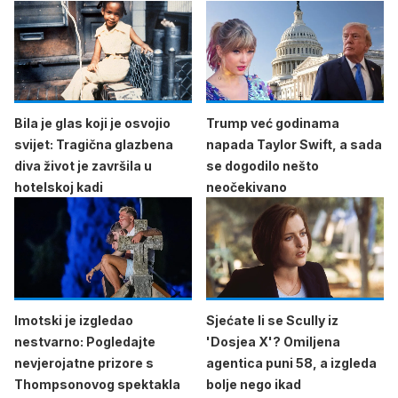
Bila je glas koji je osvojio
Trump već godinama
svijet: Tragična glazbena
napada Taylor Swift, a sada
diva život je završila u
se dogodilo nešto
hotelskoj kadi
neočekivano
Imotski je izgledao
Sjećate li se Scully iz
nestvarno: Pogledajte
'Dosjea X'? Omiljena
nevjerojatne prizore s
agentica puni 58, a izgleda
Thompsonovog spektakla
bolje nego ikad