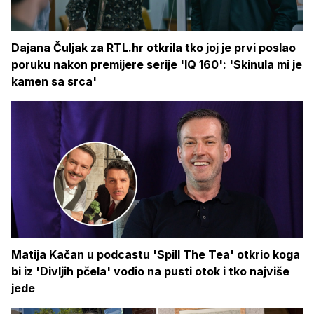
Dajana Čuljak za RTL.hr otkrila tko joj je prvi poslao
poruku nakon premijere serije 'IQ 160': 'Skinula mi je
kamen sa srca'
Matija Kačan u podcastu 'Spill The Tea' otkrio koga
bi iz 'Divljih pčela' vodio na pusti otok i tko najviše
jede