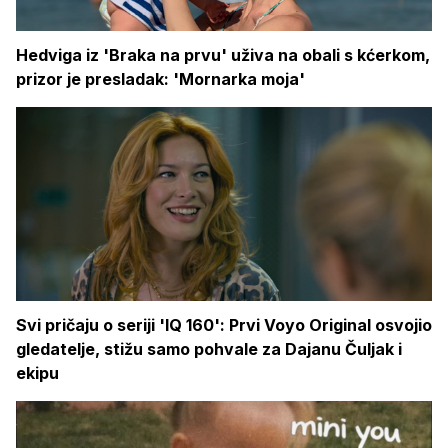
Hedviga iz 'Braka na prvu' uživa na obali s kćerkom,
prizor je presladak: 'Mornarka moja'
Svi pričaju o seriji 'IQ 160': Prvi Voyo Original osvojio
gledatelje, stižu samo pohvale za Dajanu Čuljak i
ekipu