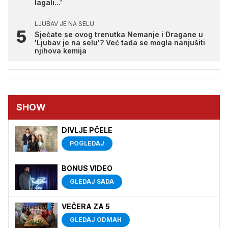
lagali...'
LJUBAV JE NA SELU
Sjećate se ovog trenutka Nemanje i Dragane u
'Ljubav je na selu'? Već tada se mogla nanjušiti
njihova kemija
SHOW
DIVLJE PČELE
POGLEDAJ
BONUS VIDEO
GLEDAJ SADA
VEČERA ZA 5
GLEDAJ ODMAH