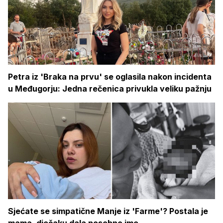
Petra iz 'Braka na prvu' se oglasila nakon incidenta
u Međugorju: Jedna rečenica privukla veliku pažnju
Sjećate se simpatične Manje iz 'Farme'? Postala je