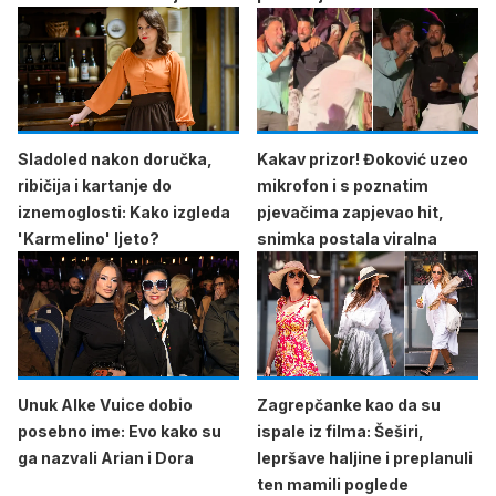
Sladoled nakon doručka,
Kakav prizor! Đoković uzeo
ribičija i kartanje do
mikrofon i s poznatim
iznemoglosti: Kako izgleda
pjevačima zapjevao hit,
'Karmelino' ljeto?
snimka postala viralna
Unuk Alke Vuice dobio
Zagrepčanke kao da su
posebno ime: Evo kako su
ispale iz filma: Šeširi,
ga nazvali Arian i Dora
lepršave haljine i preplanuli
ten mamili poglede