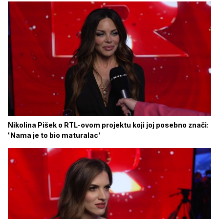
Nikolina Pišek o RTL-ovom projektu koji joj posebno znači:
'Nama je to bio maturalac'