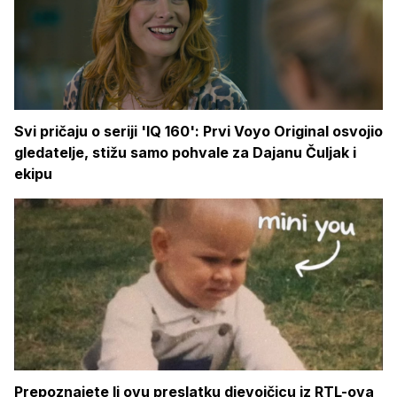
Svi pričaju o seriji 'IQ 160': Prvi Voyo Original osvojio
gledatelje, stižu samo pohvale za Dajanu Čuljak i
ekipu
Prepoznajete li ovu preslatku djevojčicu iz RTL-ova