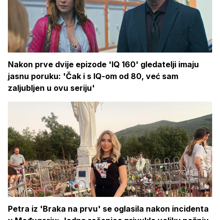
Nakon prve dvije epizode 'IQ 160' gledatelji imaju
jasnu poruku: 'Čak i s IQ-om od 80, već sam
zaljubljen u ovu seriju'
Petra iz 'Braka na prvu' se oglasila nakon incidenta