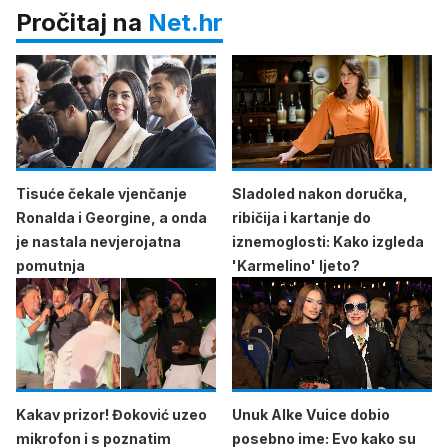
Pročitaj na
Net.hr
Tisuće čekale vjenčanje
Sladoled nakon doručka,
Ronalda i Georgine, a onda
ribičija i kartanje do
je nastala nevjerojatna
iznemoglosti: Kako izgleda
pomutnja
'Karmelino' ljeto?
Kakav prizor! Đoković uzeo
Unuk Alke Vuice dobio
mikrofon i s poznatim
posebno ime: Evo kako su