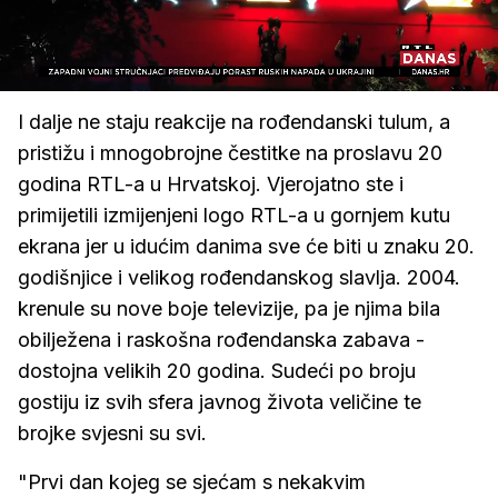
Loaded
:
25.74%
/
Upali
zvuk
I dalje ne staju reakcije na rođendanski tulum, a
pristižu i mnogobrojne čestitke na proslavu 20
godina RTL-a u Hrvatskoj. Vjerojatno ste i
primijetili izmijenjeni logo RTL-a u gornjem kutu
ekrana jer u idućim danima sve će biti u znaku 20.
godišnjice i velikog rođendanskog slavlja. 2004.
krenule su nove boje televizije, pa je njima bila
obilježena i raskošna rođendanska zabava -
dostojna velikih 20 godina. Sudeći po broju
gostiju iz svih sfera javnog života veličine te
brojke svjesni su svi.
"Prvi dan kojeg se sjećam s nekakvim