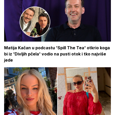
Matija Kačan u podcastu 'Spill The Tea' otkrio koga
bi iz 'Divljih pčela' vodio na pusti otok i tko najviše
jede