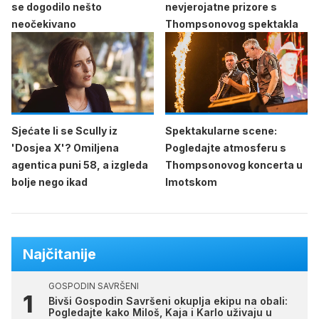
se dogodilo nešto
nevjerojatne prizore s
neočekivano
Thompsonovog spektakla
Sjećate li se Scully iz
Spektakularne scene:
'Dosjea X'? Omiljena
Pogledajte atmosferu s
agentica puni 58, a izgleda
Thompsonovog koncerta u
bolje nego ikad
Imotskom
Najčitanije
GOSPODIN SAVRŠENI
Bivši Gospodin Savršeni okuplja ekipu na obali:
Pogledajte kako Miloš, Kaja i Karlo uživaju u