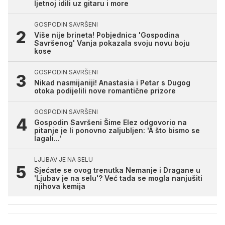
ljetnoj idili uz gitaru i more
GOSPODIN SAVRŠENI
Više nije brineta! Pobjednica 'Gospodina
Savršenog' Vanja pokazala svoju novu boju
kose
GOSPODIN SAVRŠENI
Nikad nasmijaniji! Anastasia i Petar s Dugog
otoka podijelili nove romantične prizore
GOSPODIN SAVRŠENI
Gospodin Savršeni Šime Elez odgovorio na
pitanje je li ponovno zaljubljen: 'A što bismo se
lagali...'
LJUBAV JE NA SELU
Sjećate se ovog trenutka Nemanje i Dragane u
'Ljubav je na selu'? Već tada se mogla nanjušiti
njihova kemija