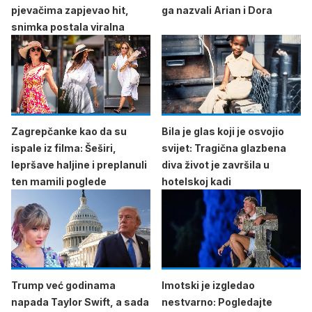
pjevačima zapjevao hit,
ga nazvali Arian i Dora
snimka postala viralna
Zagrepčanke kao da su
Bila je glas koji je osvojio
ispale iz filma: Šeširi,
svijet: Tragična glazbena
lepršave haljine i preplanuli
diva život je završila u
ten mamili poglede
hotelskoj kadi
Trump već godinama
Imotski je izgledao
napada Taylor Swift, a sada
nestvarno: Pogledajte