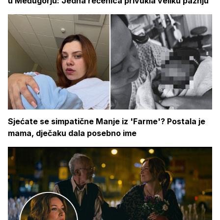
u Međugorju: Jedna rečenica privukla veliku pažnju
Sjećate se simpatične Manje iz 'Farme'? Postala je
mama, dječaku dala posebno ime