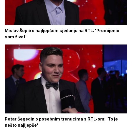
Mislav Šepić o najljepšem sjećanju na RTL: 'Promijenio
sam život'
Petar Šegedin o posebnim trenucima s RTL-om: 'To je
nešto najljepše'