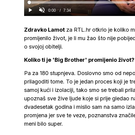
Loaded
:
0%
Current
0:00
/
Duration
7:34
Gledaj
Upali
zvuk
Time
Zdravko Lamot
za RTL.hr otkrio je koliko 
promijenilo život, je li mu žao što nije pobi
o svojoj obitelji.
Koliko ti je 'Big Brother' promijenio život?
Pa za 180 stupnjeva. Doslovno smo od nepoznat
prilagoditi tome. To je jedan proces koji je t
samoj kući i izolaciji, tako smo se trebali pr
upoznaš sve žive ljude koje si prije gledao na 
dvadesetak godina i mislio sam na samo izlas
promjena jer sve te veze, poznanstva značile
meni bilo super.