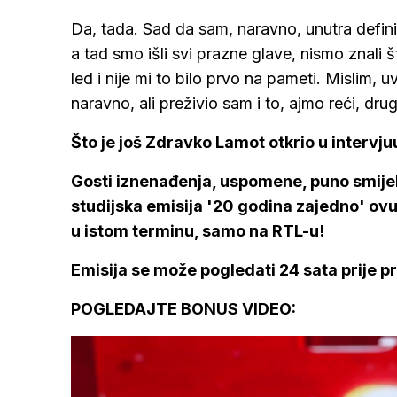
Da, tada. Sad da sam, naravno, unutra defini
a tad smo išli svi prazne glave, nismo znali 
led i nije mi to bilo prvo na pameti. Mislim, uv
naravno, ali preživio sam i to, ajmo reći, dr
Što je još Zdravko Lamot otkrio u intervju
Gosti iznenađenja, uspomene, puno smijeh
studijska emisija '20 godina zajedno' ovu 
u istom terminu, samo na RTL-u!
Emisija se može pogledati 24 sata prije pr
POGLEDAJTE BONUS VIDEO: