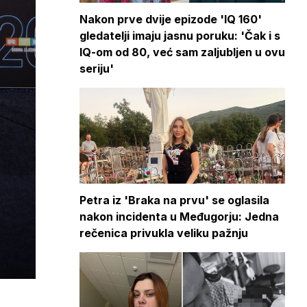
Nakon prve dvije epizode 'IQ 160'
gledatelji imaju jasnu poruku: 'Čak i s
IQ-om od 80, već sam zaljubljen u ovu
seriju'
Petra iz 'Braka na prvu' se oglasila
nakon incidenta u Međugorju: Jedna
rečenica privukla veliku pažnju