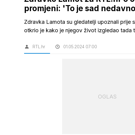
promjeni: 'To je sad nedavno
Zdravka Lamota su gledatelji upoznali prije 
otkrio je kako je njegov život izgledao tad
RTL.hr
01.05.2024 07:00
OGLAS