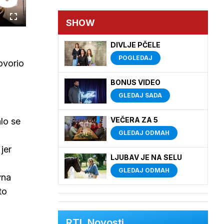
Cijeli
SHOW
zaslon
DIVLJE PČELE
POGLEDAJ
ovorio
BONUS VIDEO
GLEDAJ SADA
VEČERA ZA 5
alo se
GLEDAJ ODMAH
jer
LJUBAV JE NA SELU
GLEDAJ ODMAH
vna
to
RTL Novosti