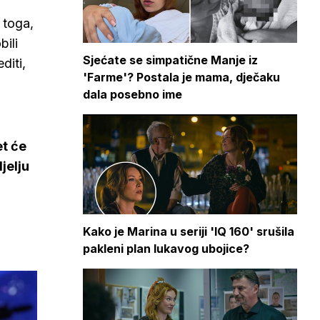
 toga,
bili
Sjećate se simpatične Manje iz
diti,
'Farme'? Postala je mama, dječaku
dala posebno ime
et će
jelju
Kako je Marina u seriji 'IQ 160' srušila
pakleni plan lukavog ubojice?