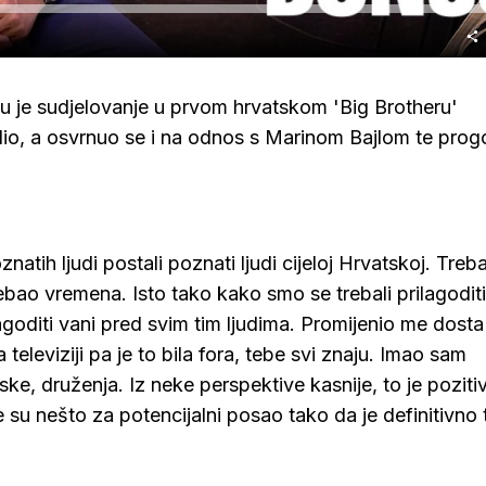
mu je sudjelovanje u prvom hrvatskom 'Big Brotheru'
jedio, a osvrnuo se i na odnos s Marinom Bajlom te prog
ih ljudi postali poznati ljudi cijeloj Hrvatskoj. Treb
rebao vremena. Isto tako kako smo se trebali prilagoditi
ilagoditi vani pred svim tim ljudima. Promijenio me dosta 
televiziji pa je to bila fora, tebe svi znaju. Imao sam
ke, druženja. Iz neke perspektive kasnije, to je poziti
 su nešto za potencijalni posao tako da je definitivno 