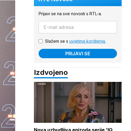
Prijavi se na sve novosti s RTL-a.
Slažem se s
uvjetima korištenja.
PRIJAVI SE
Izdvojeno
Nova uzbudljiva epizoda serije 'IQ