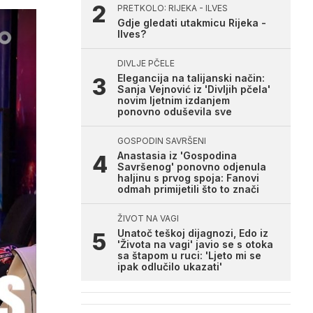
PRETKOLO: RIJEKA - ILVES
Gdje gledati utakmicu Rijeka -
Ilves?
DIVLJE PČELE
Elegancija na talijanski način:
Sanja Vejnović iz 'Divljih pčela'
novim ljetnim izdanjem
ponovno oduševila sve
GOSPODIN SAVRŠENI
Anastasia iz 'Gospodina
Savršenog' ponovno odjenula
haljinu s prvog spoja: Fanovi
odmah primijetili što to znači
ŽIVOT NA VAGI
Unatoč teškoj dijagnozi, Edo iz
'Života na vagi' javio se s otoka
sa štapom u ruci: 'Ljeto mi se
ipak odlučilo ukazati'