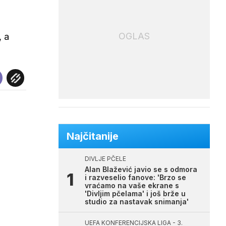
OGLAS
, a
Najčitanije
DIVLJE PČELE
Alan Blažević javio se s odmora
i razveselio fanove: 'Brzo se
vraćamo na vaše ekrane s
'Divljim pčelama' i još brže u
studio za nastavak snimanja'
UEFA KONFERENCIJSKA LIGA - 3.