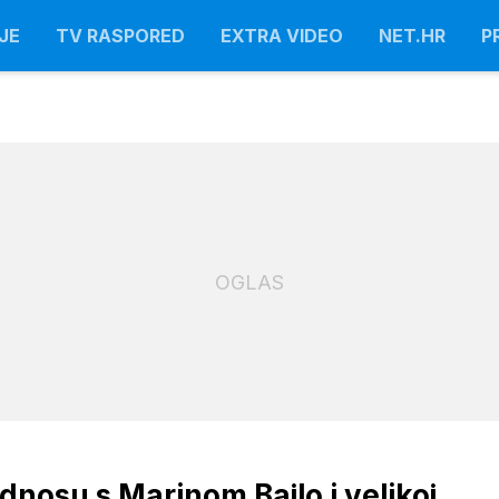
JE
TV RASPORED
EXTRA VIDEO
NET.HR
P
OGLAS
nosu s Marinom Bajlo i velikoj