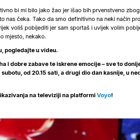
tivno bi mi bilo jako žao jer išao bih prvenstveno zbog
što nas čeka. Tako da smo definitivno na neki način pro
ijek voliš pobijediti jer sam sportaš i uvijek volim pobije
ugo mjesto, nekako.
u, pogledajte u videu.
a i dobre zabave te iskrene emocije – sve to donij
subotu, od 20.15 sati, a drugi dio dan kasnije, u ned
ikazivanja na televiziji na platformi
Voyo
!