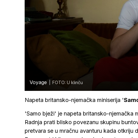
Voyage
FOTO: U klinču
Napeta britansko-njemačka miniserija '
Samo
'Samo bježi' je napeta britansko-njemačka m
Radnja prati blisko povezanu skupinu buntov
pretvara se u mračnu avanturu kada otkriju d