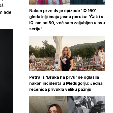
oš
Nakon prve dvije epizode 'IQ 160'
 mlade
gledatelji imaju jasnu poruku: 'Čak i s
IQ-om od 80, već sam zaljubljen u ovu
seriju'
Petra iz 'Braka na prvu' se oglasila
nakon incidenta u Međugorju: Jedna
rečenica privukla veliku pažnju