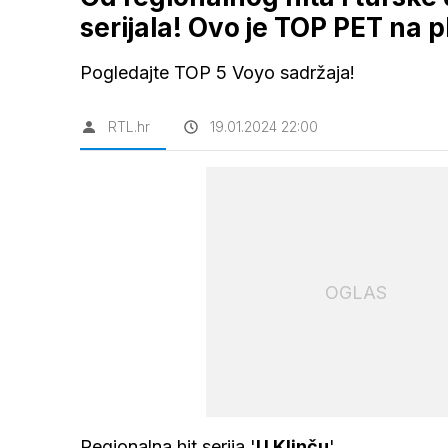
serijala! Ovo je TOP PET na 
Pogledajte TOP 5 Voyo sadržaja!
RTL.hr
19.01.2024 22:00
OGLAS
Regionalna hit serija '
U Klinču
'