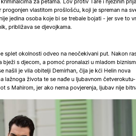
kriminalcima za petama. Lov protiv Tare i njezinih prija
r progonjen vlastitom prošlošću, koji je spreman na sv
e jedina osoba koje bi se trebale bojati - jer sve to v
nik, približava se djevojkama.
 je splet okolnosti odveo na neočekivani put. Nakon ra
ja bježi s djecom, a pomoć pronalazi u mladom biznis
našli je vila obitelji Demirhan, čija je kći Helin nova
ma lažnoga života te se nađe u ljubavnom četverokutu
vot s Mahirom, jer ako nema povjerenja, ljubav nije bitn