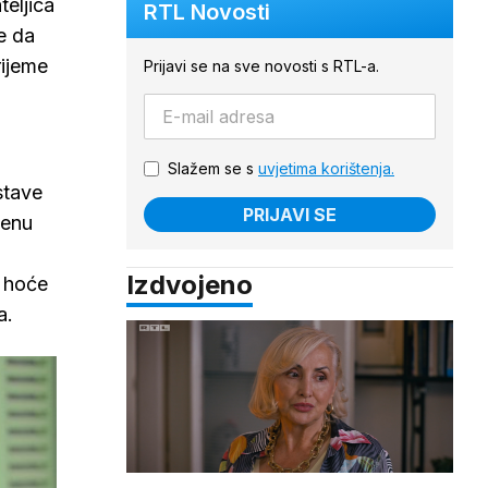
teljica
RTL Novosti
e da
rijeme
Prijavi se na sve novosti s RTL-a.
Slažem se s
uvjetima korištenja.
stave
PRIJAVI SE
menu
Izdvojeno
- hoće
a.