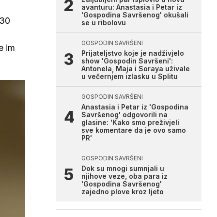
avanturu: Anastasia i Petar iz
'Gospodina Savršenog' okušali
 30
se u ribolovu
GOSPODIN SAVRŠENI
e im
Prijateljstvo koje je nadživjelo
show 'Gospodin Savršeni':
Antonela, Maja i Soraya uživale
u večernjem izlasku u Splitu
GOSPODIN SAVRŠENI
Anastasia i Petar iz 'Gospodina
Savršenog' odgovorili na
glasine: 'Kako smo preživjeli
sve komentare da je ovo samo
PR'
GOSPODIN SAVRŠENI
Dok su mnogi sumnjali u
njihove veze, oba para iz
'Gospodina Savršenog'
zajedno plove kroz ljeto