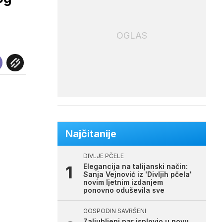
OGLAS
Najčitanije
DIVLJE PČELE
Elegancija na talijanski način:
Sanja Vejnović iz 'Divljih pčela'
novim ljetnim izdanjem
ponovno oduševila sve
GOSPODIN SAVRŠENI
Zaljubljeni par isplovio u novu