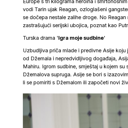
Europe s tri kilograma heroina i smrtonosnim 
vodi Tarin ujak Reagan, ozloglašeni gangste
se dočepa nestale zalihe droge. No Reagan nij
zastrašujući serijski ubojica, poznat kao Put
Turska drama '
Igra moje sudbine
'
Uzbudljiva priča mlade i predivne Asije koju
od Džemala i nepredvidljivog događaja, Asi
Mahiru. Igrom sudbine, smještaj u kojem su se 
Džemalova supruga. Asije se bori s izazovi
li se pomiriti s Džemalom ili započeti novi ži