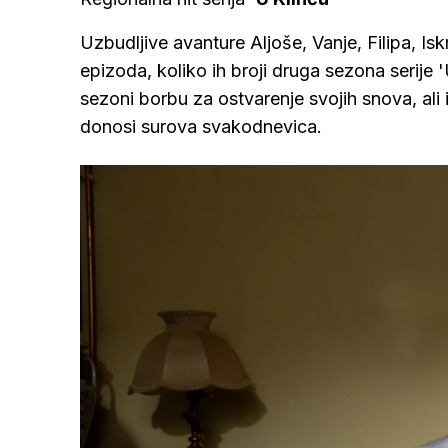
Uzbudljive avanture Aljoše, Vanje, Filipa, Isk
epizoda, koliko ih broji druga sezona serije 'U
sezoni borbu za ostvarenje svojih snova, ali 
donosi surova svakodnevica.