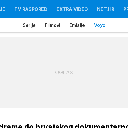
JE
TV RASPORED
EXTRA VIDEO
NET.HR
P
Serije
Filmovi
Emisije
Voyo
OGLAS
ke drame do hrvatskog dokumentarn