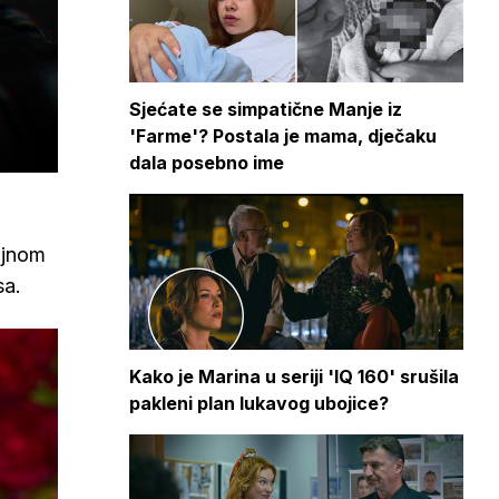
Sjećate se simpatične Manje iz
'Farme'? Postala je mama, dječaku
dala posebno ime
oljnom
sa.
Kako je Marina u seriji 'IQ 160' srušila
pakleni plan lukavog ubojice?