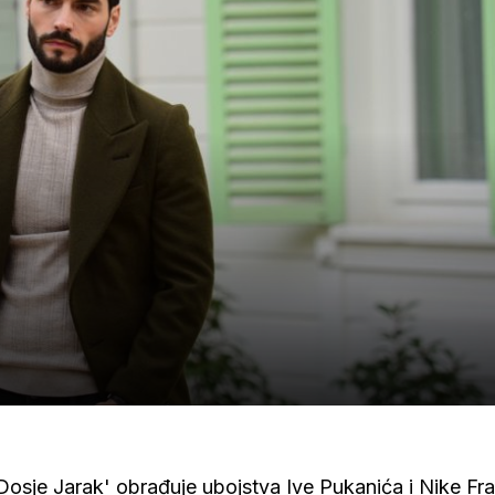
osje Jarak' obrađuje ubojstva Ive Pukanića i Nike Fra