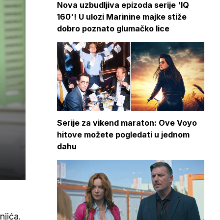
Nova uzbudljiva epizoda serije 'IQ
160'! U ulozi Marinine majke stiže
dobro poznato glumačko lice
Serije za vikend maraton: Ove Voyo
hitove možete pogledati u jednom
dahu
njića.