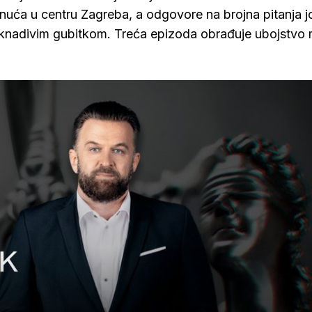
ća u centru Zagreba, a odgovore na brojna pitanja j
adoknadivim gubitkom. Treća epizoda obrađuje ubojstvo