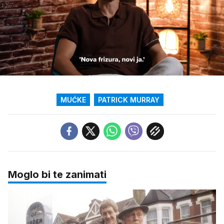
Loaded
:
31.11%
/
Upali
zvuk
MUĆKE
PATRICK MURRAY
Moglo bi te zanimati