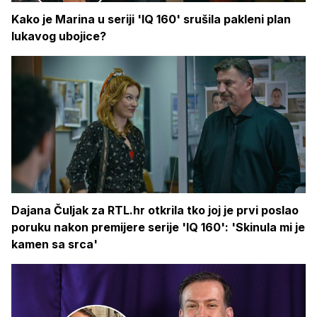
Kako je Marina u seriji 'IQ 160' srušila pakleni plan
lukavog ubojice?
Dajana Čuljak za RTL.hr otkrila tko joj je prvi poslao
poruku nakon premijere serije 'IQ 160': 'Skinula mi je
kamen sa srca'