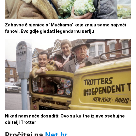
Zabavne činjenice o 'Mućkama' koje znaju samo najveći
fanovi: Evo gdje gledati legendarnu seriju
Nikad nam neće dosaditi: Ovo su kultne izjave osebujne
obitelji Trotter
Pročitaj na
Net.hr