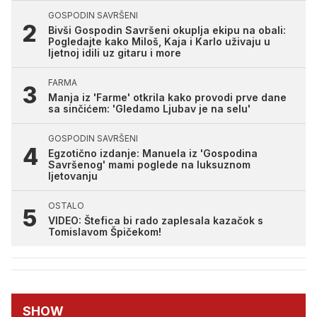
GOSPODIN SAVRŠENI
Bivši Gospodin Savršeni okuplja ekipu na obali:
Pogledajte kako Miloš, Kaja i Karlo uživaju u
ljetnoj idili uz gitaru i more
FARMA
Manja iz 'Farme' otkrila kako provodi prve dane
sa sinčićem: 'Gledamo Ljubav je na selu'
GOSPODIN SAVRŠENI
Egzotično izdanje: Manuela iz 'Gospodina
Savršenog' mami poglede na luksuznom
ljetovanju
OSTALO
VIDEO: Štefica bi rado zaplesala kazačok s
Tomislavom Špičekom!
SHOW