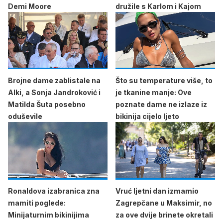
Demi Moore
družile s Karlom i Kajom
Brojne dame zablistale na
Što su temperature više, to
Alki, a Sonja Jandroković i
je tkanine manje: Ove
Matilda Šuta posebno
poznate dame ne izlaze iz
oduševile
bikinija cijelo ljeto
Ronaldova izabranica zna
Vruć ljetni dan izmamio
mamiti poglede:
Zagrepčane u Maksimir, no
Minijaturnim bikinijima
za ove dvije brinete okretali