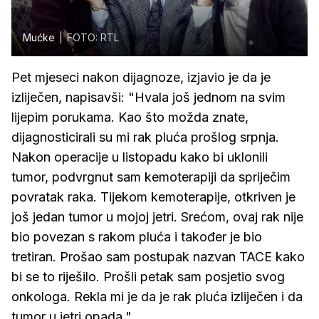
Mućke
FOTO: RTL
Pet mjeseci nakon dijagnoze, izjavio je da je
izliječen, napisavši: "Hvala još jednom na svim
lijepim porukama. Kao što možda znate,
dijagnosticirali su mi rak pluća prošlog srpnja.
Nakon operacije u listopadu kako bi uklonili
tumor, podvrgnut sam kemoterapiji da spriječim
povratak raka. Tijekom kemoterapije, otkriven je
još jedan tumor u mojoj jetri. Srećom, ovaj rak nije
bio povezan s rakom pluća i također je bio
tretiran. Prošao sam postupak nazvan TACE kako
bi se to riješilo. Prošli petak sam posjetio svog
onkologa. Rekla mi je da je rak pluća izliječen i da
tumor u jetri opada."