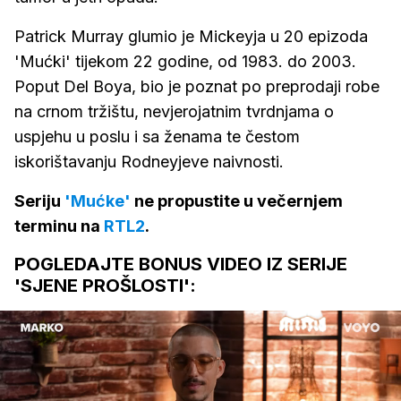
Patrick Murray glumio je Mickeyja u 20 epizoda
'Mućki' tijekom 22 godine, od 1983. do 2003.
Poput Del Boya, bio je poznat po preprodaji robe
na crnom tržištu, nevjerojatnim tvrdnjama o
uspjehu u poslu i sa ženama te čestom
iskorištavanju Rodneyjeve naivnosti.
Seriju
'Mućke'
ne propustite u večernjem
terminu na
RTL2
.
POGLEDAJTE BONUS VIDEO IZ SERIJE
'SJENE PROŠLOSTI':