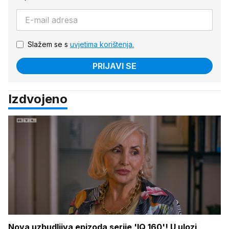
Slažem se s
uvjetima korištenja.
PRIJAVI SE
Izdvojeno
Nova uzbudljiva epizoda serije 'IQ 160'! U ulozi