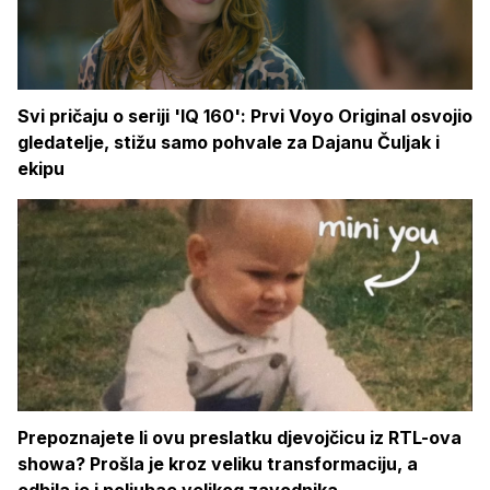
Svi pričaju o seriji 'IQ 160': Prvi Voyo Original osvojio
gledatelje, stižu samo pohvale za Dajanu Čuljak i
ekipu
Prepoznajete li ovu preslatku djevojčicu iz RTL-ova
showa? Prošla je kroz veliku transformaciju, a
odbila je i poljubac velikog zavodnika