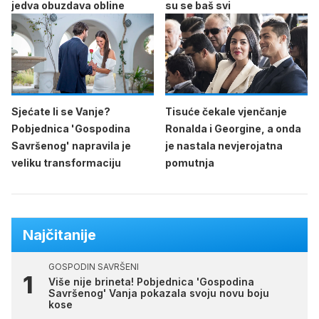
jedva obuzdava obline
su se baš svi
Sjećate li se Vanje?
Tisuće čekale vjenčanje
Pobjednica 'Gospodina
Ronalda i Georgine, a onda
Savršenog' napravila je
je nastala nevjerojatna
veliku transformaciju
pomutnja
Najčitanije
GOSPODIN SAVRŠENI
Više nije brineta! Pobjednica 'Gospodina
Savršenog' Vanja pokazala svoju novu boju
kose