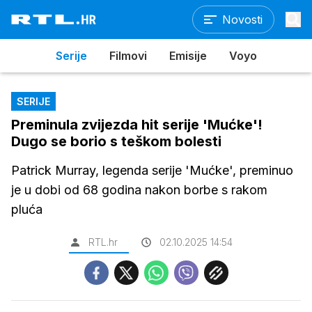
Novosti
Serije
Filmovi
Emisije
Voyo
SERIJE
Preminula zvijezda hit serije 'Mućke'!
Dugo se borio s teškom bolesti
Patrick Murray, legenda serije 'Mućke', preminuo
je u dobi od 68 godina nakon borbe s rakom
pluća
RTL.hr
02.10.2025 14:54