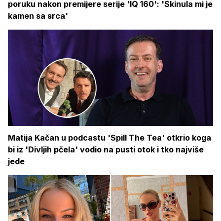
poruku nakon premijere serije 'IQ 160': 'Skinula mi je
kamen sa srca'
Matija Kačan u podcastu 'Spill The Tea' otkrio koga
bi iz 'Divljih pčela' vodio na pusti otok i tko najviše
jede