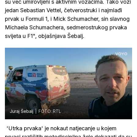
su već umirovljeni s aktivnim vozačima. Tako vozi
jedan Sebastian Vettel, četverostruki i najmlađi
prvak u Formuli 1, i Mick Schumacher, sin slavnog
Michaela Schumachera, sedmerostrukog prvaka
svijeta u F1", objašnjava Šebalj.
Juraj Šebalj
FOTO: RTL
'Utrka prvaka' je nokaut natjecanje u kojem
prvaci različitih motodisciplina žele dokazati da su