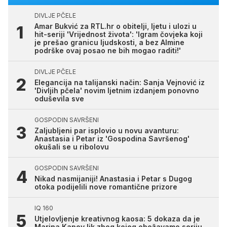
DIVLJE PČELE
Amar Bukvić za RTL.hr o obitelji, ljetu i ulozi u
hit-seriji 'Vrijednost života': 'Igram čovjeka koji
je prešao granicu ljudskosti, a bez Almine
podrške ovaj posao ne bih mogao raditi!'
DIVLJE PČELE
Elegancija na talijanski način: Sanja Vejnović iz
'Divljih pčela' novim ljetnim izdanjem ponovno
oduševila sve
GOSPODIN SAVRŠENI
Zaljubljeni par isplovio u novu avanturu:
Anastasia i Petar iz 'Gospodina Savršenog'
okušali se u ribolovu
GOSPODIN SAVRŠENI
Nikad nasmijaniji! Anastasia i Petar s Dugog
otoka podijelili nove romantične prizore
IQ 160
Utjelovljenje kreativnog kaosa: 5 dokaza da je
Marina Kapov lik zbog kojeg obožavamo seriju