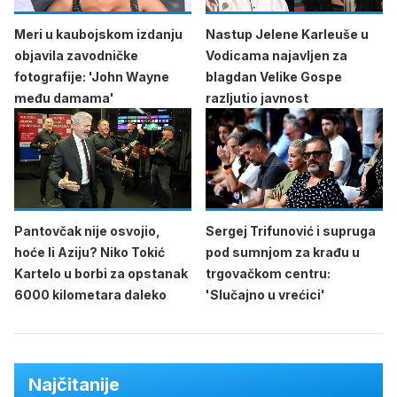
Meri u kaubojskom izdanju
Nastup Jelene Karleuše u
objavila zavodničke
Vodicama najavljen za
fotografije: 'John Wayne
blagdan Velike Gospe
među damama'
razljutio javnost
Pantovčak nije osvojio,
Sergej Trifunović i supruga
hoće li Aziju? Niko Tokić
pod sumnjom za krađu u
Kartelo u borbi za opstanak
trgovačkom centru:
6000 kilometara daleko
'Slučajno u vrećici'
Najčitanije