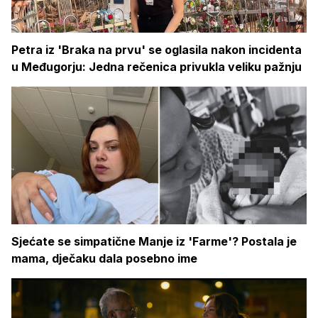
Petra iz 'Braka na prvu' se oglasila nakon incidenta
u Međugorju: Jedna rečenica privukla veliku pažnju
Sjećate se simpatične Manje iz 'Farme'? Postala je
mama, dječaku dala posebno ime