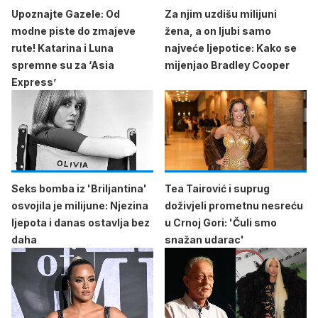
Upoznajte Gazele: Od
Za njim uzdišu milijuni
modne piste do zmajeve
žena, a on ljubi samo
rute! Katarina i Luna
najveće ljepotice: Kako se
spremne su za ‘Asia
mijenjao Bradley Cooper
Express’
Seks bomba iz 'Briljantina'
Tea Tairović i suprug
osvojila je milijune: Njezina
doživjeli prometnu nesreću
ljepota i danas ostavlja bez
u Crnoj Gori: 'Čuli smo
daha
snažan udarac'