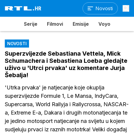
Novosti
Serije
Filmovi
Emisije
Voyo
NOVOSTI
Superzvijezde Sebastiana Vettela, Mick
Schumachera i Sebastiena Loeba gledajte
uživo u 'Utrci prvaka' uz komentare Jurja
Šebalja!
'Utrka prvaka' je natjecanje koje okuplja
superzvijezde Formule 1, Le Mansa, IndyCara,
Supercarsa, World Rallyja i Rallycrossa, NASCAR-
a, Extreme E-a, Dakara i drugih motonatjecanja te
je jedino motosport natjecanje na svijetu u kojem
sudjeluju prvaci iz raznih mototrka! Veliki događaj