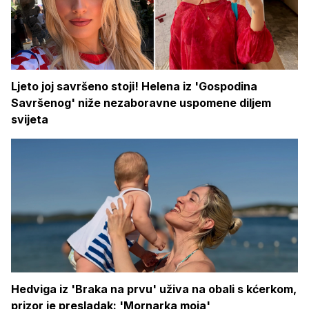
Ljeto joj savršeno stoji! Helena iz 'Gospodina
Savršenog' niže nezaboravne uspomene diljem
svijeta
Hedviga iz 'Braka na prvu' uživa na obali s kćerkom,
prizor je presladak: 'Mornarka moja'