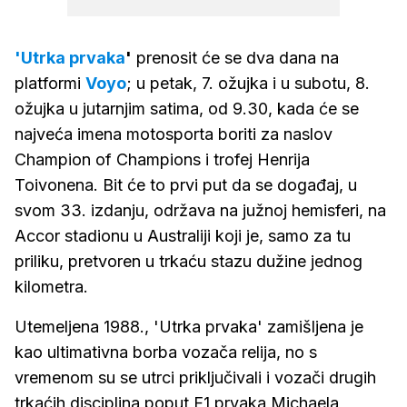
'Utrka prvaka
'
prenosit će se dva dana na
platformi
Voyo
; u petak, 7. ožujka i u subotu, 8.
ožujka u jutarnjim satima, od 9.30, kada će se
najveća imena motosporta boriti za naslov
Champion of Champions i trofej Henrija
Toivonena. Bit će to prvi put da se događaj, u
svom 33. izdanju, održava na južnoj hemisferi, na
Accor stadionu u Australiji koji je, samo za tu
priliku, pretvoren u trkaću stazu dužine jednog
kilometra.
Utemeljena 1988., 'Utrka prvaka' zamišljena je
kao ultimativna borba vozača relija, no s
vremenom su se utrci priključivali i vozači drugih
trkaćih disciplina poput F1 prvaka Michaela