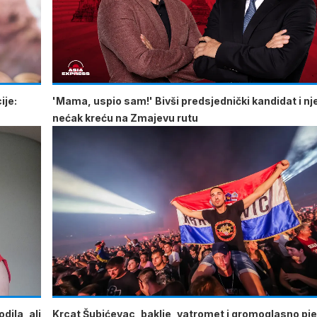
ije:
'Mama, uspio sam!' Bivši predsjednički kandidat i n
nećak kreću na Zmajevu rutu
dila, ali
Krcat Šubićevac, baklje, vatromet i gromoglasno pje