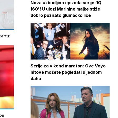
Nova uzbudljiva epizoda serije 'IQ
160'! U ulozi Marinine majke stiže
dobro poznato glumačko lice
certu:
Serije za vikend maraton: Ove Voyo
hitove možete pogledati u jednom
dahu
kon