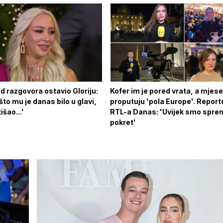
d razgovora ostavio Gloriju:
Kofer im je pored vrata, a mjes
to mu je danas bilo u glavi,
proputuju 'pola Europe'. Report
išao...'
RTL-a Danas: 'Uvijek smo spre
pokret'