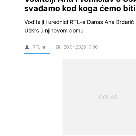
svađamo kod koga ćemo biti
Voditelji i urednici RTL-a Danas Ana Brdarić B
Uskrs u njihovom domu
RTL.hr
20.04.2025 10:00
OGLAS