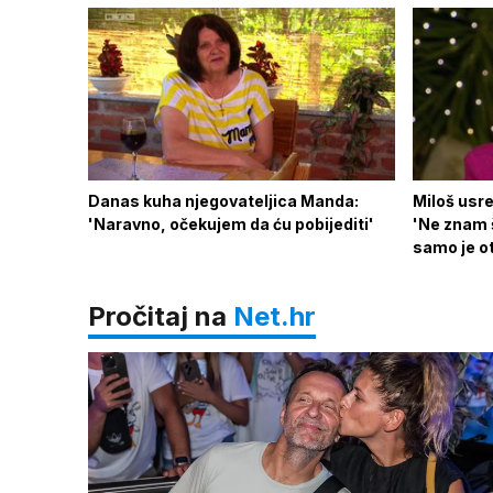
Danas kuha njegovateljica Manda:
Miloš usre
'Naravno, očekujem da ću pobijediti'
'Ne znam š
samo je ot
Pročitaj na
Net.hr