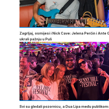
Zagrljaj, osmijesi i Nick Cave: Jelena Perčin i Ante 
ukrali pažnju u Puli
Svi su gledali pozornicu, a Dua Lipa među publikom: