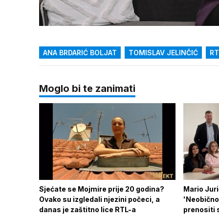
Loaded
:
42.34%
/
Upali
zvuk
ANA BRDARIĆ BOLJAT
TOMISLAV JELINČIĆ
RT
Moglo bi te zanimati
Sjećate se Mojmire prije 20 godina?
Mario Jurič
Ovako su izgledali njezini počeci, a
'Neobično 
danas je zaštitno lice RTL-a
prenositi 