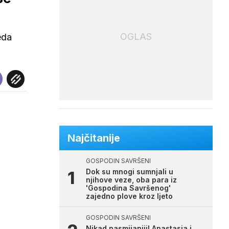
OGLAS
eda
Najčitanije
GOSPODIN SAVRŠENI
Dok su mnogi sumnjali u
njihove veze, oba para iz
'Gospodina Savršenog'
zajedno plove kroz ljeto
GOSPODIN SAVRŠENI
Nikad nasmijaniji! Anastasia i