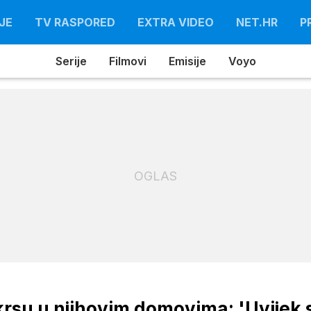
JE
TV RASPORED
EXTRA VIDEO
NET.HR
P
Serije
Filmovi
Emisije
Voyo
OGLAS
skrsu u njihovim domovima: 'Uvijek 