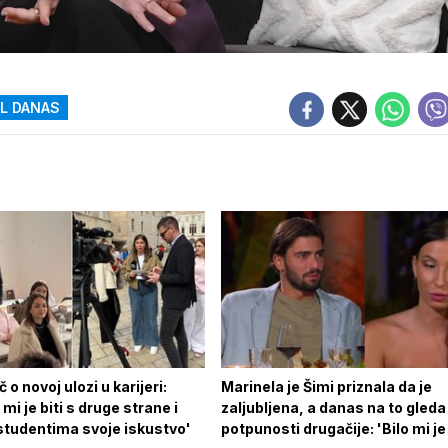
L DANAS
 o novoj ulozi u karijeri:
Marinela je Šimi priznala da je
mi je biti s druge strane i
zaljubljena, a danas na to gleda
studentima svoje iskustvo'
potpunosti drugačije: 'Bilo mi je