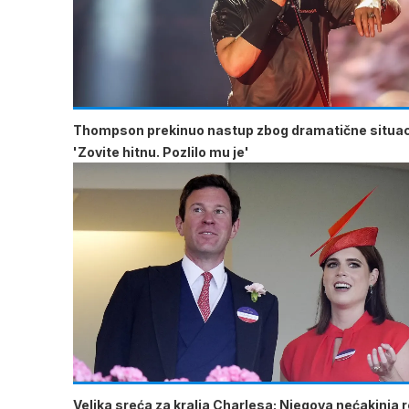
Thompson prekinuo nastup zbog dramatične situac
'Zovite hitnu. Pozlilo mu je'
Velika sreća za kralja Charlesa: Njegova nećakinja ro