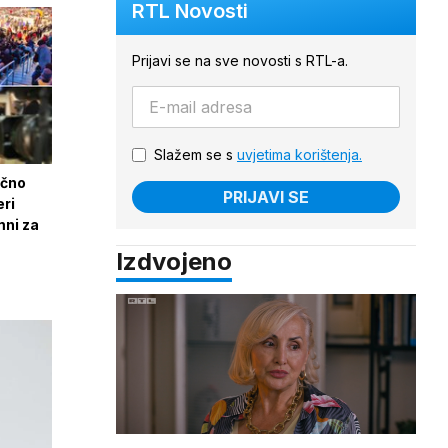
RTL Novosti
Prijavi se na sve novosti s RTL-a.
Slažem se s
uvjetima korištenja.
ečno
PRIJAVI SE
eri
mni za
Izdvojeno