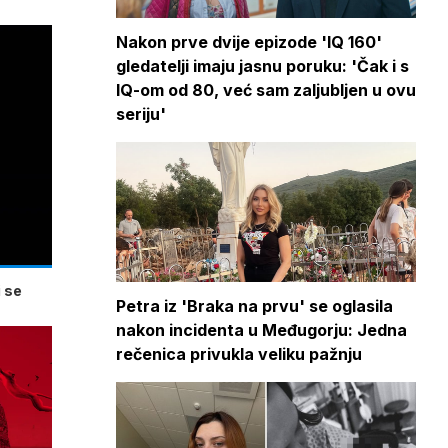
Nakon prve dvije epizode 'IQ 160'
gledatelji imaju jasnu poruku: 'Čak i s
IQ-om od 80, već sam zaljubljen u ovu
seriju'
 se
Petra iz 'Braka na prvu' se oglasila
nakon incidenta u Međugorju: Jedna
rečenica privukla veliku pažnju