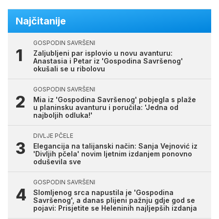
Najčitanije
GOSPODIN SAVRŠENI
Zaljubljeni par isplovio u novu avanturu:
Anastasia i Petar iz 'Gospodina Savršenog'
okušali se u ribolovu
GOSPODIN SAVRŠENI
Mia iz 'Gospodina Savršenog' pobjegla s plaže
u planinsku avanturu i poručila: 'Jedna od
najboljih odluka!'
DIVLJE PČELE
Elegancija na talijanski način: Sanja Vejnović iz
'Divljih pčela' novim ljetnim izdanjem ponovno
oduševila sve
GOSPODIN SAVRŠENI
Slomljenog srca napustila je 'Gospodina
Savršenog', a danas plijeni pažnju gdje god se
pojavi: Prisjetite se Heleninih najljepših izdanja