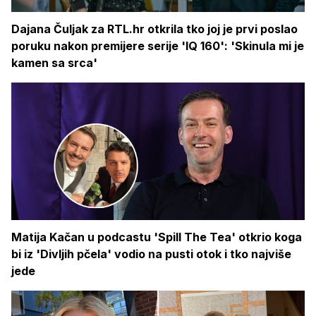
Dajana Čuljak za RTL.hr otkrila tko joj je prvi poslao
poruku nakon premijere serije 'IQ 160': 'Skinula mi je
kamen sa srca'
Matija Kačan u podcastu 'Spill The Tea' otkrio koga
bi iz 'Divljih pčela' vodio na pusti otok i tko najviše
jede