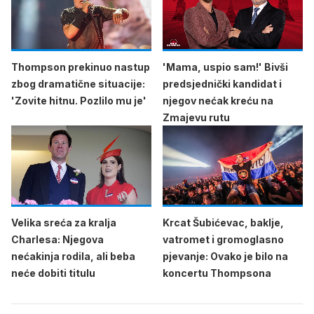
Thompson prekinuo nastup
'Mama, uspio sam!' Bivši
zbog dramatične situacije:
predsjednički kandidat i
'Zovite hitnu. Pozlilo mu je'
njegov nećak kreću na
Zmajevu rutu
Velika sreća za kralja
Krcat Šubićevac, baklje,
Charlesa: Njegova
vatromet i gromoglasno
nećakinja rodila, ali beba
pjevanje: Ovako je bilo na
neće dobiti titulu
koncertu Thompsona