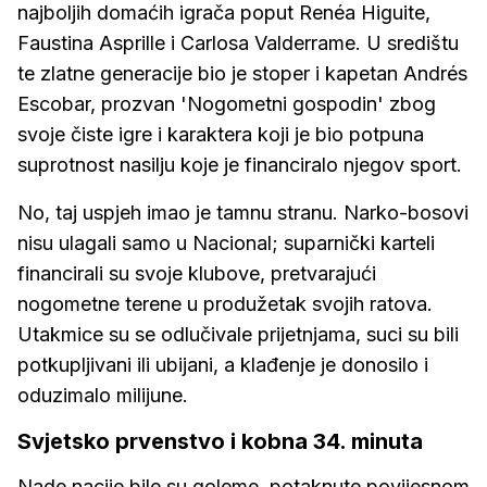
najboljih domaćih igrača poput Renéa Higuite,
Faustina Asprille i Carlosa Valderrame. U središtu
te zlatne generacije bio je stoper i kapetan Andrés
Escobar, prozvan 'Nogometni gospodin' zbog
svoje čiste igre i karaktera koji je bio potpuna
suprotnost nasilju koje je financiralo njegov sport.
No, taj uspjeh imao je tamnu stranu. Narko-bosovi
nisu ulagali samo u Nacional; suparnički karteli
financirali su svoje klubove, pretvarajući
nogometne terene u produžetak svojih ratova.
Utakmice su se odlučivale prijetnjama, suci su bili
potkupljivani ili ubijani, a klađenje je donosilo i
oduzimalo milijune.
Svjetsko prvenstvo i kobna 34. minuta
Nade nacije bile su goleme, potaknute povijesnom