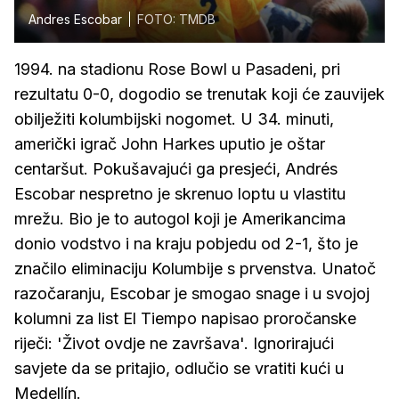
Andres Escobar
FOTO: TMDB
1994. na stadionu Rose Bowl u Pasadeni, pri
rezultatu 0-0, dogodio se trenutak koji će zauvijek
obilježiti kolumbijski nogomet. U 34. minuti,
američki igrač John Harkes uputio je oštar
centaršut. Pokušavajući ga presjeći, Andrés
Escobar nespretno je skrenuo loptu u vlastitu
mrežu. Bio je to autogol koji je Amerikancima
donio vodstvo i na kraju pobjedu od 2-1, što je
značilo eliminaciju Kolumbije s prvenstva. Unatoč
razočaranju, Escobar je smogao snage i u svojoj
kolumni za list El Tiempo napisao proročanske
riječi: 'Život ovdje ne završava'. Ignorirajući
savjete da se pritajio, odlučio se vratiti kući u
Medellín.