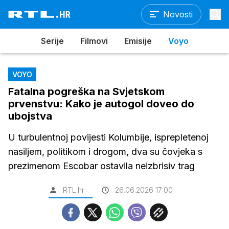
Novosti
Serije
Filmovi
Emisije
Voyo
VOYO
Fatalna pogreška na Svjetskom
prvenstvu: Kako je autogol doveo do
ubojstva
U turbulentnoj povijesti Kolumbije, isprepletenoj
nasiljem, politikom i drogom, dva su čovjeka s
prezimenom Escobar ostavila neizbrisiv trag
RTL.hr
26.06.2026 17:00