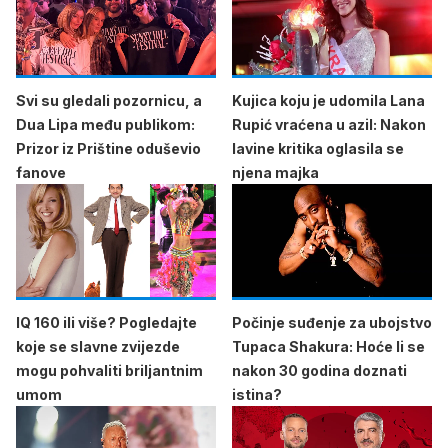
Svi su gledali pozornicu, a
Kujica koju je udomila Lana
Dua Lipa među publikom:
Rupić vraćena u azil: Nakon
Prizor iz Prištine oduševio
lavine kritika oglasila se
fanove
njena majka
IQ 160 ili više? Pogledajte
Počinje suđenje za ubojstvo
koje se slavne zvijezde
Tupaca Shakura: Hoće li se
mogu pohvaliti briljantnim
nakon 30 godina doznati
umom
istina?