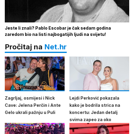
Jeste li znali? Pablo Escobar je čak sedam godina
zaredom bio na listi najbogatijih ljudi na svijetu!
Pročitaj na
Net.hr
Zagrljaj, osmijesi i Nick
Lejdi Perković pokazala
Cave: Jelena Perčin i Ante
kako je bodrila strica na
Gelo ukrali pažnju u Puli
koncertu: Jedan detalj
svima zapeo za oko