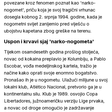
povezane kroz fenomen poznat kao 'narko-
nogomet', priču koja je svoj tragični vrhunac
dosegla kobnog 2. srpnja 1994. godine, kada je
nogometni svijet zanijemio pred viješću o
ubojstvu kapetana zbog greške na terenu.
Uspon i krvavi sjaj 'narko-nogometa'
Tijekom osamdesetih godina prošlog stoljeća,
novac od kokaina preplavio je Kolumbiju, a Pablo
Escobar, vođa medeljinskog kartela, tražio je
načine kako oprati svoje enormno bogatstvo.
Pronašao ih je u nogometu. Ulažući milijune u svoj
lokalni klub, Atlético Nacional, pretvorio ga je u
kontinentalnu silu. Klub je 1989. osvojio Copa
Libertadores, južnoameričku verziju Lige prvaka,
a novac od droge omogućio je zadržavanje