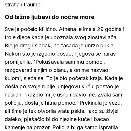
straha i traume.
Od lažne ljubavi do noćne more
Sve je počelo idilično. Athena je imala 29 godina i
troje djece kada je upoznala svog zlostavljača.
Bio je drag i sladak, no fasada je ubrzo pukla.
Nakon što je izgubio posao, njegova se narav
promijenila. 'Pokušavala sam mu pomoći,
razgovarati s njim o planu, a on me nazvao
kujom', sjeća se. To je bio početak kraja. Kada je
došla po svoje rublje u njegovu kuću, postao je
nasilan. 'Razbio mi je usnu i davio me. Zvala sam
policiju, došla je hitna pomoć.' Prekinula je vezu,
ali time je tek otvorila vrata pakla. Iako su živjeli
daleko, pješačio bi do njezine kuće i bacao
kamenje na prozor. Policija bi ga samo ispratila