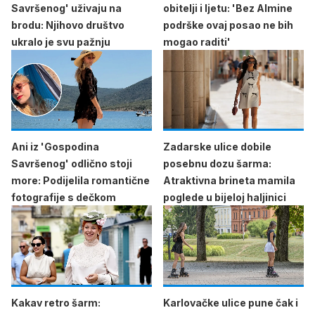
Savršenog' uživaju na
obitelji i ljetu: 'Bez Almine
brodu: Njihovo društvo
podrške ovaj posao ne bih
ukralo je svu pažnju
mogao raditi'
Ani iz 'Gospodina
Zadarske ulice dobile
Savršenog' odlično stoji
posebnu dozu šarma:
more: Podijelila romantične
Atraktivna brineta mamila
fotografije s dečkom
poglede u bijeloj haljinici
Kakav retro šarm:
Karlovačke ulice pune čak i