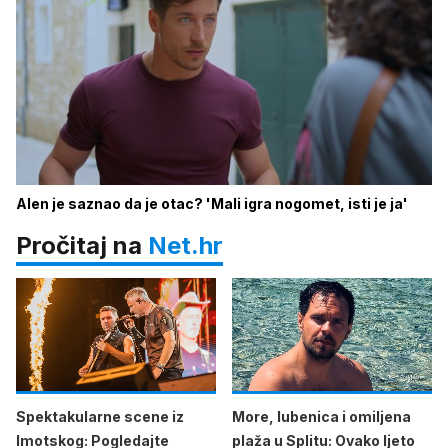
Alen je saznao da je otac? 'Mali igra nogomet, isti je ja'
Pročitaj na
Net.hr
Spektakularne scene iz
More, lubenica i omiljena
Imotskog: Pogledajte
plaža u Splitu: Ovako ljeto