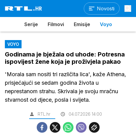
Novosti
Serije
Filmovi
Emisije
Voyo
VOYO
Godinama je bježala od uhode: Potresna
ispovijest žene koja je proživjela pakao
'Morala sam nositi tri različita lica', kaže Athena,
prisjećajući se sedam godina života u
neprestanom strahu. Skrivala je svoju mračnu
stvarnost od djece, posla i svijeta.
RTL.hr
04.07.2026 14:00