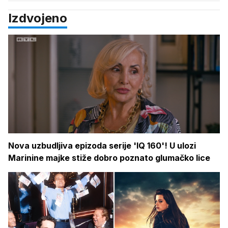
Izdvojeno
Nova uzbudljiva epizoda serije 'IQ 160'! U ulozi
Marinine majke stiže dobro poznato glumačko lice