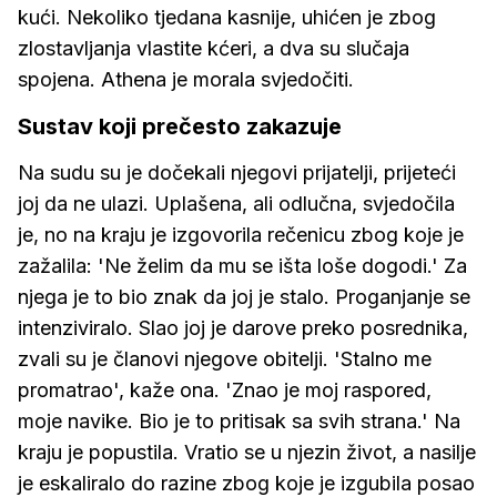
kući. Nekoliko tjedana kasnije, uhićen je zbog
zlostavljanja vlastite kćeri, a dva su slučaja
spojena. Athena je morala svjedočiti.
Sustav koji prečesto zakazuje
Na sudu su je dočekali njegovi prijatelji, prijeteći
joj da ne ulazi. Uplašena, ali odlučna, svjedočila
je, no na kraju je izgovorila rečenicu zbog koje je
zažalila: 'Ne želim da mu se išta loše dogodi.' Za
njega je to bio znak da joj je stalo. Proganjanje se
intenziviralo. Slao joj je darove preko posrednika,
zvali su je članovi njegove obitelji. 'Stalno me
promatrao', kaže ona. 'Znao je moj raspored,
moje navike. Bio je to pritisak sa svih strana.' Na
kraju je popustila. Vratio se u njezin život, a nasilje
je eskaliralo do razine zbog koje je izgubila posao