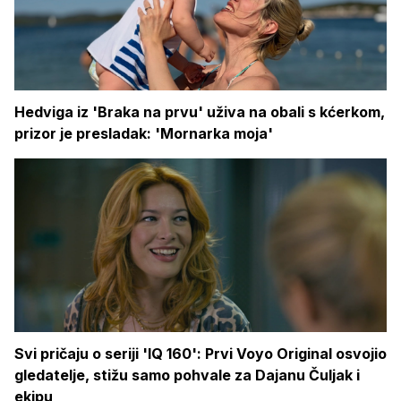
Hedviga iz 'Braka na prvu' uživa na obali s kćerkom,
prizor je presladak: 'Mornarka moja'
Svi pričaju o seriji 'IQ 160': Prvi Voyo Original osvojio
gledatelje, stižu samo pohvale za Dajanu Čuljak i
ekipu