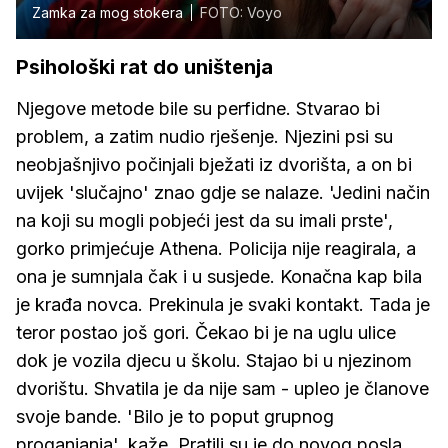
Zamka za mog stokera
FOTO: Voyo
Psihološki rat do uništenja
Njegove metode bile su perfidne. Stvarao bi
problem, a zatim nudio rješenje. Njezini psi su
neobjašnjivo počinjali bježati iz dvorišta, a on bi
uvijek 'slučajno' znao gdje se nalaze. 'Jedini način
na koji su mogli pobjeći jest da su imali prste',
gorko primjećuje Athena. Policija nije reagirala, a
ona je sumnjala čak i u susjede. Konačna kap bila
je krađa novca. Prekinula je svaki kontakt. Tada je
teror postao još gori. Čekao bi je na uglu ulice
dok je vozila djecu u školu. Stajao bi u njezinom
dvorištu. Shvatila je da nije sam - upleo je članove
svoje bande. 'Bilo je to poput grupnog
proganjanja', kaže. Pratili su je do novog posla,