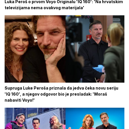
Luka Peroš o prvom Voyo Originalu 'IQ 160': 'Na hrvatskim
televizijama nema ovakvog materijala'
Supruga Luke Peroša priznala da jedva čeka novu seriju
'IQ 160', a njegov odgovor bio je presladak: 'Moraš
nabaviti Voyo!'