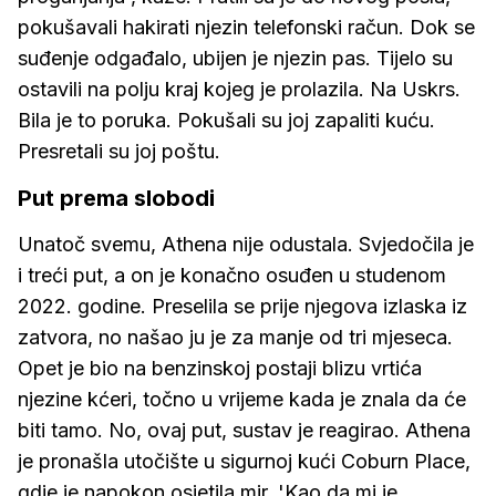
pokušavali hakirati njezin telefonski račun. Dok se
suđenje odgađalo, ubijen je njezin pas. Tijelo su
ostavili na polju kraj kojeg je prolazila. Na Uskrs.
Bila je to poruka. Pokušali su joj zapaliti kuću.
Presretali su joj poštu.
Put prema slobodi
Unatoč svemu, Athena nije odustala. Svjedočila je
i treći put, a on je konačno osuđen u studenom
2022. godine. Preselila se prije njegova izlaska iz
zatvora, no našao ju je za manje od tri mjeseca.
Opet je bio na benzinskoj postaji blizu vrtića
njezine kćeri, točno u vrijeme kada je znala da će
biti tamo. No, ovaj put, sustav je reagirao. Athena
je pronašla utočište u sigurnoj kući Coburn Place,
gdje je napokon osjetila mir. 'Kao da mi je