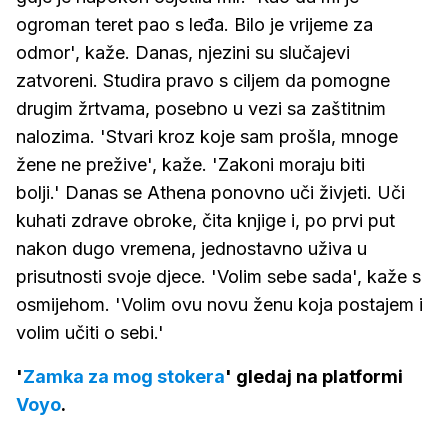
ogroman teret pao s leđa. Bilo je vrijeme za
odmor', kaže. Danas, njezini su slučajevi
zatvoreni. Studira pravo s ciljem da pomogne
drugim žrtvama, posebno u vezi sa zaštitnim
nalozima. 'Stvari kroz koje sam prošla, mnoge
žene ne prežive', kaže. 'Zakoni moraju biti
bolji.' Danas se Athena ponovno uči živjeti. Uči
kuhati zdrave obroke, čita knjige i, po prvi put
nakon dugo vremena, jednostavno uživa u
prisutnosti svoje djece. 'Volim sebe sada', kaže s
osmijehom. 'Volim ovu novu ženu koja postajem i
volim učiti o sebi.'
'
Zamka za mog stokera
' gledaj na platformi
Voyo
.