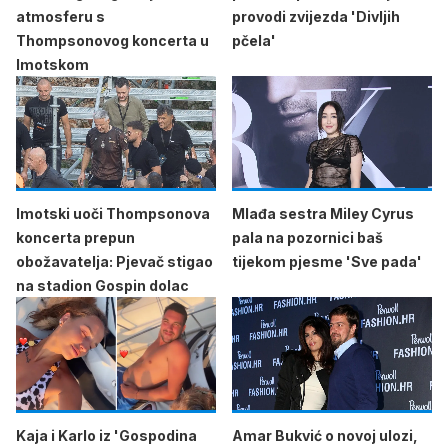
atmosferu s
provodi zvijezda 'Divljih
Thompsonovog koncerta u
pčela'
Imotskom
Imotski uoči Thompsonova
Mlađa sestra Miley Cyrus
koncerta prepun
pala na pozornici baš
obožavatelja: Pjevač stigao
tijekom pjesme 'Sve pada'
na stadion Gospin dolac
Kaja i Karlo iz 'Gospodina
Amar Bukvić o novoj ulozi,