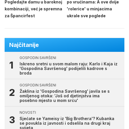
Pogledajte damu u baroknoj
po vrućinama: A ove dvije
kombinaciji, već je spremna
'rolerice' u minjacima
za Špancirfest
ukrale sve poglede
Najčitanije
GOSPODIN SAVRŠENI
Iskreno sretni u svom malom raju: Karlo i Kaja iz
'Gospodina Savršenog' podijelili kadrove s
broda
GOSPODIN SAVRŠENI
Žaklina iz 'Gospodina Savršenog' javila se s
omiljenog otoka: 'Još od djetinjstva ima
posebno mjesto u mom srcu'
NOVOSTI
Sjećate se Yameisy iz 'Big Brothera'? Kubanka
se povukla iz javnosti i odselila na drugi kraj
svijeta