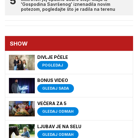
'Gospodina Savršenog' iznenadila novim
potezom, pogledajte što je radila na terenu
SHOW
DIVLJE PČELE
POGLEDAJ
BONUS VIDEO
GLEDAJ SADA
VEČERA ZA 5
GLEDAJ ODMAH
LJUBAV JE NA SELU
GLEDAJ ODMAH