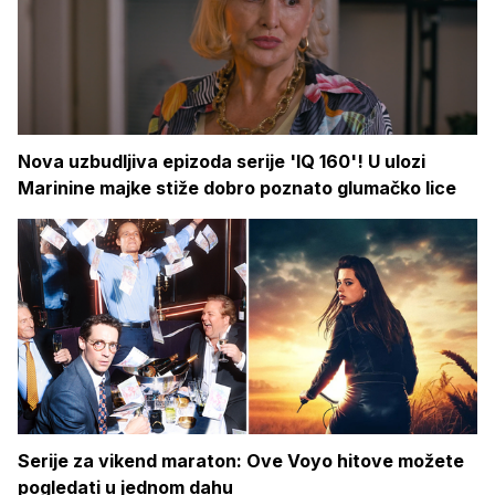
Nova uzbudljiva epizoda serije 'IQ 160'! U ulozi
Marinine majke stiže dobro poznato glumačko lice
Serije za vikend maraton: Ove Voyo hitove možete
pogledati u jednom dahu