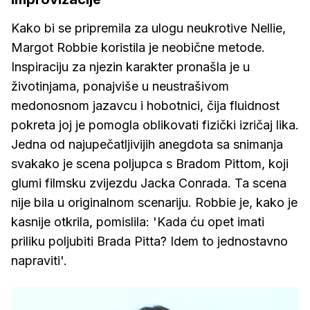
Kako bi se pripremila za ulogu neukrotive Nellie,
Margot Robbie koristila je neobične metode.
Inspiraciju za njezin karakter pronašla je u
životinjama, ponajviše u neustrašivom
medonosnom jazavcu i hobotnici, čija fluidnost
pokreta joj je pomogla oblikovati fizički izričaj lika.
Jedna od najupečatljivijih anegdota sa snimanja
svakako je scena poljupca s Bradom Pittom, koji
glumi filmsku zvijezdu Jacka Conrada. Ta scena
nije bila u originalnom scenariju. Robbie je, kako je
kasnije otkrila, pomislila: 'Kada ću opet imati
priliku poljubiti Brada Pitta? Idem to jednostavno
napraviti'.