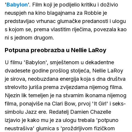
'
Babylon
'. Film koji je podijelio kritiku i doživio
neuspjeh na kino blagajnama za Robbie je
predstavljao vrhunac glumačke predanosti i ulogu
s kojom se, prema vlastitim riječima, povezala kao
ni s jednom drugom.
Potpuna preobrazba u Nellie LaRoy
U filmu 'Babylon', smještenom u dekadentne
dvadesete godine prošlog stoljeća, Nellie LaRoy
je sirova, neobuzdana energija koja s dna društva
strelovito juriša prema zvijezdama nijemog filma.
Njezin lik temeljen je na stvarnim ikonama nijemog
filma, ponajviše na Clari Bow, prvoj 'It Girl' i seks-
simbolu Jazz ere. Redatelj Damien Chazelle
izjavio je kako mu je za ulogu trebala 'potpuno
neustrašiva' glumica s 'proždrljivom fizičkom