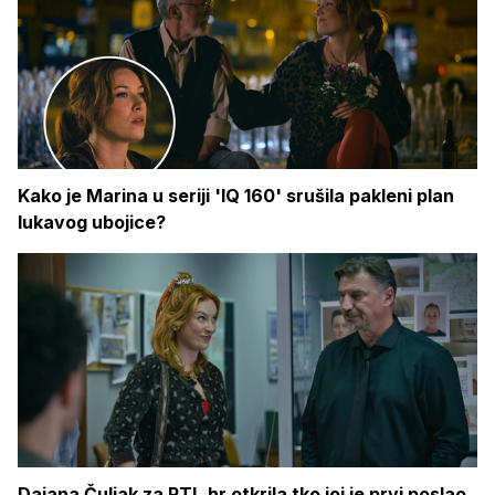
Kako je Marina u seriji 'IQ 160' srušila pakleni plan
lukavog ubojice?
Dajana Čuljak za RTL.hr otkrila tko joj je prvi poslao