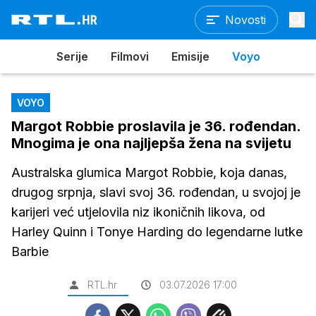
Novosti
Serije
Filmovi
Emisije
Voyo
VOYO
Margot Robbie proslavila je 36. rođendan.
Mnogima je ona najljepša žena na svijetu
Australska glumica Margot Robbie, koja danas,
drugog srpnja, slavi svoj 36. rođendan, u svojoj je
karijeri već utjelovila niz ikoničnih likova, od
Harley Quinn i Tonye Harding do legendarne lutke
Barbie
RTL.hr
03.07.2026 17:00