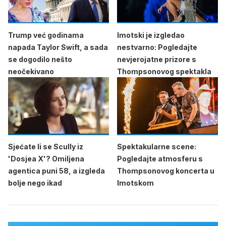
Trump već godinama
Imotski je izgledao
napada Taylor Swift, a sada
nestvarno: Pogledajte
se dogodilo nešto
nevjerojatne prizore s
neočekivano
Thompsonovog spektakla
Sjećate li se Scully iz
Spektakularne scene:
'Dosjea X'? Omiljena
Pogledajte atmosferu s
agentica puni 58, a izgleda
Thompsonovog koncerta u
bolje nego ikad
Imotskom