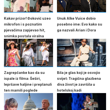
Kakav prizor! Đoković uzeo
Unuk Alke Vuice dobio
mikrofon i s poznatim
posebno ime: Evo kako su
pjevačima zapjevao hit,
ga nazvali Arian i Dora
snimka postala viralna
Zagrepčanke kao da su
Bila je glas koji je osvojio
ispale iz filma: Šeširi,
svijet: Tragična glazbena
lepršave haljine i preplanuli
diva život je završila u
ten mamili poglede
hotelskoj kadi