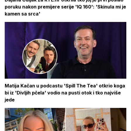
poruku nakon premijere serije 'IQ 160': 'Skinula mi je
kamen sa srca'
Matija Kačan u podcastu 'Spill The Tea' otkrio koga
bi iz 'Divljih pčela' vodio na pusti otok i tko najviše
jede