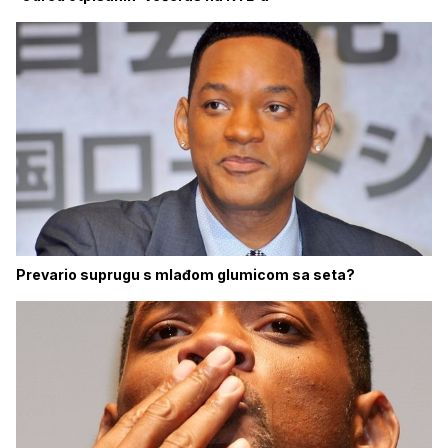
Prevario suprugu s mlađom glumicom sa seta?