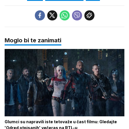
Moglo bi te zanimati
Glumci su napravili iste tetovaže u čast filmu: Gledajte
'Odred otpisanih' večeras na RTL-u