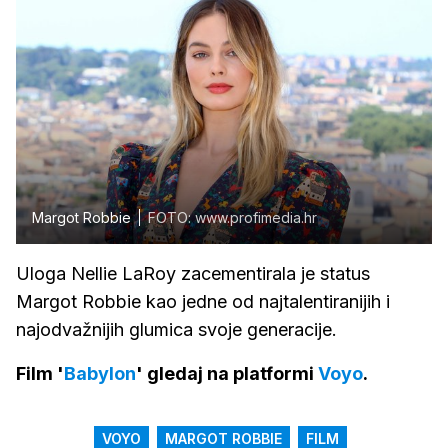
Margot Robbie
FOTO: www.profimedia.hr
Uloga Nellie LaRoy zacementirala je status
Margot Robbie kao jedne od najtalentiranijih i
najodvažnijih glumica svoje generacije.
Film '
Babylon
' gledaj na platformi
Voyo
.
VOYO
MARGOT ROBBIE
FILM