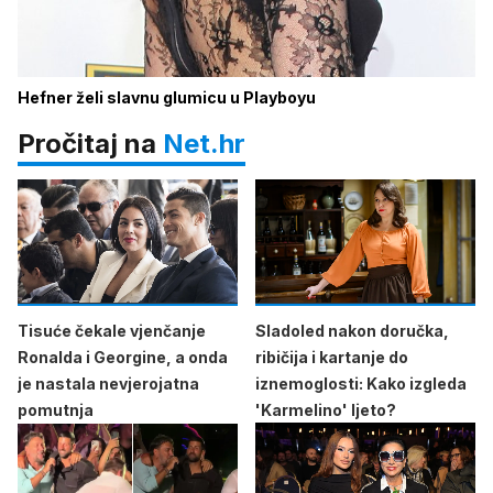
Hefner želi slavnu glumicu u Playboyu
Pročitaj na
Net.hr
Tisuće čekale vjenčanje
Sladoled nakon doručka,
Ronalda i Georgine, a onda
ribičija i kartanje do
je nastala nevjerojatna
iznemoglosti: Kako izgleda
pomutnja
'Karmelino' ljeto?