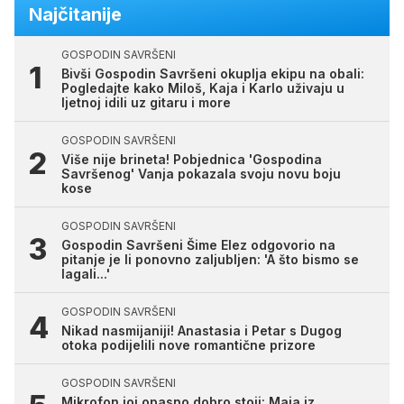
Najčitanije
GOSPODIN SAVRŠENI
Bivši Gospodin Savršeni okuplja ekipu na obali:
Pogledajte kako Miloš, Kaja i Karlo uživaju u
ljetnoj idili uz gitaru i more
GOSPODIN SAVRŠENI
Više nije brineta! Pobjednica 'Gospodina
Savršenog' Vanja pokazala svoju novu boju
kose
GOSPODIN SAVRŠENI
Gospodin Savršeni Šime Elez odgovorio na
pitanje je li ponovno zaljubljen: 'A što bismo se
lagali...'
GOSPODIN SAVRŠENI
Nikad nasmijaniji! Anastasia i Petar s Dugog
otoka podijelili nove romantične prizore
GOSPODIN SAVRŠENI
Mikrofon joj opasno dobro stoji: Maja iz