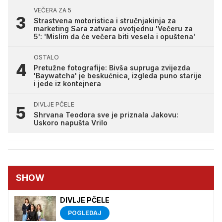
VEČERA ZA 5
Strastvena motoristica i stručnjakinja za
marketing Sara zatvara ovotjednu 'Večeru za
5': 'Mislim da će večera biti vesela i opuštena'
OSTALO
Pretužne fotografije: Bivša supruga zvijezda
'Baywatcha' je beskućnica, izgleda puno starije
i jede iz kontejnera
DIVLJE PČELE
Shrvana Teodora sve je priznala Jakovu:
Uskoro napušta Vrilo
SHOW
DIVLJE PČELE
POGLEDAJ