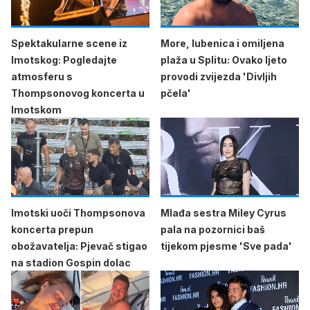
Spektakularne scene iz
More, lubenica i omiljena
Imotskog: Pogledajte
plaža u Splitu: Ovako ljeto
atmosferu s
provodi zvijezda 'Divljih
Thompsonovog koncerta u
pčela'
Imotskom
Imotski uoči Thompsonova
Mlađa sestra Miley Cyrus
koncerta prepun
pala na pozornici baš
obožavatelja: Pjevač stigao
tijekom pjesme 'Sve pada'
na stadion Gospin dolac