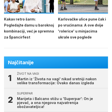
Kakav retro šarm:
Karlovačke ulice pune čak i
Pogledajte damu u baroknoj
po vrućinama: A ove dvije
kombinaciji, već je spremna
'rolerice' u minjacima
za Špancirfest
ukrale sve poglede
Najčitanije
ŽIVOT NA VAGI
Martin iz 'Života na vagi' nikad sretniji nakon
velike transformacije: Ovako danas izgleda
SUPERPAR
Marijeta i Balcano stižu u 'Superpar': On je
pjevač, a ona njegova najvatrenija
obožavateljica!