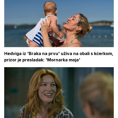
Hedviga iz 'Braka na prvu' uživa na obali s kćerkom,
prizor je presladak: 'Mornarka moja'