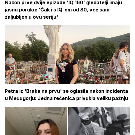
Nakon prve dvije epizode 'IQ 160' gledatelji imaju
jasnu poruku: 'Čak i s IQ-om od 80, već sam
zaljubljen u ovu seriju'
Petra iz 'Braka na prvu' se oglasila nakon incidenta
u Međugorju: Jedna rečenica privukla veliku pažnju