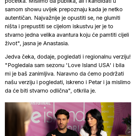
početka. Mislimo da publika, ali i kandidati u
samom showu uvijek prepoznaju kada je netko
autentičan. Najvažnije je opustiti se, ne glumiti
ništa i prepustiti se cijelom iskustvu jer je to
stvarno jedna velika avantura koju će pamtiti cijeli
život", jasna je Anastasia.
Jedva čeka, dodaje, pogledati i regionalnu verziju!
"Pogledala sam sezonu 'Love Island USA' i bila
mi je baš zanimljiva. Naravno da ćemo podržati
našu verziju i pogledati, iskreno i Petar i ja mislimo
da će biti stvarno odlična", otkrila je.