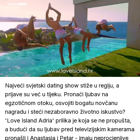
Loaded
:
100.00%
/
Upali
zvuk
Najveći svjetski dating show stiže u regiju, a
prijave su već u tijeku. Pronaći ljubav na
egzotičnom otoku, osvojiti bogatu novčanu
nagradu i steći nezaboravno životno iskustvo?
'Love Island Adria' prilika je koja se ne propušta,
a budući da su ljubav pred televizijskim kamerama
pronašli i Anastasia i Petar - imaju neprocjenjive