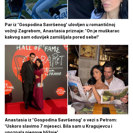
Par iz 'Gospodina Savršenog' ulovljen u romantičnoj
vožnji Zagrebom, Anastasia priznaje: 'On je muškarac
kakvog sam oduvijek zamišljala pored sebe!'
Anastasia iz 'Gospodina Savršenog' o vezi s Petrom:
'Uskoro slavimo 7 mjeseci. Bila sam u Kragujevcu i
upoznala njegove bližnje'