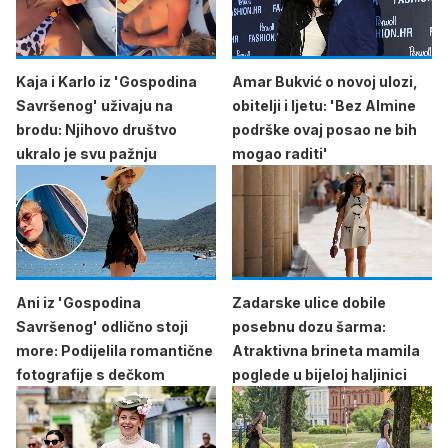
Kaja i Karlo iz 'Gospodina
Amar Bukvić o novoj ulozi,
Savršenog' uživaju na
obitelji i ljetu: 'Bez Almine
brodu: Njihovo društvo
podrške ovaj posao ne bih
ukralo je svu pažnju
mogao raditi'
Ani iz 'Gospodina
Zadarske ulice dobile
Savršenog' odlično stoji
posebnu dozu šarma:
more: Podijelila romantične
Atraktivna brineta mamila
fotografije s dečkom
poglede u bijeloj haljinici