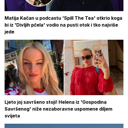
Matija Kačan u podcastu 'Spill The Tea' otkrio koga
bi iz 'Divljih pčela' vodio na pusti otok i tko najviše
jede
Ljeto joj savršeno stoji! Helena iz 'Gospodina
Savršenog' niže nezaboravne uspomene diljem
svijeta