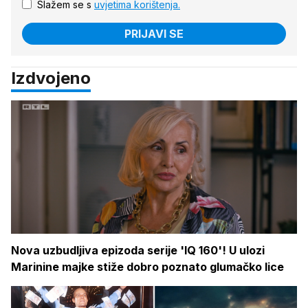
Slažem se s
uvjetima korištenja.
PRIJAVI SE
Izdvojeno
Nova uzbudljiva epizoda serije 'IQ 160'! U ulozi
Marinine majke stiže dobro poznato glumačko lice