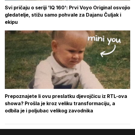
Svi pričaju o seriji 'IQ 160': Prvi Voyo Original osvojio
gledatelje, stižu samo pohvale za Dajanu Čuljak i
ekipu
Prepoznajete li ovu preslatku djevojčicu iz RTL-ova
showa? Prošla je kroz veliku transformaciju, a
odbila je i poljubac velikog zavodnika