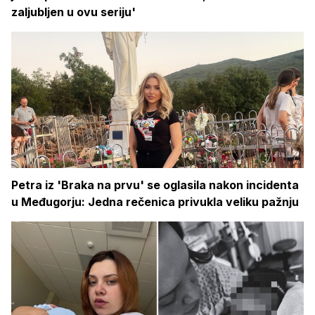
zaljubljen u ovu seriju'
Petra iz 'Braka na prvu' se oglasila nakon incidenta
u Međugorju: Jedna rečenica privukla veliku pažnju