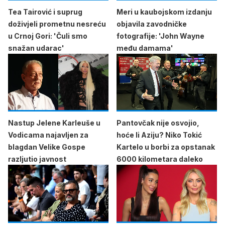
Tea Tairović i suprug
Meri u kaubojskom izdanju
doživjeli prometnu nesreću
objavila zavodničke
u Crnoj Gori: 'Čuli smo
fotografije: 'John Wayne
snažan udarac'
među damama'
Nastup Jelene Karleuše u
Pantovčak nije osvojio,
Vodicama najavljen za
hoće li Aziju? Niko Tokić
blagdan Velike Gospe
Kartelo u borbi za opstanak
razljutio javnost
6000 kilometara daleko