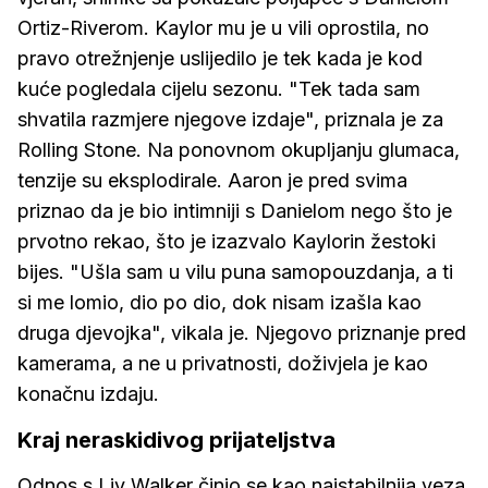
Ortiz-Riverom. Kaylor mu je u vili oprostila, no
pravo otrežnjenje uslijedilo je tek kada je kod
kuće pogledala cijelu sezonu. "Tek tada sam
shvatila razmjere njegove izdaje", priznala je za
Rolling Stone. Na ponovnom okupljanju glumaca,
tenzije su eksplodirale. Aaron je pred svima
priznao da je bio intimniji s Danielom nego što je
prvotno rekao, što je izazvalo Kaylorin žestoki
bijes. "Ušla sam u vilu puna samopouzdanja, a ti
si me lomio, dio po dio, dok nisam izašla kao
druga djevojka", vikala je. Njegovo priznanje pred
kamerama, a ne u privatnosti, doživjela je kao
konačnu izdaju.
Kraj neraskidivog prijateljstva
Odnos s Liv Walker činio se kao najstabilnija veza