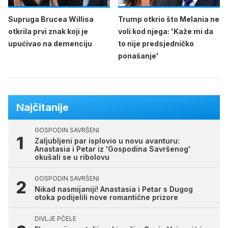
Supruga Brucea Willisa
Trump otkrio što Melania ne
otkrila prvi znak koji je
voli kod njega: 'Kaže mi da
upućivao na demenciju
to nije predsjedničko
ponašanje'
Najčitanije
GOSPODIN SAVRŠENI
Zaljubljeni par isplovio u novu avanturu:
Anastasia i Petar iz 'Gospodina Savršenog'
okušali se u ribolovu
GOSPODIN SAVRŠENI
Nikad nasmijaniji! Anastasia i Petar s Dugog
otoka podijelili nove romantične prizore
DIVLJE PČELE