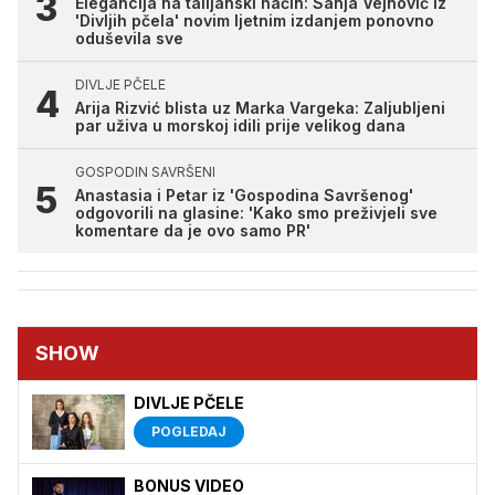
Elegancija na talijanski način: Sanja Vejnović iz
'Divljih pčela' novim ljetnim izdanjem ponovno
oduševila sve
DIVLJE PČELE
Arija Rizvić blista uz Marka Vargeka: Zaljubljeni
par uživa u morskoj idili prije velikog dana
GOSPODIN SAVRŠENI
Anastasia i Petar iz 'Gospodina Savršenog'
odgovorili na glasine: 'Kako smo preživjeli sve
komentare da je ovo samo PR'
SHOW
DIVLJE PČELE
POGLEDAJ
BONUS VIDEO