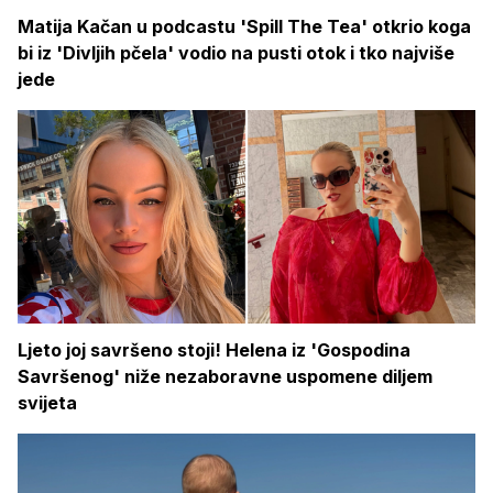
Matija Kačan u podcastu 'Spill The Tea' otkrio koga
bi iz 'Divljih pčela' vodio na pusti otok i tko najviše
jede
Ljeto joj savršeno stoji! Helena iz 'Gospodina
Savršenog' niže nezaboravne uspomene diljem
svijeta