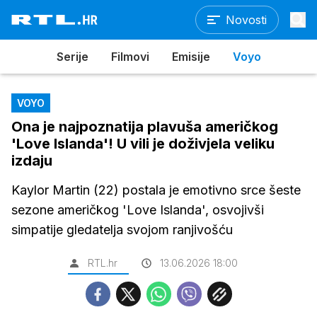
Novosti
Serije
Filmovi
Emisije
Voyo
VOYO
Ona je najpoznatija plavuša američkog
'Love Islanda'! U vili je doživjela veliku
izdaju
Kaylor Martin (22) postala je emotivno srce šeste
sezone američkog 'Love Islanda', osvojivši
simpatije gledatelja svojom ranjivošću
RTL.hr
13.06.2026 18:00