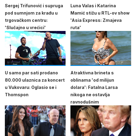
Sergej Trifunović i supruga
Luna Valas i Katarina
pod sumnjom za krađu u
Mamić stižu u RTL-ov show
trgovačkom centru:
'Asia Express: Zmajeva
'Slučajno u vrećici'
ruta'
U samo par sati prodano
Atraktivna brineta s
80.000 ulaznica za koncert
oblinama 'od milijun
u Vukovaru: Oglasio se i
dolara': Fatalna Larsa
Thomspon
nikoga ne ostavlja
ravnodušnim