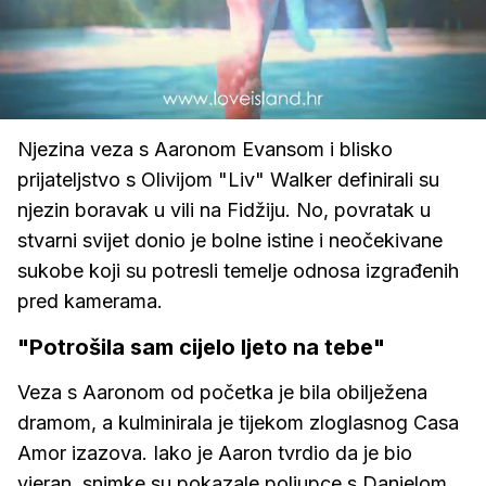
Loaded
:
100.00%
/
Upali
zvuk
Njezina veza s Aaronom Evansom i blisko
prijateljstvo s Olivijom "Liv" Walker definirali su
njezin boravak u vili na Fidžiju. No, povratak u
stvarni svijet donio je bolne istine i neočekivane
sukobe koji su potresli temelje odnosa izgrađenih
pred kamerama.
"Potrošila sam cijelo ljeto na tebe"
Veza s Aaronom od početka je bila obilježena
dramom, a kulminirala je tijekom zloglasnog Casa
Amor izazova. Iako je Aaron tvrdio da je bio
vjeran, snimke su pokazale poljupce s Danielom