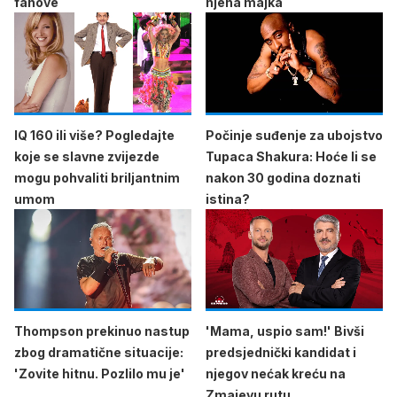
fanove
njena majka
IQ 160 ili više? Pogledajte
Počinje suđenje za ubojstvo
koje se slavne zvijezde
Tupaca Shakura: Hoće li se
mogu pohvaliti briljantnim
nakon 30 godina doznati
umom
istina?
Thompson prekinuo nastup
'Mama, uspio sam!' Bivši
zbog dramatične situacije:
predsjednički kandidat i
'Zovite hitnu. Pozlilo mu je'
njegov nećak kreću na
Zmajevu rutu