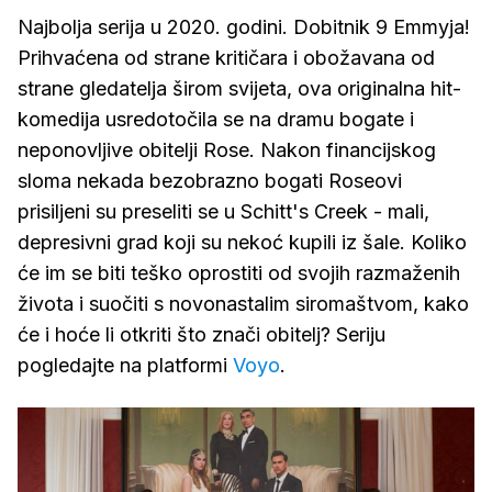
Najbolja serija u 2020. godini. Dobitnik 9 Emmyja!
Prihvaćena od strane kritičara i obožavana od
strane gledatelja širom svijeta, ova originalna hit-
komedija usredotočila se na dramu bogate i
neponovljive obitelji Rose. Nakon financijskog
sloma nekada bezobrazno bogati Roseovi
prisiljeni su preseliti se u Schitt's Creek - mali,
depresivni grad koji su nekoć kupili iz šale. Koliko
će im se biti teško oprostiti od svojih razmaženih
života i suočiti s novonastalim siromaštvom, kako
će i hoće li otkriti što znači obitelj? Seriju
pogledajte na platformi
Voyo
.