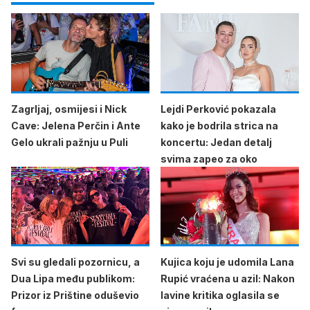
Zagrljaj, osmijesi i Nick
Lejdi Perković pokazala
Cave: Jelena Perčin i Ante
kako je bodrila strica na
Gelo ukrali pažnju u Puli
koncertu: Jedan detalj
svima zapeo za oko
Svi su gledali pozornicu, a
Kujica koju je udomila Lana
Dua Lipa među publikom:
Rupić vraćena u azil: Nakon
Prizor iz Prištine oduševio
lavine kritika oglasila se