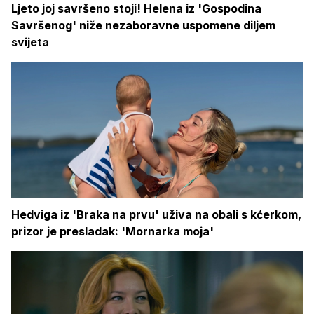
Ljeto joj savršeno stoji! Helena iz 'Gospodina
Savršenog' niže nezaboravne uspomene diljem
svijeta
Hedviga iz 'Braka na prvu' uživa na obali s kćerkom,
prizor je presladak: 'Mornarka moja'