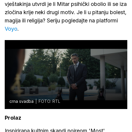
vještakinja utvrdi je li Mitar psihički obolio ili se iza
zločina krije neki drugi motiv. Je li u pitanju bolest,
magija ili religija? Seriju pogledajte na platformi
Voyo
.
crna svadba
FOTO: RTL
Prolaz
Inspirirana kultnim skandi noireom 'Most'