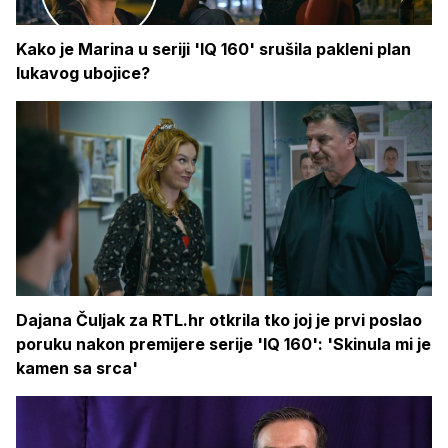
Kako je Marina u seriji 'IQ 160' srušila pakleni plan
lukavog ubojice?
Dajana Čuljak za RTL.hr otkrila tko joj je prvi poslao
poruku nakon premijere serije 'IQ 160': 'Skinula mi je
kamen sa srca'