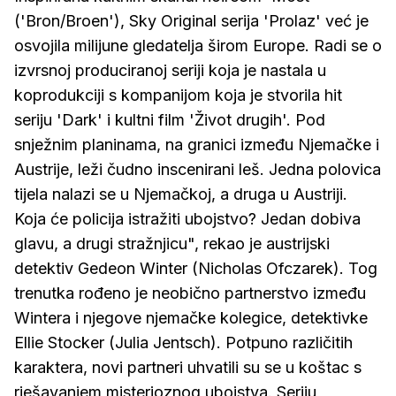
('Bron/Broen'), Sky Original serija 'Prolaz' već je
osvojila milijune gledatelja širom Europe. Radi se o
izvrsnoj produciranoj seriji koja je nastala u
koprodukciji s kompanijom koja je stvorila hit
seriju 'Dark' i kultni film 'Život drugih'. Pod
snježnim planinama, na granici između Njemačke i
Austrije, leži čudno inscenirani leš. Jedna polovica
tijela nalazi se u Njemačkoj, a druga u Austriji.
Koja će policija istražiti ubojstvo? Jedan dobiva
glavu, a drugi stražnjicu", rekao je austrijski
detektiv Gedeon Winter (Nicholas Ofczarek). Tog
trenutka rođeno je neobično partnerstvo između
Wintera i njegove njemačke kolegice, detektivke
Ellie Stocker (Julia Jentsch). Potpuno različitih
karaktera, novi partneri uhvatili su se u koštac s
rješavanjem misterioznog ubojstva. Seriju