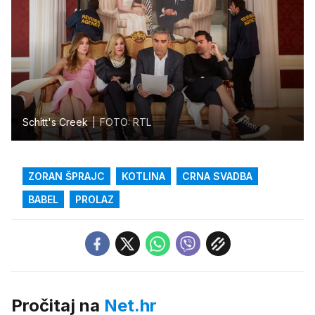
Schitt's Creek
FOTO: RTL
ZORAN ŠPRAJC
KOTLINA
CRNA SVADBA
BABEL
PROLAZ
Pročitaj na
Net.hr