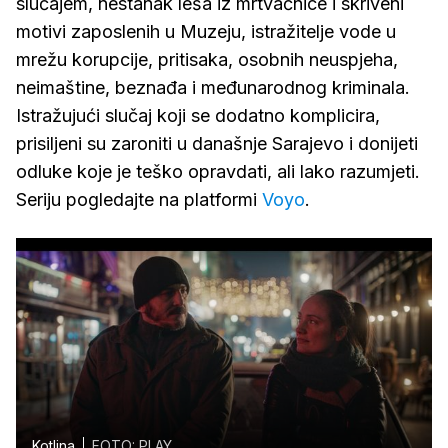
slučajem, nestanak leša iz mrtvačnice i skriveni
motivi zaposlenih u Muzeju, istražitelje vode u
mrežu korupcije, pritisaka, osobnih neuspjeha,
neimaštine, beznađa i međunarodnog kriminala.
Istražujući slučaj koji se dodatno komplicira,
prisiljeni su zaroniti u današnje Sarajevo i donijeti
odluke koje je teško opravdati, ali lako razumjeti.
Seriju pogledajte na platformi
Voyo
.
Kotlina
FOTO: PLAY