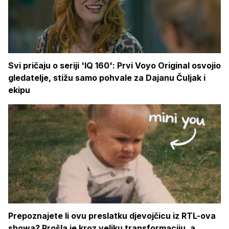
Svi pričaju o seriji 'IQ 160': Prvi Voyo Original osvojio
gledatelje, stižu samo pohvale za Dajanu Čuljak i
ekipu
Prepoznajete li ovu preslatku djevojčicu iz RTL-ova
showa? Prošla je kroz veliku transformaciju, a