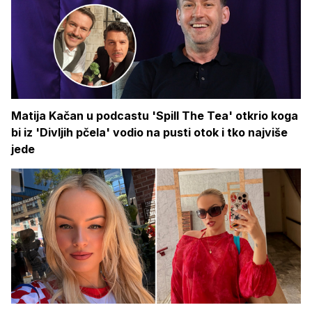
Matija Kačan u podcastu 'Spill The Tea' otkrio koga
bi iz 'Divljih pčela' vodio na pusti otok i tko najviše
jede