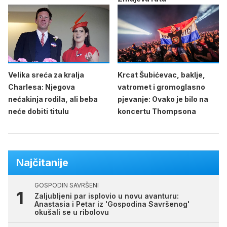
Velika sreća za kralja
Krcat Šubićevac, baklje,
Charlesa: Njegova
vatromet i gromoglasno
nećakinja rodila, ali beba
pjevanje: Ovako je bilo na
neće dobiti titulu
koncertu Thompsona
Najčitanije
GOSPODIN SAVRŠENI
Zaljubljeni par isplovio u novu avanturu:
Anastasia i Petar iz 'Gospodina Savršenog'
okušali se u ribolovu