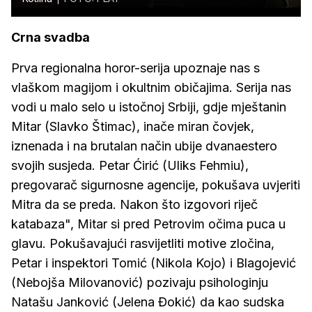
Crna svadba
Prva regionalna horor-serija upoznaje nas s
vlaškom magijom i okultnim običajima. Serija nas
vodi u malo selo u istočnoj Srbiji, gdje mještanin
Mitar (Slavko Štimac), inače miran čovjek,
iznenada i na brutalan način ubije dvanaestero
svojih susjeda. Petar Ćirić (Uliks Fehmiu),
pregovarač sigurnosne agencije, pokušava uvjeriti
Mitra da se preda. Nakon što izgovori riječ
katabaza", Mitar si pred Petrovim očima puca u
glavu. Pokušavajući rasvijetliti motive zločina,
Petar i inspektori Tomić (Nikola Kojo) i Blagojević
(Nebojša Milovanović) pozivaju psihologinju
Natašu Janković (Jelena Đokić) da kao sudska