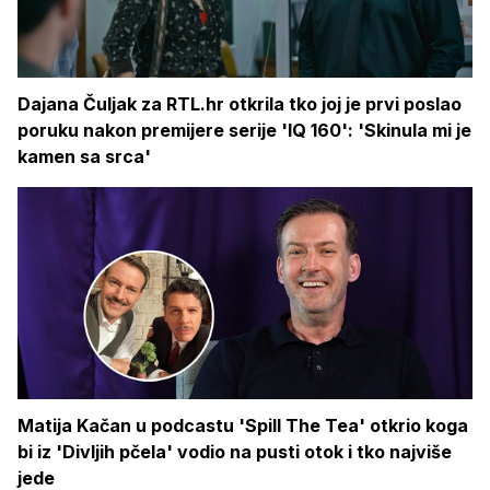
Dajana Čuljak za RTL.hr otkrila tko joj je prvi poslao
poruku nakon premijere serije 'IQ 160': 'Skinula mi je
kamen sa srca'
Matija Kačan u podcastu 'Spill The Tea' otkrio koga
bi iz 'Divljih pčela' vodio na pusti otok i tko najviše
jede