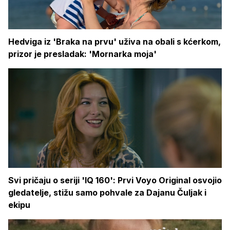
Hedviga iz 'Braka na prvu' uživa na obali s kćerkom,
prizor je presladak: 'Mornarka moja'
Svi pričaju o seriji 'IQ 160': Prvi Voyo Original osvojio
gledatelje, stižu samo pohvale za Dajanu Čuljak i
ekipu