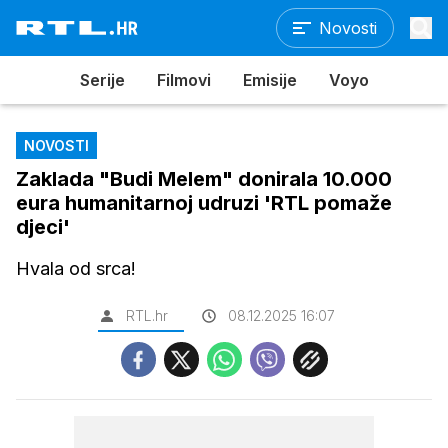
Novosti
Serije
Filmovi
Emisije
Voyo
NOVOSTI
Zaklada "Budi Melem" donirala 10.000
eura humanitarnoj udruzi 'RTL pomaže
djeci'
Hvala od srca!
RTL.hr
08.12.2025 16:07