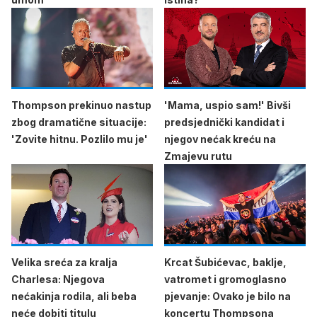
Thompson prekinuo nastup
'Mama, uspio sam!' Bivši
zbog dramatične situacije:
predsjednički kandidat i
'Zovite hitnu. Pozlilo mu je'
njegov nećak kreću na
Zmajevu rutu
Velika sreća za kralja
Krcat Šubićevac, baklje,
Charlesa: Njegova
vatromet i gromoglasno
nećakinja rodila, ali beba
pjevanje: Ovako je bilo na
neće dobiti titulu
koncertu Thompsona