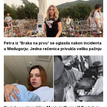
Petra iz 'Braka na prvu' se oglasila nakon incidenta
u Međugorju: Jedna rečenica privukla veliku pažnju