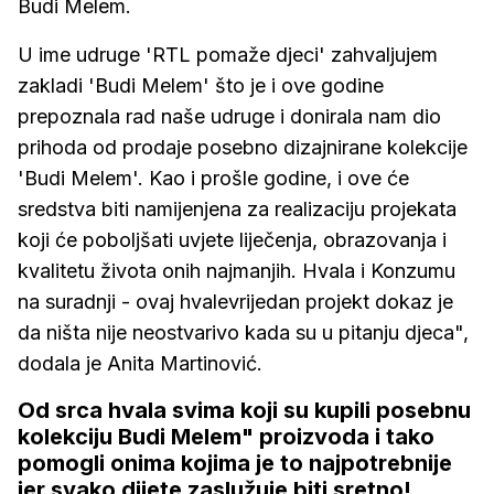
Budi Melem.
U ime udruge 'RTL pomaže djeci' zahvaljujem
zakladi 'Budi Melem' što je i ove godine
prepoznala rad naše udruge i donirala nam dio
prihoda od prodaje posebno dizajnirane kolekcije
'Budi Melem'. Kao i prošle godine, i ove će
sredstva biti namijenjena za realizaciju projekata
koji će poboljšati uvjete liječenja, obrazovanja i
kvalitetu života onih najmanjih. Hvala i Konzumu
na suradnji - ovaj hvalevrijedan projekt dokaz je
da ništa nije neostvarivo kada su u pitanju djeca",
dodala je Anita Martinović.
Od srca hvala svima koji su kupili posebnu
kolekciju Budi Melem" proizvoda i tako
pomogli onima kojima je to najpotrebnije
jer svako dijete zaslužuje biti sretno!