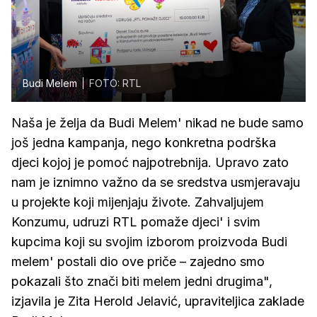
Budi Melem
FOTO: RTL
Naša je želja da Budi Melem' nikad ne bude samo
još jedna kampanja, nego konkretna podrška
djeci kojoj je pomoć najpotrebnija. Upravo zato
nam je iznimno važno da se sredstva usmjeravaju
u projekte koji mijenjaju živote. Zahvaljujem
Konzumu, udruzi RTL pomaže djeci' i svim
kupcima koji su svojim izborom proizvoda Budi
melem' postali dio ove priče – zajedno smo
pokazali što znači biti melem jedni drugima",
izjavila je Zita Herold Jelavić, upraviteljica zaklade