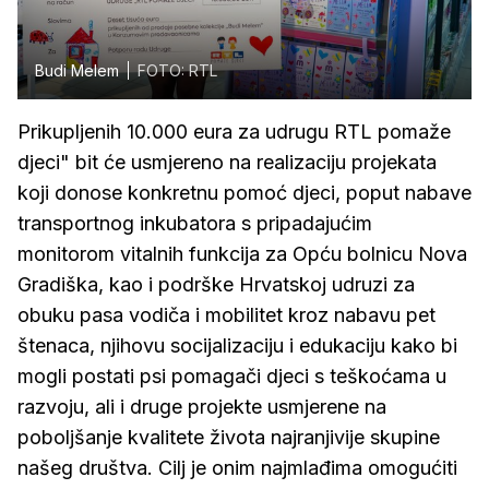
Budi Melem
FOTO: RTL
Prikupljenih 10.000 eura za udrugu RTL pomaže
djeci" bit će usmjereno na realizaciju projekata
koji donose konkretnu pomoć djeci, poput nabave
transportnog inkubatora s pripadajućim
monitorom vitalnih funkcija za Opću bolnicu Nova
Gradiška, kao i podrške Hrvatskoj udruzi za
obuku pasa vodiča i mobilitet kroz nabavu pet
štenaca, njihovu socijalizaciju i edukaciju kako bi
mogli postati psi pomagači djeci s teškoćama u
razvoju, ali i druge projekte usmjerene na
poboljšanje kvalitete života najranjivije skupine
našeg društva. Cilj je onim najmlađima omogućiti