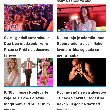
svima zapeo za oko
Svi su gledali pozornicu, a
Kujica koju je udomila Lana
Dua Lipa među publikom:
Rupić vraćena u azil: Nakon
Prizor iz Prištine oduševio
lavine kritika oglasila se
fanove
njena majka
IQ 160 ili više? Pogledajte
Počinje suđenje za ubojstvo
koje se slavne zvijezde
Tupaca Shakura: Hoće li se
mogu pohvaliti briljantnim
nakon 30 godina doznati
umom
istina?