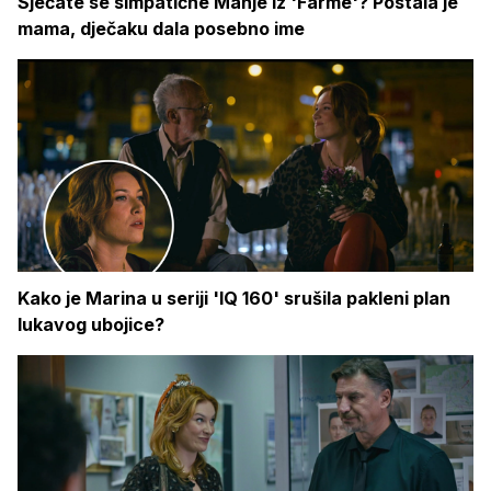
Sjećate se simpatične Manje iz 'Farme'? Postala je
mama, dječaku dala posebno ime
Kako je Marina u seriji 'IQ 160' srušila pakleni plan
lukavog ubojice?