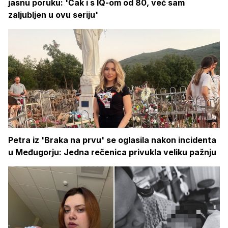
jasnu poruku: 'Čak i s IQ-om od 80, već sam
zaljubljen u ovu seriju'
Petra iz 'Braka na prvu' se oglasila nakon incidenta
u Međugorju: Jedna rečenica privukla veliku pažnju