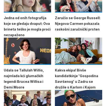
Jedna od onih fotografija
Zaručio se George Russell:
koje se gledaju dvaput: Ova
Njegova Carmen pokazala
brineta teško je mogla proći
raskošni zaručnički prsten
nezapaženo
Udala se Tallulah Willis,
Kakva ekipa! Bivše
najmlađa kći glumačkih
kandidatkinje 'Gospodina
legendi Brucea Willisa i
Savršenog' u Zadru se
Demi Moore
družile s Karlom i Kajom