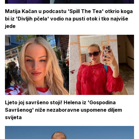
Matija Kačan u podcastu 'Spill The Tea' otkrio koga
bi iz 'Divljih pčela' vodio na pusti otok i tko najviše
jede
Ljeto joj savršeno stoji! Helena iz 'Gospodina
Savršenog' niže nezaboravne uspomene diljem
svijeta