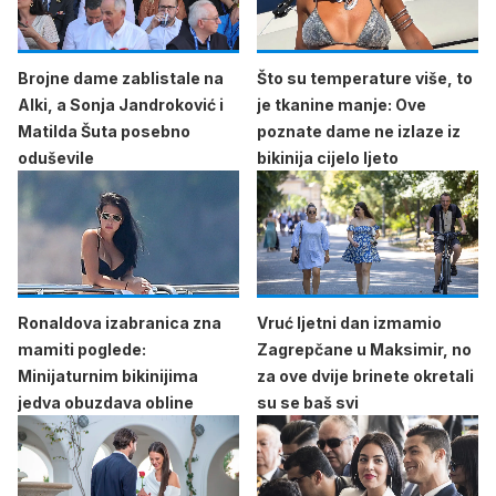
Brojne dame zablistale na
Što su temperature više, to
Alki, a Sonja Jandroković i
je tkanine manje: Ove
Matilda Šuta posebno
poznate dame ne izlaze iz
oduševile
bikinija cijelo ljeto
Ronaldova izabranica zna
Vruć ljetni dan izmamio
mamiti poglede:
Zagrepčane u Maksimir, no
Minijaturnim bikinijima
za ove dvije brinete okretali
jedva obuzdava obline
su se baš svi