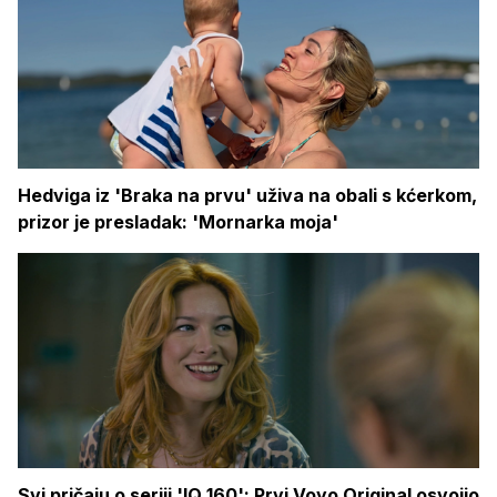
Hedviga iz 'Braka na prvu' uživa na obali s kćerkom,
prizor je presladak: 'Mornarka moja'
Svi pričaju o seriji 'IQ 160': Prvi Voyo Original osvojio