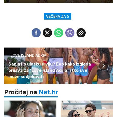
VEČERA ZA 5
LOVE ISLAND ADRIA
Sanjaš o ulasku u vilu? Evo kako izgleda
prijava za 'Love Island Adria' i tko sve
može sudjelovati
Pročitaj na
Net.hr