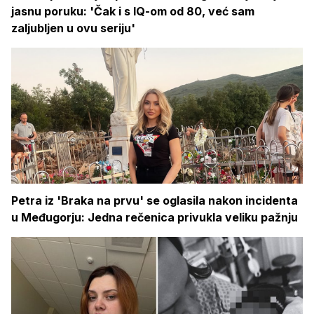
jasnu poruku: 'Čak i s IQ-om od 80, već sam
zaljubljen u ovu seriju'
Petra iz 'Braka na prvu' se oglasila nakon incidenta
u Međugorju: Jedna rečenica privukla veliku pažnju