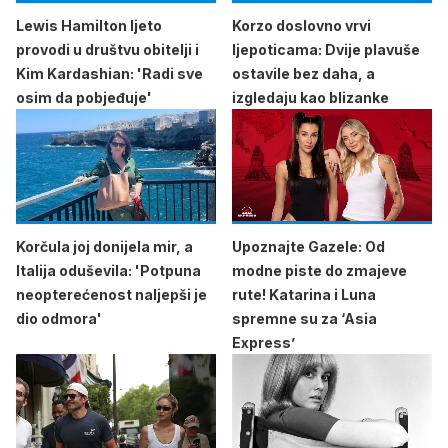
Lewis Hamilton ljeto
Korzo doslovno vrvi
provodi u društvu obitelji i
ljepoticama: Dvije plavuše
Kim Kardashian: 'Radi sve
ostavile bez daha, a
osim da pobjeđuje'
izgledaju kao blizanke
Korčula joj donijela mir, a
Upoznajte Gazele: Od
Italija oduševila: 'Potpuna
modne piste do zmajeve
neopterećenost naljepši je
rute! Katarina i Luna
dio odmora'
spremne su za ‘Asia
Express’