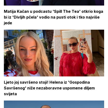
Matija Kačan u podcastu 'Spill The Tea' otkrio koga
bi iz 'Divljih pčela' vodio na pusti otok i tko najviše
jede
Ljeto joj savršeno stoji! Helena iz 'Gospodina
Savršenog' niže nezaboravne uspomene diljem
svijeta