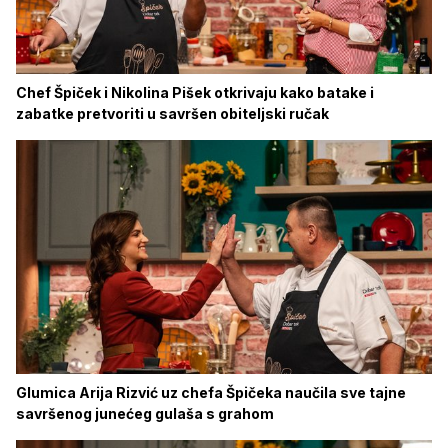
Chef Špiček i Nikolina Pišek otkrivaju kako batake i
zabatke pretvoriti u savršen obiteljski ručak
Glumica Arija Rizvić uz chefa Špičeka naučila sve tajne
savršenog junećeg gulaša s grahom