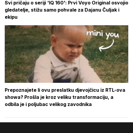
Svi pričaju o seriji 'IQ 160': Prvi Voyo Original osvojio
gledatelje, stižu samo pohvale za Dajanu Čuljak i
ekipu
Prepoznajete li ovu preslatku djevojčicu iz RTL-ova
showa? Prošla je kroz veliku transformaciju, a
odbila je i poljubac velikog zavodnika