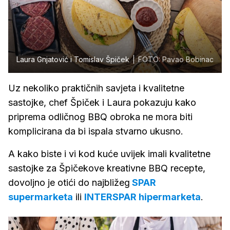
Laura Gnjatović i Tomislav Špiček
FOTO: Pavao Bobinac
Uz nekoliko praktičnih savjeta i kvalitetne
sastojke, chef Špiček i Laura pokazuju kako
priprema odličnog BBQ obroka ne mora biti
komplicirana da bi ispala stvarno ukusno.
A kako biste i vi kod kuće uvijek imali kvalitetne
sastojke za Špičekove kreativne BBQ recepte,
dovoljno je otići do najbližeg
SPAR
supermarketa
ili
INTERSPAR hipermarketa
.