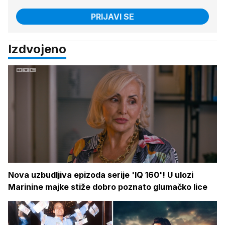
PRIJAVI SE
Izdvojeno
Nova uzbudljiva epizoda serije 'IQ 160'! U ulozi
Marinine majke stiže dobro poznato glumačko lice