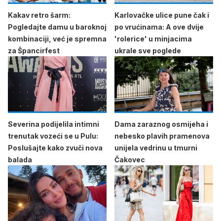
Kakav retro šarm:
Karlovačke ulice pune čak i
Pogledajte damu u baroknoj
po vrućinama: A ove dvije
kombinaciji, već je spremna
'rolerice' u minjacima
za Špancirfest
ukrale sve poglede
Severina podijelila intimni
Dama zaraznog osmijeha i
trenutak vozeći se u Pulu:
nebesko plavih pramenova
Poslušajte kako zvuči nova
unijela vedrinu u tmurni
balada
Čakovec