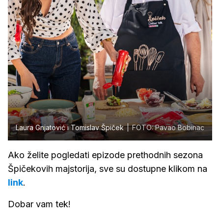
Laura Gnjatović i Tomislav Špiček
FOTO: Pavao Bobinac
Ako želite pogledati epizode prethodnih sezona
Špičekovih majstorija, sve su dostupne klikom na
link
.
Dobar vam tek!