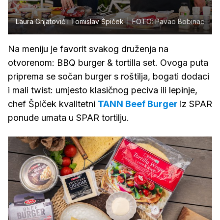
Laura Gnjatović i Tomislav Špiček
FOTO: Pavao Bobinac
Na meniju je favorit svakog druženja na
otvorenom: BBQ burger & tortilla set. Ovoga puta
priprema se sočan burger s roštilja, bogati dodaci
i mali twist: umjesto klasičnog peciva ili lepinje,
chef Špiček kvalitetni
TANN Beef Burger
iz SPAR
ponude umata u SPAR tortilju.