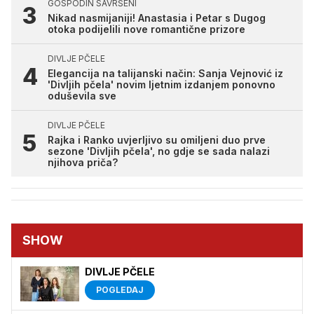
GOSPODIN SAVRŠENI
Nikad nasmijaniji! Anastasia i Petar s Dugog
otoka podijelili nove romantične prizore
DIVLJE PČELE
Elegancija na talijanski način: Sanja Vejnović iz
'Divljih pčela' novim ljetnim izdanjem ponovno
oduševila sve
DIVLJE PČELE
Rajka i Ranko uvjerljivo su omiljeni duo prve
sezone 'Divljih pčela', no gdje se sada nalazi
njihova priča?
SHOW
DIVLJE PČELE
POGLEDAJ