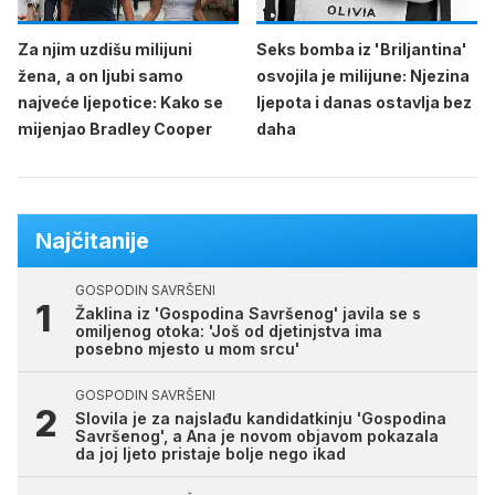
Za njim uzdišu milijuni
Seks bomba iz 'Briljantina'
žena, a on ljubi samo
osvojila je milijune: Njezina
najveće ljepotice: Kako se
ljepota i danas ostavlja bez
mijenjao Bradley Cooper
daha
Najčitanije
GOSPODIN SAVRŠENI
Žaklina iz 'Gospodina Savršenog' javila se s
omiljenog otoka: 'Još od djetinjstva ima
posebno mjesto u mom srcu'
GOSPODIN SAVRŠENI
Slovila je za najslađu kandidatkinju 'Gospodina
Savršenog', a Ana je novom objavom pokazala
da joj ljeto pristaje bolje nego ikad