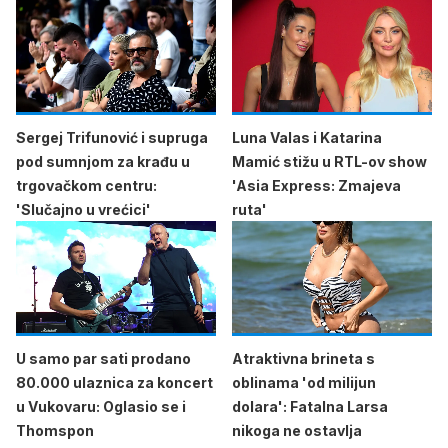
Sergej Trifunović i supruga
Luna Valas i Katarina
pod sumnjom za krađu u
Mamić stižu u RTL-ov show
trgovačkom centru:
'Asia Express: Zmajeva
'Slučajno u vrećici'
ruta'
U samo par sati prodano
Atraktivna brineta s
80.000 ulaznica za koncert
oblinama 'od milijun
u Vukovaru: Oglasio se i
dolara': Fatalna Larsa
Thomspon
nikoga ne ostavlja