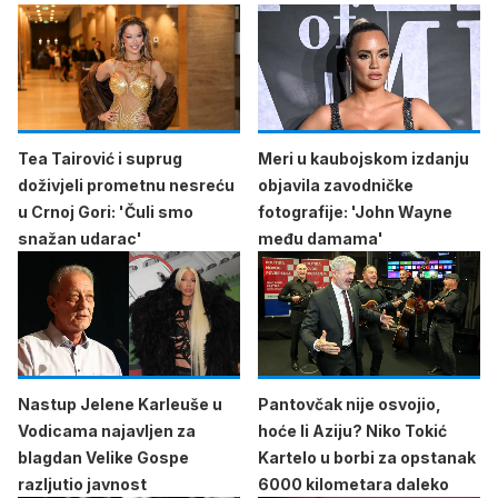
Tea Tairović i suprug
Meri u kaubojskom izdanju
doživjeli prometnu nesreću
objavila zavodničke
u Crnoj Gori: 'Čuli smo
fotografije: 'John Wayne
snažan udarac'
među damama'
Nastup Jelene Karleuše u
Pantovčak nije osvojio,
Vodicama najavljen za
hoće li Aziju? Niko Tokić
blagdan Velike Gospe
Kartelo u borbi za opstanak
razljutio javnost
6000 kilometara daleko