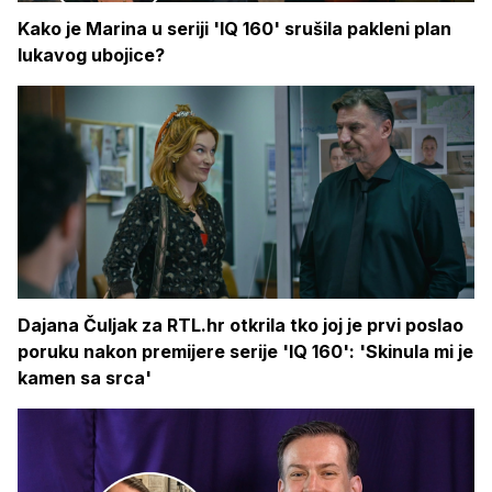
Kako je Marina u seriji 'IQ 160' srušila pakleni plan
lukavog ubojice?
Dajana Čuljak za RTL.hr otkrila tko joj je prvi poslao
poruku nakon premijere serije 'IQ 160': 'Skinula mi je
kamen sa srca'