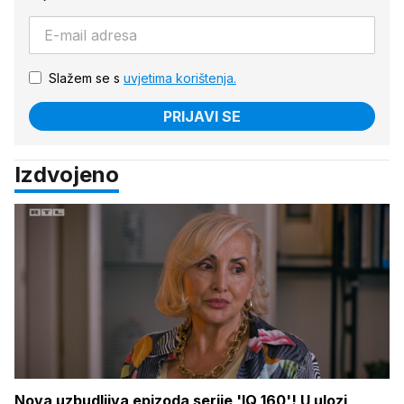
Slažem se s
uvjetima korištenja.
PRIJAVI SE
Izdvojeno
Nova uzbudljiva epizoda serije 'IQ 160'! U ulozi