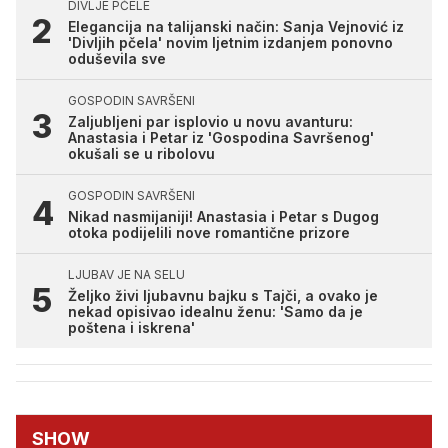
DIVLJE PČELE
Elegancija na talijanski način: Sanja Vejnović iz
'Divljih pčela' novim ljetnim izdanjem ponovno
oduševila sve
GOSPODIN SAVRŠENI
Zaljubljeni par isplovio u novu avanturu:
Anastasia i Petar iz 'Gospodina Savršenog'
okušali se u ribolovu
GOSPODIN SAVRŠENI
Nikad nasmijaniji! Anastasia i Petar s Dugog
otoka podijelili nove romantične prizore
LJUBAV JE NA SELU
Željko živi ljubavnu bajku s Tajči, a ovako je
nekad opisivao idealnu ženu: 'Samo da je
poštena i iskrena'
SHOW