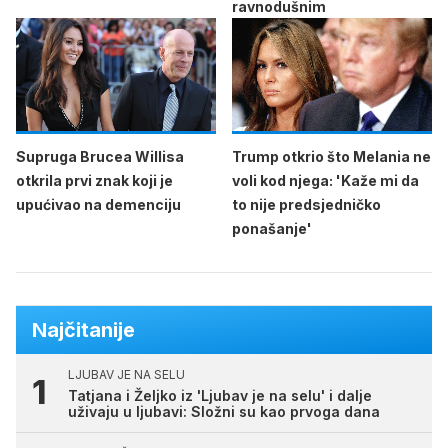
ravnodušnim
Supruga Brucea Willisa
Trump otkrio što Melania ne
otkrila prvi znak koji je
voli kod njega: 'Kaže mi da
upućivao na demenciju
to nije predsjedničko
ponašanje'
Najčitanije
LJUBAV JE NA SELU
Tatjana i Željko iz 'Ljubav je na selu' i dalje
uživaju u ljubavi: Složni su kao prvoga dana