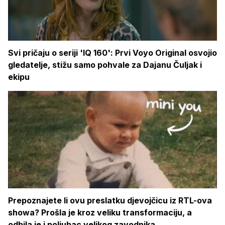
Svi pričaju o seriji 'IQ 160': Prvi Voyo Original osvojio
gledatelje, stižu samo pohvale za Dajanu Čuljak i
ekipu
Prepoznajete li ovu preslatku djevojčicu iz RTL-ova
showa? Prošla je kroz veliku transformaciju, a
odbila je i poljubac velikog zavodnika