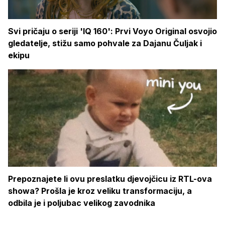
Svi pričaju o seriji 'IQ 160': Prvi Voyo Original osvojio
gledatelje, stižu samo pohvale za Dajanu Čuljak i
ekipu
Prepoznajete li ovu preslatku djevojčicu iz RTL-ova
showa? Prošla je kroz veliku transformaciju, a
odbila je i poljubac velikog zavodnika