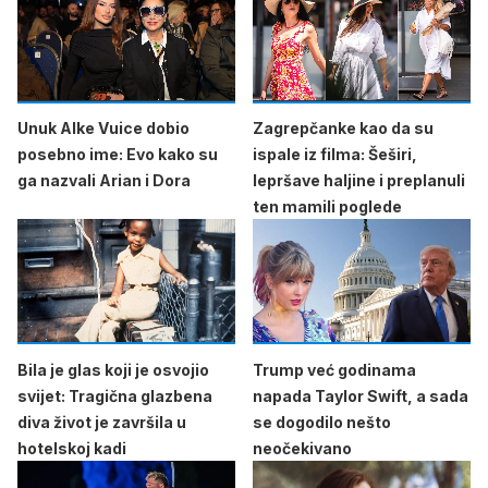
Unuk Alke Vuice dobio
Zagrepčanke kao da su
posebno ime: Evo kako su
ispale iz filma: Šeširi,
ga nazvali Arian i Dora
lepršave haljine i preplanuli
ten mamili poglede
Bila je glas koji je osvojio
Trump već godinama
svijet: Tragična glazbena
napada Taylor Swift, a sada
diva život je završila u
se dogodilo nešto
hotelskoj kadi
neočekivano