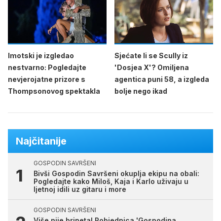
Imotski je izgledao
Sjećate li se Scully iz
nestvarno: Pogledajte
'Dosjea X'? Omiljena
nevjerojatne prizore s
agentica puni 58, a izgleda
Thompsonovog spektakla
bolje nego ikad
Najčitanije
GOSPODIN SAVRŠENI
Bivši Gospodin Savršeni okuplja ekipu na obali:
Pogledajte kako Miloš, Kaja i Karlo uživaju u
ljetnoj idili uz gitaru i more
GOSPODIN SAVRŠENI
Više nije brineta! Pobjednica 'Gospodina