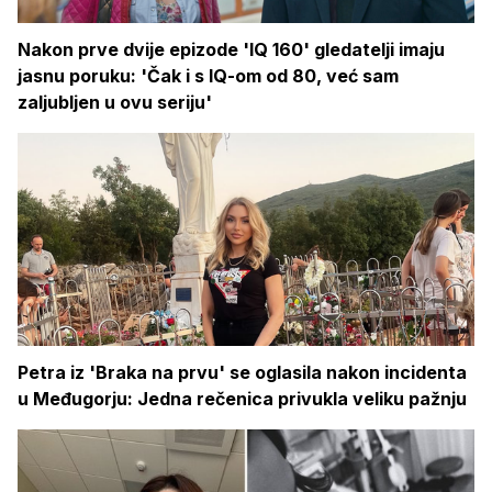
Nakon prve dvije epizode 'IQ 160' gledatelji imaju
jasnu poruku: 'Čak i s IQ-om od 80, već sam
zaljubljen u ovu seriju'
Petra iz 'Braka na prvu' se oglasila nakon incidenta
u Međugorju: Jedna rečenica privukla veliku pažnju