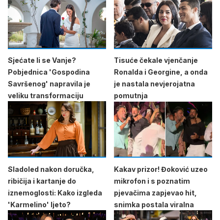
Sjećate li se Vanje?
Tisuće čekale vjenčanje
Pobjednica 'Gospodina
Ronalda i Georgine, a onda
Savršenog' napravila je
je nastala nevjerojatna
veliku transformaciju
pomutnja
Sladoled nakon doručka,
Kakav prizor! Đoković uzeo
ribičija i kartanje do
mikrofon i s poznatim
iznemoglosti: Kako izgleda
pjevačima zapjevao hit,
'Karmelino' ljeto?
snimka postala viralna