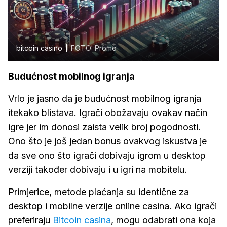
bitcoin casino
FOTO: Promo
Budućnost mobilnog igranja
Vrlo je jasno da je budućnost mobilnog igranja
itekako blistava. Igrači obožavaju ovakav način
igre jer im donosi zaista velik broj pogodnosti.
Ono što je još jedan bonus ovakvog iskustva je
da sve ono što igrači dobivaju igrom u desktop
verziji također dobivaju i u igri na mobitelu.
Primjerice, metode plaćanja su identične za
desktop i mobilne verzije online casina. Ako igrači
preferiraju
Bitcoin casina
, mogu odabrati ona koja