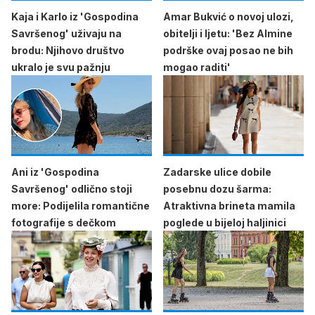
Kaja i Karlo iz 'Gospodina
Amar Bukvić o novoj ulozi,
Savršenog' uživaju na
obitelji i ljetu: 'Bez Almine
brodu: Njihovo društvo
podrške ovaj posao ne bih
ukralo je svu pažnju
mogao raditi'
Ani iz 'Gospodina
Zadarske ulice dobile
Savršenog' odlično stoji
posebnu dozu šarma:
more: Podijelila romantične
Atraktivna brineta mamila
fotografije s dečkom
poglede u bijeloj haljinici