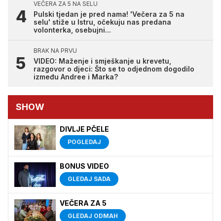
VEČERA ZA 5 NA SELU
Pulski tjedan je pred nama! 'Večera za 5 na
selu' stiže u Istru, očekuju nas predana
volonterka, osebujni...
BRAK NA PRVU
VIDEO: Maženje i smješkanje u krevetu,
razgovor o djeci: Što se to odjednom dogodilo
između Andree i Marka?
SHOW
DIVLJE PČELE
POGLEDAJ
BONUS VIDEO
GLEDAJ SADA
VEČERA ZA 5
GLEDAJ ODMAH