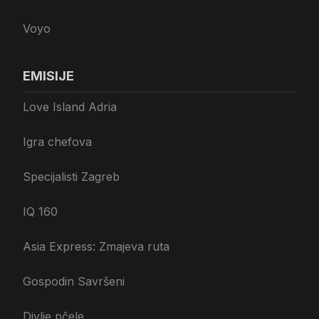
Voyo
EMISIJE
Love Island Adria
Igra chefova
Specijalisti Zagreb
IQ 160
Asia Express: Zmajeva ruta
Gospodin Savršeni
Divlje pčele