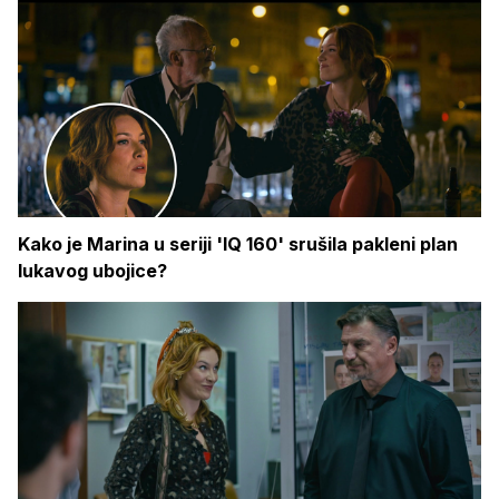
Kako je Marina u seriji 'IQ 160' srušila pakleni plan
lukavog ubojice?