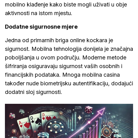
mobilno klađenje kako biste mogli uživati u obje
aktivnosti na istom mjestu.
Dodatne sigurnosne mjere
Jedna od primarnih briga online kockara je
sigurnost. Mobilna tehnologija donijela je značajna
poboljšanja u ovom području. Moderne metode
šifriranja osiguravaju sigurnost vaših osobnih i
financijskih podataka. Mnoga mobilna casina
također nude biometrijsku autentifikaciju, dodajući
dodatni sloj sigurnosti.