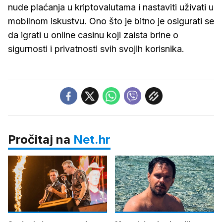
nude plaćanja u kriptovalutama i nastaviti uživati u
mobilnom iskustvu. Ono što je bitno je osigurati se
da igrati u online casinu koji zaista brine o
sigurnosti i privatnosti svih svojih korisnika.
Pročitaj na
Net.hr