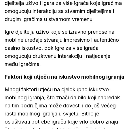
djelitelja uživo i igara za više igrača koje igračima
omogućuju interakciju sa stvarnim djeliteljima i
drugim igračima u stvarnom vremenu.
Igre djelitelja uživo koje se izravno prenose na
mobilne uređaje stvaraju impresivno i autentično
casino iskustvo, dok igre za više igrača
omogućuju društvenu interakciju i natjecanje
među igračima.
Faktori koji utječu na iskustvo mobilnog igranja
Mnogi faktori utječu na cjelokupno iskustvo
mobilnog igranja, što znači da bilo koji napredak
na tim područjima može dovesti i do još većeg
rasta mobilnog igranja u svijetu. Bitno je
osluškivati potrebe igrača koje vrlo dobro znaju