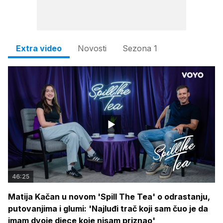
Extra video
Novosti
Sezona 1
46:25
Matija Kačan u novom 'Spill The Tea' o odrastanju,
putovanjima i glumi: 'Najluđi trač koji sam čuo je da
imam dvoje djece koje nisam priznao'