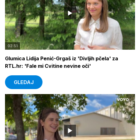
02:51
Glumica Lidija Penić-Grgaš iz 'Divljih pčela' za
RTL.hr: 'Fale mi Cvitine nevine oči'
GLEDAJ