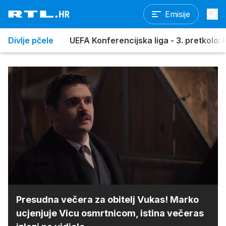
Emisije
Divlje pčele
UEFA Konferencijska liga - 3. pretkolo: R
Loaded
:
100.00%
/
Upali
zvuk
Presudna večera za obitelj Vukas! Marko
ucjenjuje Vicu osmrtnicom, istina večeras