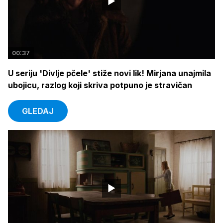
00:37
U seriju 'Divlje pčele' stiže novi lik! Mirjana unajmila
ubojicu, razlog koji skriva potpuno je stravičan
GLEDAJ