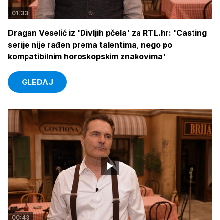
01:33
Dragan Veselić iz 'Divljih pčela' za RTL.hr: 'Casting
serije nije rađen prema talentima, nego po
kompatibilnim horoskopskim znakovima'
GLEDAJ
00:43