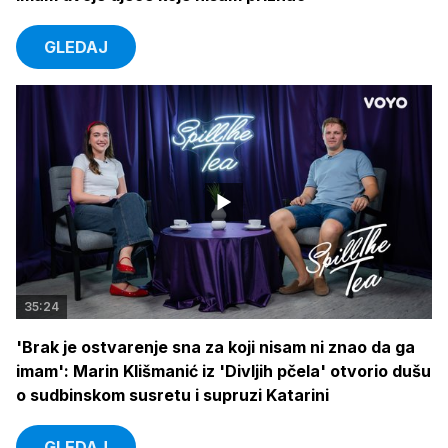
GLEDAJ
35:24
'Brak je ostvarenje sna za koji nisam ni znao da ga
imam': Marin Klišmanić iz 'Divljih pčela' otvorio dušu
o sudbinskom susretu i supruzi Katarini
GLEDAJ