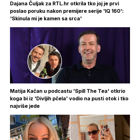
Dajana Čuljak za RTL.hr otkrila tko joj je prvi
poslao poruku nakon premijere serije 'IQ 160':
'Skinula mi je kamen sa srca'
Matija Kačan u podcastu 'Spill The Tea' otkrio
koga bi iz 'Divljih pčela' vodio na pusti otok i tko
najviše jede