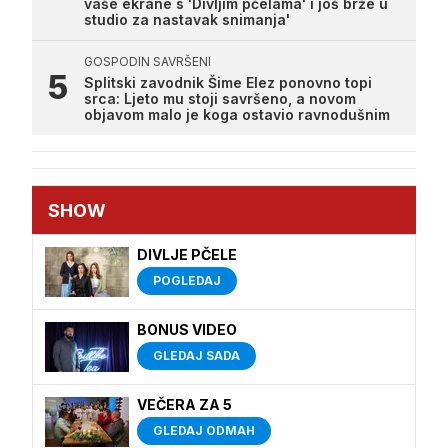
vaše ekrane s 'Divljim pčelama' i još brže u
studio za nastavak snimanja'
GOSPODIN SAVRŠENI
Splitski zavodnik Šime Elez ponovno topi
srca: Ljeto mu stoji savršeno, a novom
objavom malo je koga ostavio ravnodušnim
SHOW
DIVLJE PČELE
POGLEDAJ
BONUS VIDEO
GLEDAJ SADA
VEČERA ZA 5
GLEDAJ ODMAH