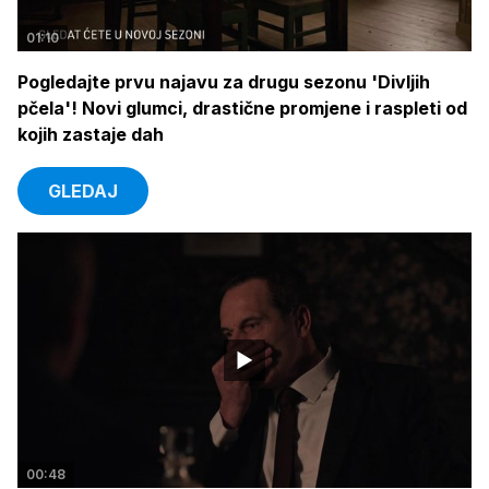
01:10
Pogledajte prvu najavu za drugu sezonu 'Divljih
pčela'! Novi glumci, drastične promjene i raspleti od
kojih zastaje dah
GLEDAJ
00:48