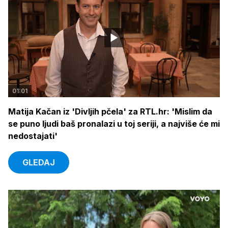
01:01
Matija Kačan iz 'Divljih pčela' za RTL.hr: 'Mislim da
se puno ljudi baš pronalazi u toj seriji, a najviše će mi
nedostajati'
GLEDAJ