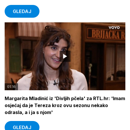
GLEDAJ
01:16
Margarita Mladinić iz 'Divljih pčela' za RTL.hr: 'Imam
osjećaj da je Tereza kroz ovu sezonu nekako
odrasla, a i ja s njom'
GLEDAJ