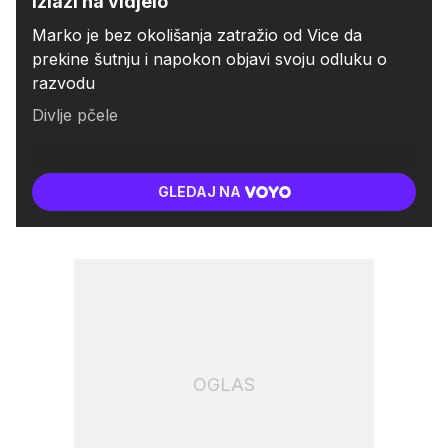
izlazi na vidjelo
Marko je bez okolišanja zatražio od Vice da
prekine šutnju i napokon objavi svoju odluku o
razvodu
Divlje pčele
GLEDAJ NA
OGLAS