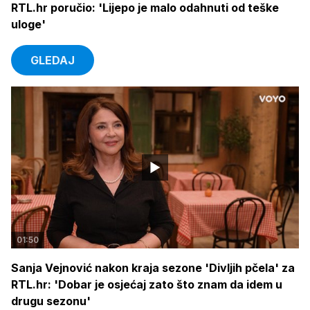
RTL.hr poručio: 'Lijepo je malo odahnuti od teške
uloge'
GLEDAJ
01:50
Sanja Vejnović nakon kraja sezone 'Divljih pčela' za
RTL.hr: 'Dobar je osjećaj zato što znam da idem u
drugu sezonu'