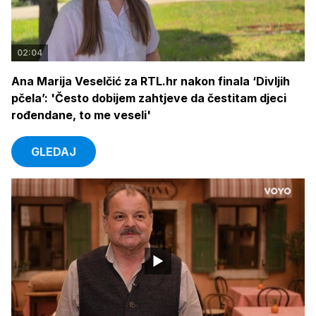
02:04
Ana Marija Veselčić za RTL.hr nakon finala ‘Divljih
pčela’: 'Često dobijem zahtjeve da čestitam djeci
rođendane, to me veseli'
GLEDAJ