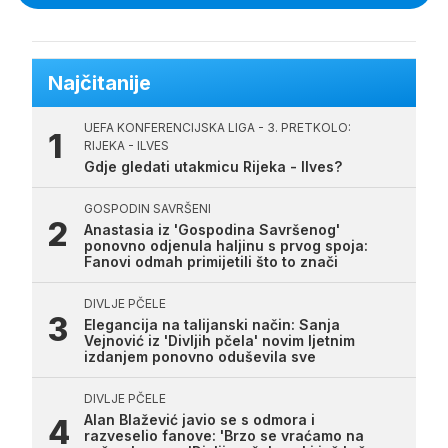
Najčitanije
UEFA KONFERENCIJSKA LIGA - 3. PRETKOLO:
RIJEKA - ILVES
Gdje gledati utakmicu Rijeka - Ilves?
GOSPODIN SAVRŠENI
Anastasia iz 'Gospodina Savršenog'
ponovno odjenula haljinu s prvog spoja:
Fanovi odmah primijetili što to znači
DIVLJE PČELE
Elegancija na talijanski način: Sanja
Vejnović iz 'Divljih pčela' novim ljetnim
izdanjem ponovno oduševila sve
DIVLJE PČELE
Alan Blažević javio se s odmora i
razveselio fanove: 'Brzo se vraćamo na