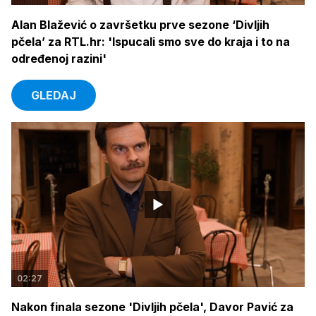
Alan Blažević o završetku prve sezone ‘Divljih
pčela’ za RTL.hr: 'Ispucali smo sve do kraja i to na
određenoj razini'
GLEDAJ
02:27
Nakon finala sezone 'Divljih pčela', Davor Pavić za