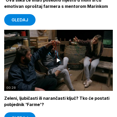
'Ova slika će imati posebno mjesto u mom srcu'
emotivan oproštaj farmera s mentorom Marinkom
GLEDAJ
00:28
Zeleni, ljubičasti ili narančasti ključ? Tko će postati
pobjednik 'Farme'?