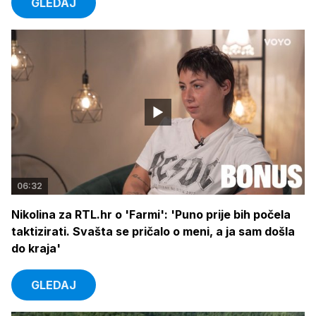
GLEDAJ
06:32
Nikolina za RTL.hr o 'Farmi': 'Puno prije bih počela
taktizirati. Svašta se pričalo o meni, a ja sam došla
do kraja'
GLEDAJ