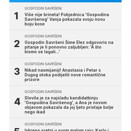
GOSPODIN SAVRŠENI
Više nije brineta! Pobjednica 'Gospodina
Savršenog' Vanja pokazala svoju novu
boju kose
GOSPODIN SAVRŠENI
Gospodin Savršeni Šime Elez odgovorio na
pitanje je li ponovno zaljubljen: 'A što
bismo se lagali...'
GOSPODIN SAVRŠENI
Nikad nasmijaniji! Anastasia i Petar s
Dugog otoka podijelili nove romantične
prizore
GOSPODIN SAVRŠENI
Slovila je za najslađu kandidatkinju
'Gospodina Savršenog', a Ana je novom
objavom pokazala da joj ljeto pristaje bolje
nego ikad
GOSPODIN SAVRŠENI
Iskreno sretni u svom malom raju: Karlo i