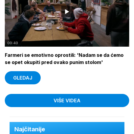
00:40
Farmeri se emotivno oprostili: 'Nadam se da ćemo
se opet okupiti pred ovako punim stolom'
GLEDAJ
VIŠE VIDEA
Najčitanije