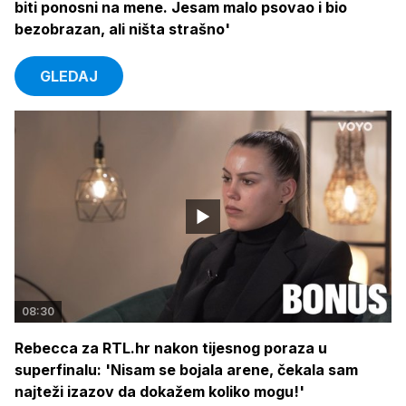
biti ponosni na mene. Jesam malo psovao i bio
bezobrazan, ali ništa strašno'
GLEDAJ
08:30
Rebecca za RTL.hr nakon tijesnog poraza u
superfinalu: 'Nisam se bojala arene, čekala sam
najteži izazov da dokažem koliko mogu!'