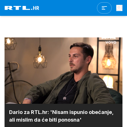
Loaded
:
27.56%
/
Upali
zvuk
Dario za RTL.hr: 'Nisam ispunio obećanje,
ali mislim da će biti ponosna'