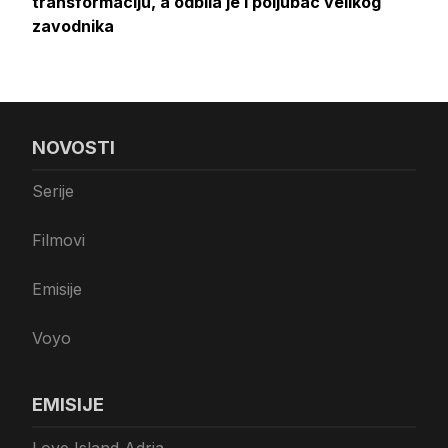
transformaciju, a odbila je i poljubac velikog
zavodnika
NOVOSTI
Serije
Filmovi
Emisije
Voyo
EMISIJE