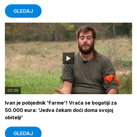
GLEDAJ
00:38
Ivan je pobjednik 'Farme'! Vraća se bogatiji za
50.000 eura: 'Jedva čekam doći doma svojoj
obitelji'
GLEDAJ