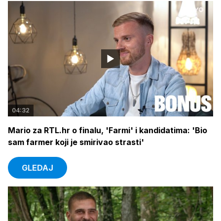
04:32
Mario za RTL.hr o finalu, 'Farmi' i kandidatima: 'Bio
sam farmer koji je smirivao strasti'
GLEDAJ