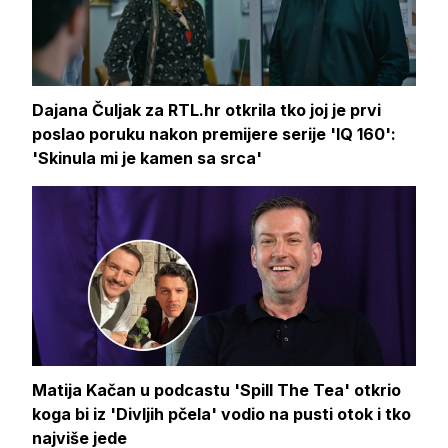
Dajana Čuljak za RTL.hr otkrila tko joj je prvi
poslao poruku nakon premijere serije 'IQ 160':
'Skinula mi je kamen sa srca'
Matija Kačan u podcastu 'Spill The Tea' otkrio
koga bi iz 'Divljih pčela' vodio na pusti otok i tko
najviše jede