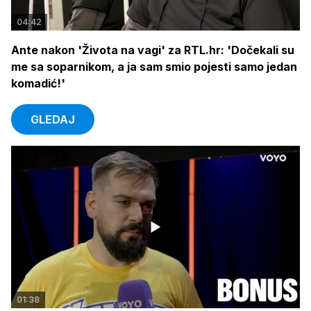
04:42
Ante nakon 'Života na vagi' za RTL.hr: 'Dočekali su
me sa soparnikom, a ja sam smio pojesti samo jedan
komadić!'
GLEDAJ
01:38