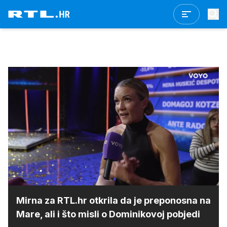
Loaded
:
100.00%
/
Upali
zvuk
Mirna za RTL.hr otkrila da je preponosna na
Mare, ali i što misli o Dominikovoj pobjedi