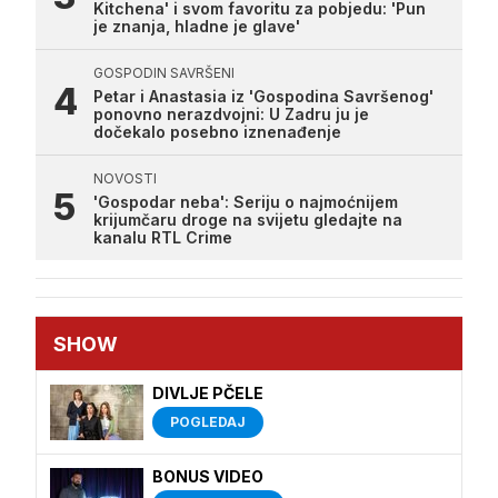
Kitchena' i svom favoritu za pobjedu: 'Pun
je znanja, hladne je glave'
GOSPODIN SAVRŠENI
Petar i Anastasia iz 'Gospodina Savršenog'
ponovno nerazdvojni: U Zadru ju je
dočekalo posebno iznenađenje
NOVOSTI
'Gospodar neba': Seriju o najmoćnijem
krijumčaru droge na svijetu gledajte na
kanalu RTL Crime
SHOW
DIVLJE PČELE
POGLEDAJ
BONUS VIDEO