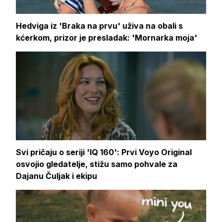
Hedviga iz 'Braka na prvu' uživa na obali s
kćerkom, prizor je presladak: 'Mornarka moja'
Svi pričaju o seriji 'IQ 160': Prvi Voyo Original
osvojio gledatelje, stižu samo pohvale za
Dajanu Čuljak i ekipu